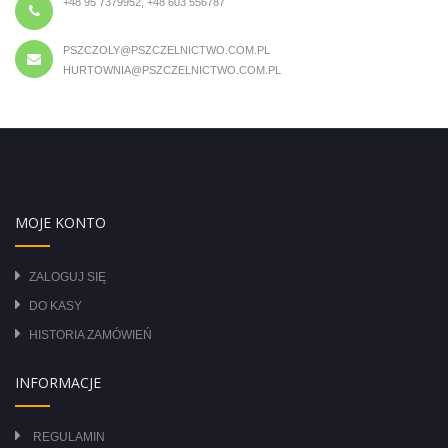
+48 95 7379952, +48 603 556787
PSZCZOLY@PSZCZELNICTWO.COM.PL
HURTOWNIA@PSZCZELNICTWO.COM.PL
MOJE KONTO
ZALOGUJ SIĘ
DO KASY
HISTORIA ZAMÓWIEŃ
INFORMACJE
REGULAMIN