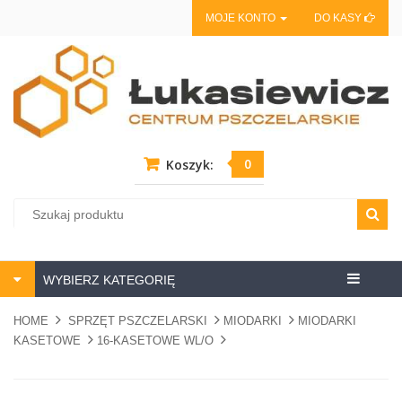
MOJE KONTO
DO KASY
0
Koszyk:
Centrum
WYBIERZ KATEGORIĘ
pszczela
HOME
SPRZĘT PSZCZELARSKI
MIODARKI
MIODARKI
KASETOWE
16-KASETOWE WL/O