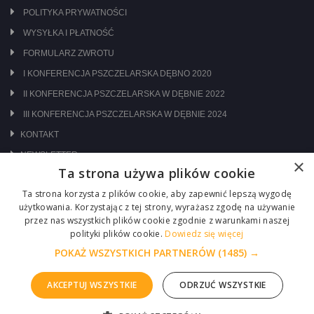
POLITYKA PRYWATNOŚCI
WYSYŁKA I PŁATNOŚĆ
FORMULARZ ZWROTU
I KONFERENCJA PSZCZELARSKA DĘBNO 2020
II KONFERENCJA PSZCZELARSKA W DĘBNIE 2022
III KONFERENCJA PSZCZELARSKA W DĘBNIE 2024
KONTAKT
NEWSLETTER
×
Ta strona używa plików cookie
ODWIEDŹ NAS NA:
Ta strona korzysta z plików cookie, aby zapewnić lepszą wygodę
użytkowania. Korzystając z tej strony, wyrażasz zgodę na używanie
przez nas wszystkich plików cookie zgodnie z warunkami naszej
polityki plików cookie.
Dowiedz się więcej
POKAŻ WSZYSTKICH PARTNERÓW
(1485) →
AKCEPTUJ WSZYSTKIE
ODRZUĆ WSZYSTKIE
Copyright © 2026 Centrum Pszczelarskie Łukasiewicz