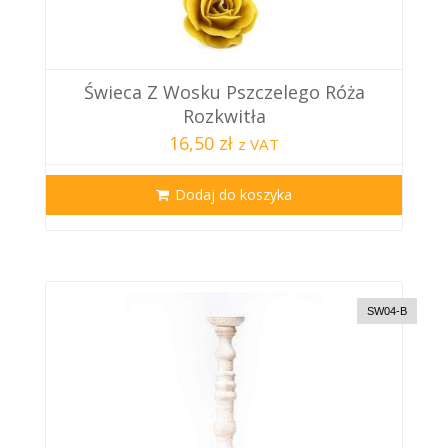
Świeca Z Wosku Pszczelego Róża
Rozkwitła
16,50 zł
z VAT
Dodaj do koszyka
SW04-B