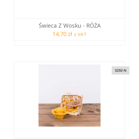
Świeca Z Wosku - RÓŻA
14,70 zł
z VAT
S292-N