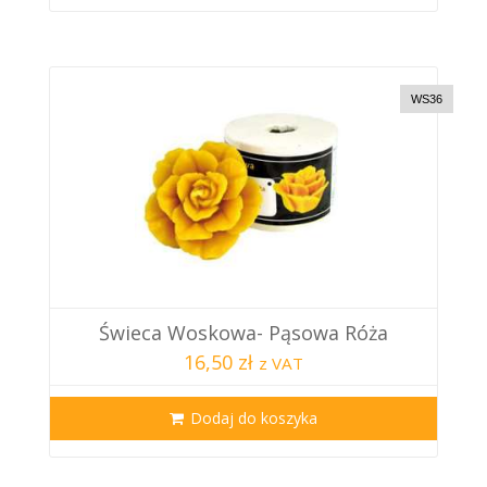
WS36
Świeca Woskowa- Pąsowa Róża
16,50 zł
z VAT
Dodaj do koszyka