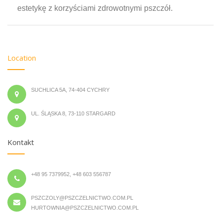
estetykę z korzyściami zdrowotnymi pszczół.
Location
SUCHLICA 5A, 74-404 CYCHRY
UL. ŚLĄSKA 8, 73-110 STARGARD
Kontakt
+48 95 7379952, +48 603 556787
PSZCZOLY@PSZCZELNICTWO.COM.PL
HURTOWNIA@PSZCZELNICTWO.COM.PL