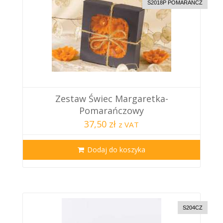
S2018P POMARAŃCZ
Zestaw Świec Margaretka-
Pomarańczowy
37,50 zł
z VAT
Dodaj do koszyka
S204CZ