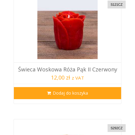
S121CZ
Świeca Woskowa Róża Pąk II Czerwony
12,00 zł
z VAT
Dodaj do koszyka
S292CZ