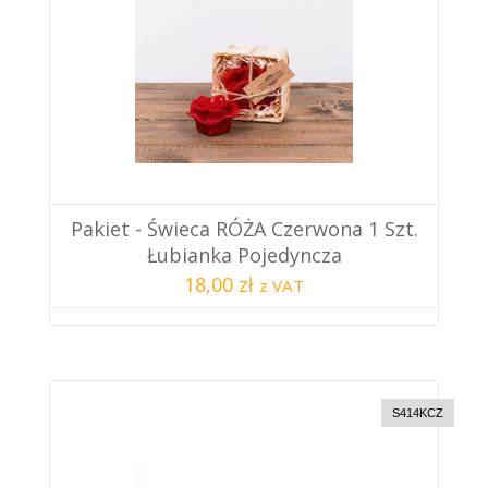
Pakiet - Świeca RÓŻA Czerwona 1 Szt.
Łubianka Pojedyncza
18,00 zł
z VAT
S414KCZ