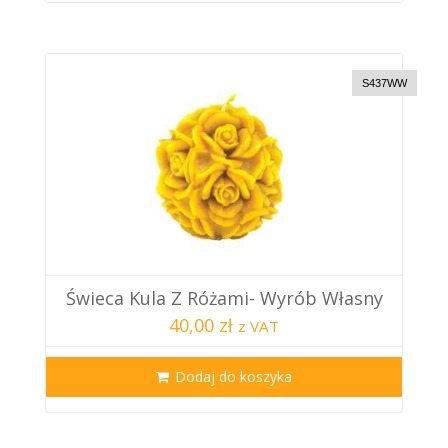
S437WW
Świeca Kula Z Różami- Wyrób Własny
40,00 zł
z VAT
Dodaj do koszyka