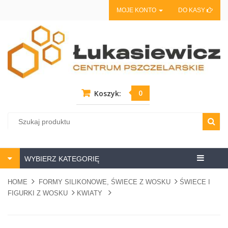
MOJE KONTO
DO KASY
0
Koszyk:
Centrum
WYBIERZ KATEGORIĘ
pszczela
HOME
FORMY SILIKONOWE, ŚWIECE Z WOSKU
ŚWIECE I
FIGURKI Z WOSKU
KWIATY