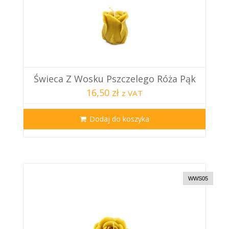
Świeca Z Wosku Pszczelego Róża Pąk
16,50 zł
z VAT
Dodaj do koszyka
WWS05