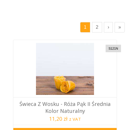
1
2
›
»
S121N
Świeca Z Wosku - Róża Pąk II Średnia
Kolor Naturalny
11,20 zł
z VAT