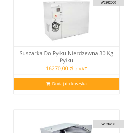
W3262000
Suszarka Do Pyłku Nierdzewna 30 Kg
Pyłku
16270,00 zł
z VAT
Dodaj do koszyka
CUSTOM DELIVERY
W326200