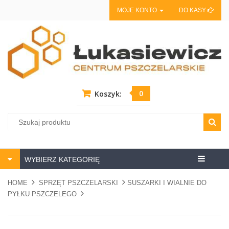
MOJE KONTO
DO KASY
0
Koszyk:
Centrum
WYBIERZ KATEGORIĘ
pszczela
HOME
SPRZĘT PSZCZELARSKI
SUSZARKI I WIALNIE DO
PYŁKU PSZCZELEGO