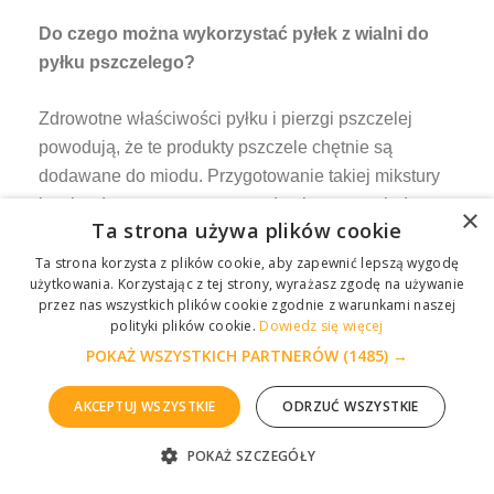
Do czego można wykorzystać pyłek z wialni do
pyłku pszczelego?
Zdrowotne właściwości pyłku i pierzgi pszczelej
powodują, że te produkty pszczele chętnie są
dodawane do miodu. Przygotowanie takiej mikstury
jest bardzo proste: wystarczy do płynnego miodu
×
Ta strona używa plików cookie
dodać zmieloną porcję pyłku i pierzgi pszczelej a
następnie dokładnie wymieszać i umieścić w suchym
Ta strona korzysta z plików cookie, aby zapewnić lepszą wygodę
użytkowania. Korzystając z tej strony, wyrażasz zgodę na używanie
i szczelnie zamkniętym słoiku.
przez nas wszystkich plików cookie zgodnie z warunkami naszej
polityki plików cookie.
Dowiedz się więcej
Kiedy najlepiej używać wialni do pyłku?
POKAŻ WSZYSTKICH PARTNERÓW
(1485) →
Pyłek pszczeli najczęściej jest pozyskiwany w
AKCEPTUJ WSZYSTKIE
ODRZUĆ WSZYSTKIE
okresie od maja do lipca – wtedy pszczoły często
POKAŻ SZCZEGÓŁY
gromadzą nadmiar pyłku. Do poławiania pyłku
ZGŁOŚ PROBLEM
najczęściej są wykorzystywane specjalne