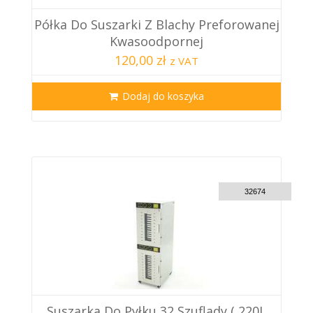
Półka Do Suszarki Z Blachy Preforowanej
Kwasoodpornej
120,00 zł
z VAT
Dodaj do koszyka
CUSTOM DELIVERY
32674
Suszarka Do Pyłku 32 Szuflady ( 220L