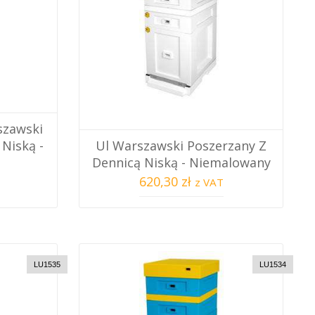
szawski
Niską -
Ul Warszawski Poszerzany Z
Dennicą Niską - Niemalowany
620,30 zł
z VAT
LU1535
LU1534