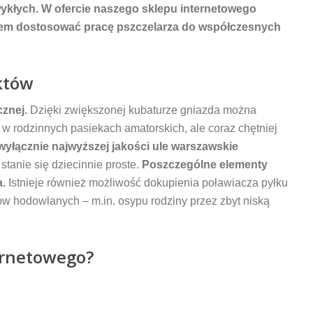
ykłych. W ofercie naszego sklepu internetowego
azem dostosować pracę pszczelarza do współczesnych
uktów
znej.
Dzięki zwiększonej kubaturze gniazda można
w rodzinnych pasiekach amatorskich, ale coraz chętniej
wyłącznie najwyższej jakości ule warszawskie
tanie się dziecinnie proste.
Poszczególne elementy
a.
Istnieje również możliwość dokupienia poławiacza pyłku
ów hodowlanych – m.in. osypu rodziny przez zbyt niską
ternetowego?