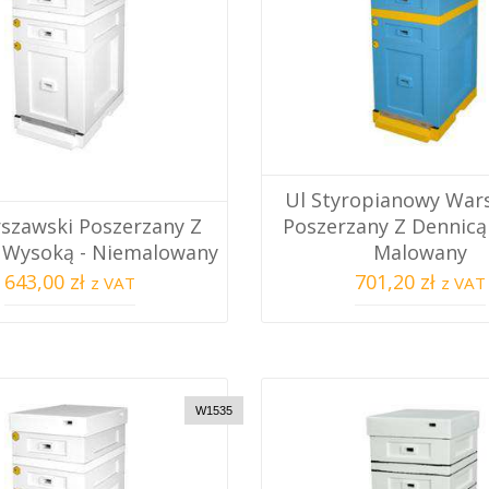
Ul Styropianowy War
szawski Poszerzany Z
Poszerzany Z Dennicą 
 Wysoką - Niemalowany
Malowany
643,00 zł
701,20 zł
z VAT
z VAT
W1535