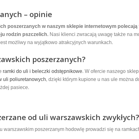
zanych – opinie
kich poszerzanych w naszym sklepie internetowym polecają 
ju rodzin pszczelich.
Nasi klienci zwracają uwagę także na m
i jest możliwy na wyjątkowo atrakcyjnych warunkach.
szawskich poszerzanych?
ie
ramki do uli i beleczki odstępnikowe
. W ofercie naszego skle
 uli poliuretanowych
, dzięki którym kupione u nas ule można
żdej pasiece.
zerzane od uli warszawskich zwykłych
u warszawskim poszerzanym hodowlę prowadzi się na ramkac