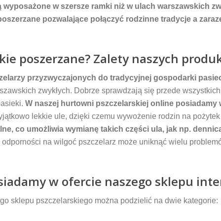
ą wyposażone w szersze ramki niż w ulach warszawskich zw
poszerzane pozwalające połączyć rodzinne tradycje a zar
kie poszerzane? Zalety naszych prod
zelarzy przyzwyczajonych do tradycyjnej gospodarki pasiec
rszawskich zwykłych. Dobrze sprawdzają się przede wszystkich 
asieki.
W naszej hurtowni pszczelarskiej online posiadamy 
jątkowo lekkie ule, dzięki czemu wywożenie rodzin na pożytek s
e, co umożliwia wymianę takich części ula, jak np. dennic
 i odporności na wilgoć pszczelarz może uniknąć wielu problem
osiadamy w ofercie naszego sklepu in
go sklepu pszczelarskiego można podzielić na dwie kategorie: