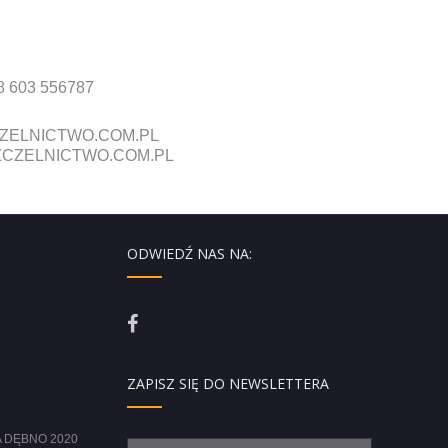
8 603 556787
ZELNICTWO.COM.PL
CZELNICTWO.COM.PL
ODWIEDŹ NAS NA:
ZAPISZ SIĘ DO NEWSLETTERA
 DĘBNO 2020