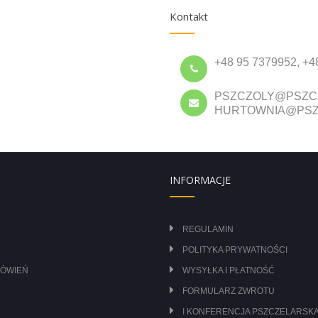
Kontakt
+48 95 7379952, +4
PSZCZOLY@PSZC
HURTOWNIA@PSZ
INFORMACJE
REGULAMIN
POLITYKA PRYWATNOŚCI
MÓWIEŃ
WYSYŁKA I PŁATNOŚĆ
FORMULARZ ZWROTU
I KONFERENCJA PSZCZELARSKA