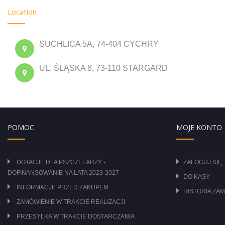
Location
SUCHLICA 5A, 74-404 CYCHRY
UL. ŚLĄSKA 8, 73-110 STARGARD
POMOC
MOJE KONTO
DOTACJE DLA PSZCZELARZY -
ZALOGUJ SIĘ
DOFINANSOWANIE NA LATA 2023-2027
DO KASY
INFORMACJE PRZED ZAKUPEM
HISTORIA ZA
ZAMÓWIENIE W TRAKCIE REALIZACJI
PRZESYŁKA W TRAKCIE DOSTARCZANIA