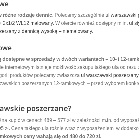
owe
 różne rodzaje dennic
. Polecamy szczególnie
ul warszawski 
P + 2x1/2 WL12 malowany
. W ofercie również dostępny m.in.
ul s
szerzany z dennicą wysoką – niemalowany
.
nowe
ą dostępne w sprzedaży w dwóch wariantach – 10- i 12-ram
ie internetowym istnieje możliwość zakupu takiego ula od razu
ategorii produktów polecamy zwłaszcza
ul warszawski poszerzan
rszawskich poszerzanych 12-ramkowych – przed wyborem konkre
szawskie poszerzane?
a kupić w cenach 489 – 577 zł w zależności m.in. od wyposaż
 405 zł. Cena takiego ula rośnie wraz z wyposażeniem w dodatk
mkowych ceny wahają się od 480 do 720 zł.