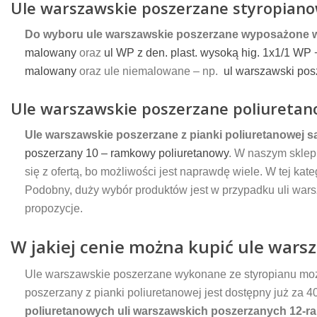
Ule warszawskie poszerzane styropian
Do wyboru ule warszawskie poszerzane wyposażone w
malowany
oraz
ul WP z den. plast. wysoką hig. 1x1/1 W
malowany
oraz ule niemalowane – np.
ul warszawski po
Ule warszawskie poszerzane poliureta
Ule warszawskie poszerzane z pianki poliuretanowej s
poszerzany 10 – ramkowy poliuretanowy
. W naszym sklep
się z ofertą, bo możliwości jest naprawdę wiele. W tej k
Podobny, duży wybór produktów jest w przypadku uli wa
propozycje.
W jakiej cenie można kupić ule war
Ule warszawskie poszerzane wykonane ze styropianu możn
poszerzany z pianki poliuretanowej jest dostępny już za
poliuretanowych uli warszawskich poszerzanych 12-ra