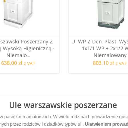
szawski Poszerzany Z
Ul WP Z Den. Plast. Wy
 Wysoką Higieniczną -
1x1/1 WP + 2x1/2 
Niemalo...
Niemalowany
638,00 zł
803,10 zł
z VAT
z VAT
Ule warszawskie poszerzane
i w pasiekach amatorskich. W wielu rodzinach prowadzenie gosp
nych przez rodziców i dziadków typów uli.
Ułatwieniem prowad