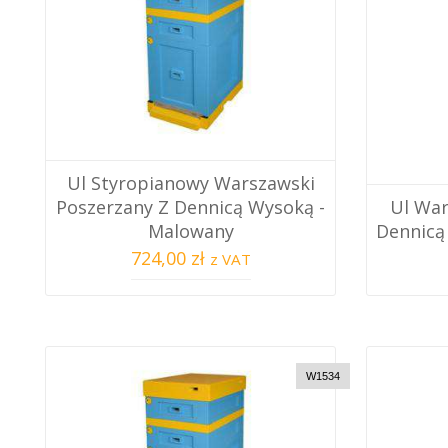
Ul Styropianowy Warszawski
Poszerzany Z Dennicą Wysoką -
Ul War
Malowany
Dennicą
724,00 zł
z VAT
W1534