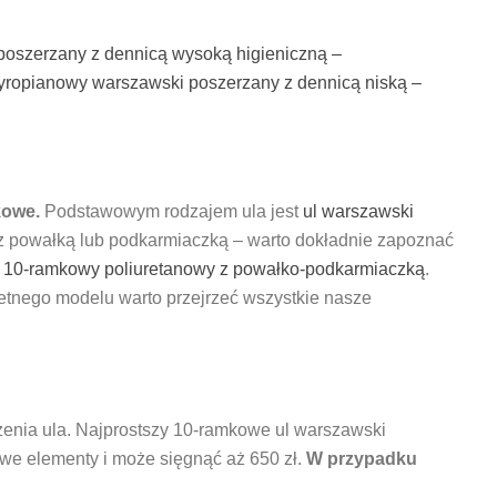
poszerzany z dennicą wysoką higieniczną –
tyropianowy warszawski poszerzany z dennicą niską –
kowe.
Podstawowym rodzajem ula jest
ul warszawski
 z powałką lub podkarmiaczką – warto dokładnie zapoznać
y 10-ramkowy poliuretanowy z powałko-podkarmiaczką
.
tnego modelu warto przejrzeć wszystkie nasze
enia ula. Najprostszy 10-ramkowe ul warszawski
owe elementy i może sięgnąć aż 650 zł.
W przypadku