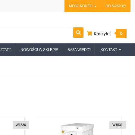
MOJE KONTO
DO KASY
0
Koszyk:
ZTATY
NOWOŚCI W SKLEPIE
BAZA WIEDZY
KONTAKT
W1530
W1531