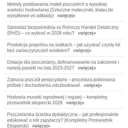
Metody poddawania matek pszczelich o wysokiej
wartości hodowlanej (Sztuczne mateczniki, klateczki
wysyłkowe vs odkłady)
»więcej«
Sprzedaż bezpośrednia vs Rolniczy Handel Detaliczny
(RHD) – co wybrać w 2026 roku?
»więcej«
Produkcja propolisu na siatkach – jak uzyskać czysty kit
bez zanieczyszczeń woskiem?
»więcej«
Dotacje dla pszczelarzy, dofinansowanie na założenie i
rozwój pasieki na lata 2023-2027
»więcej«
Zatrucia pszczół pestycydami – procedura pobierania
próbek i dochodzenia odszkodowań
»więcej«
Hodowla murarki ogrodowej i rogatej – kompletny
przewodnik ekspercki 2026
»więcej«
Pszczelarska ścieżka dydaktyczna – jak profesjonalnie
edukować o roli zapylaczy? (Kompletny Przewodnik
Ekspercki)
»więcej«