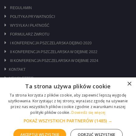
REGULAMIN
POLITYKA PRYWATNOŚCI
WYSYŁKA I PŁATNOŚĆ
FORMULARZ ZWROTU
I KONFERENCJA PSZCZELARSKA DĘBNO 2020
II KONFERENCJA PSZCZELARSKA W DĘBNIE 2022
III KONFERENCJA PSZCZELARSKA W DĘBNIE 2024
KONTAKT
NEWSLETTER
×
Ta strona używa plików cookie
ODWIEDŹ NAS NA:
Ta strona korzysta z plików cookie, aby zapewnić lepszą wygodę
użytkowania. Korzystając z tej strony, wyrażasz zgodę na używanie
przez nas wszystkich plików cookie zgodnie z warunkami naszej
polityki plików cookie.
Dowiedz się więcej
POKAŻ WSZYSTKICH PARTNERÓW
(1485) →
AKCEPTUJ WSZYSTKIE
ODRZUĆ WSZYSTKIE