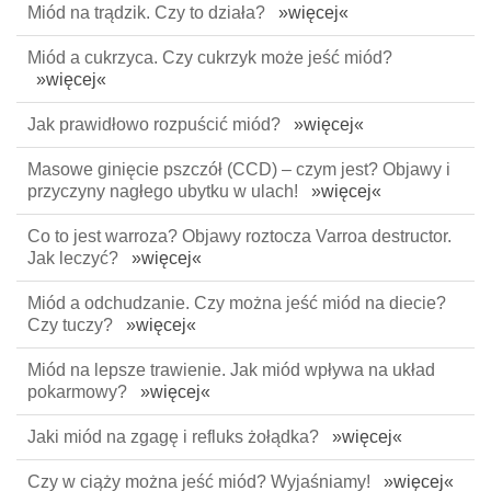
Miód na trądzik. Czy to działa?
»więcej«
Miód a cukrzyca. Czy cukrzyk może jeść miód?
»więcej«
Jak prawidłowo rozpuścić miód?
»więcej«
Masowe ginięcie pszczół (CCD) – czym jest? Objawy i
przyczyny nagłego ubytku w ulach!
»więcej«
Co to jest warroza? Objawy roztocza Varroa destructor.
Jak leczyć?
»więcej«
Miód a odchudzanie. Czy można jeść miód na diecie?
Czy tuczy?
»więcej«
Miód na lepsze trawienie. Jak miód wpływa na układ
pokarmowy?
»więcej«
Jaki miód na zgagę i refluks żołądka?
»więcej«
Czy w ciąży można jeść miód? Wyjaśniamy!
»więcej«