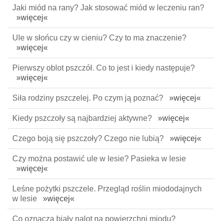
Jaki miód na rany? Jak stosować miód w leczeniu ran?
»więcej«
Ule w słońcu czy w cieniu? Czy to ma znaczenie?
»więcej«
Pierwszy oblot pszczół. Co to jest i kiedy następuje?
»więcej«
Siła rodziny pszczelej. Po czym ją poznać?
»więcej«
Kiedy pszczoły są najbardziej aktywne?
»więcej«
Czego boją się pszczoły? Czego nie lubią?
»więcej«
Czy można postawić ule w lesie? Pasieka w lesie
»więcej«
Leśne pożytki pszczele. Przegląd roślin miododajnych
w lesie
»więcej«
Co oznacza biały nalot na powierzchni miodu?