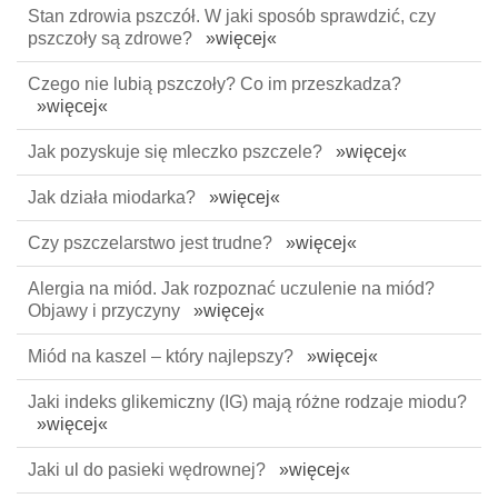
Stan zdrowia pszczół. W jaki sposób sprawdzić, czy
pszczoły są zdrowe?
»więcej«
Czego nie lubią pszczoły? Co im przeszkadza?
»więcej«
Jak pozyskuje się mleczko pszczele?
»więcej«
Jak działa miodarka?
»więcej«
Czy pszczelarstwo jest trudne?
»więcej«
Alergia na miód. Jak rozpoznać uczulenie na miód?
Objawy i przyczyny
»więcej«
Miód na kaszel – który najlepszy?
»więcej«
Jaki indeks glikemiczny (IG) mają różne rodzaje miodu?
»więcej«
Jaki ul do pasieki wędrownej?
»więcej«