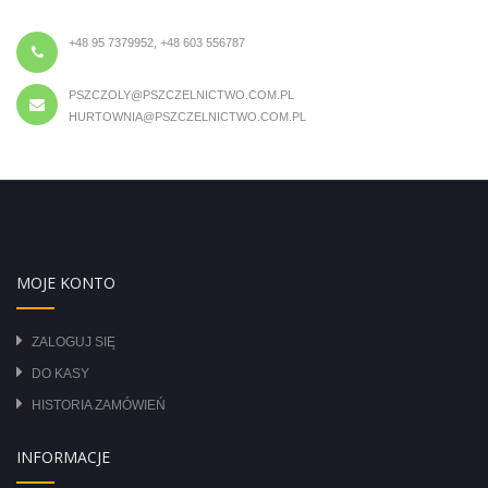
+48 95 7379952, +48 603 556787
PSZCZOLY@PSZCZELNICTWO.COM.PL
HURTOWNIA@PSZCZELNICTWO.COM.PL
MOJE KONTO
ZALOGUJ SIĘ
DO KASY
HISTORIA ZAMÓWIEŃ
INFORMACJE