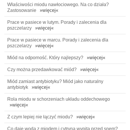
Właściwości miodu nawłociowego. Na co działa?
Zastosowanie
»więcej«
Prace w pasiece w lutym. Porady i zalecenia dla
pszczelarzy
»więcej«
Prace w pasiece w marcu. Porady i zalecenia dla
pszczelarzy
»więcej«
Miód na odporność. Który najlepszy?
»więcej«
Czy można przedawkować miód?
»więcej«
Miód zamiast antybiotyku? Miód jako naturalny
antybiotyk
»więcej«
Rola miodu w schorzeniach układu oddechowego
»więcej«
Z czym lepiej nie łączyć miodu?
»więcej«
Co daje woda z miodem i cytryną wypita przed snem?