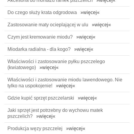
Akcesoria do montażu ramek pszczelich
»więcej«
Do czego służy krata odgrodowa
»więcej«
Zastosowanie maty ocieplającej w ulu
»więcej«
Czym jest kremowanie miodu?
»więcej«
Miodarka radialna - dla kogo?
»więcej«
Właściwości i zastosowanie pyłku pszczelego
(kwiatowego)
»więcej«
Właściwości i zastosowanie miodu lawendowego. Nie
tylko na uspokojenie!
»więcej«
Gdzie kupić sprzęt pszczelarski
»więcej«
Jaki sprzęt jest potrzebny do wychowu matek
pszczelich?
»więcej«
Produkcja węzy pszczelej
»więcej«