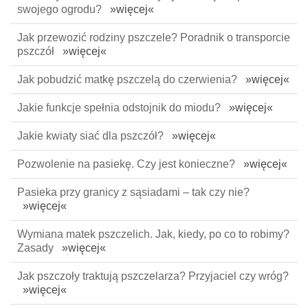
swojego ogrodu?
»więcej«
Jak przewozić rodziny pszczele? Poradnik o transporcie
pszczół
»więcej«
Jak pobudzić matkę pszczelą do czerwienia?
»więcej«
Jakie funkcje spełnia odstojnik do miodu?
»więcej«
Jakie kwiaty siać dla pszczół?
»więcej«
Pozwolenie na pasiekę. Czy jest konieczne?
»więcej«
Pasieka przy granicy z sąsiadami – tak czy nie?
»więcej«
Wymiana matek pszczelich. Jak, kiedy, po co to robimy?
Zasady
»więcej«
Jak pszczoły traktują pszczelarza? Przyjaciel czy wróg?
»więcej«