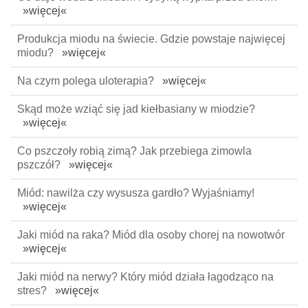
»więcej«
Produkcja miodu na świecie. Gdzie powstaje najwięcej
miodu?
»więcej«
Na czym polega uloterapia?
»więcej«
Skąd może wziąć się jad kiełbasiany w miodzie?
»więcej«
Co pszczoły robią zimą? Jak przebiega zimowla
pszczół?
»więcej«
Miód: nawilża czy wysusza gardło? Wyjaśniamy!
»więcej«
Jaki miód na raka? Miód dla osoby chorej na nowotwór
»więcej«
Jaki miód na nerwy? Który miód działa łagodząco na
stres?
»więcej«