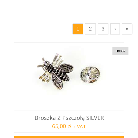
1
2
3
›
»
H8052
Broszka Z Pszczołą SILVER
65,00 zł
z VAT