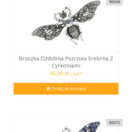
W2G69
Broszka Ozdobna Pszczoła Srebrna Z
Cyrkoniami
45,00 zł
z VAT
Dodaj do koszyka
W2G71