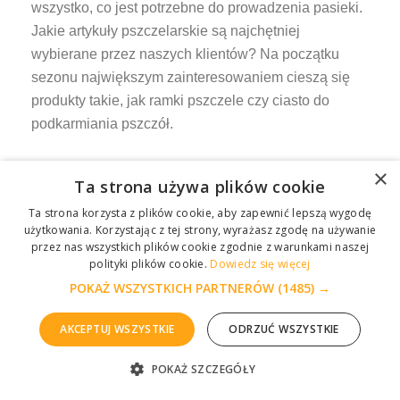
wszystko, co jest potrzebne do prowadzenia pasieki.
Jakie artykuły pszczelarskie są najchętniej
wybierane przez naszych klientów? Na początku
sezonu największym zainteresowaniem cieszą się
produkty takie, jak ramki pszczele czy ciasto do
podkarmiania pszczół.
Na jakie produkty warto zwrócić uwagę?
×
Ta strona używa plików cookie
Ta strona korzysta z plików cookie, aby zapewnić lepszą wygodę
Niezmiennie, od wielu lat nasi klienci sięgają po
użytkowania. Korzystając z tej strony, wyrażasz zgodę na używanie
sprawdzoną odzież pszczelarską – kapelusze,
przez nas wszystkich plików cookie zgodnie z warunkami naszej
kombinezony pszczelarskie i rękawice to podstawa
polityki plików cookie.
Dowiedz się więcej
pracy przy bardziej agresywnych
POKAŻ WSZYSTKICH PARTNERÓW
(1485) →
rodzinach. Niezwykłą popularnością cieszą się
AKCEPTUJ WSZYSTKIE
ODRZUĆ WSZYSTKIE
również
akcesoria
do pracy z pszczołami – dłuta,
zmiotki, sita do miodu niezbędne w każdej
POKAŻ SZCZEGÓŁY
ZGŁOŚ PROBLEM
pasiece. Nowoczesne pszczelarstwo wymaga