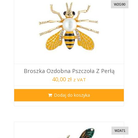
W2G90
Broszka Ozdobna Pszczoła Z Perłą
40,00 zł
z VAT
Dodaj do koszyka
W2A71