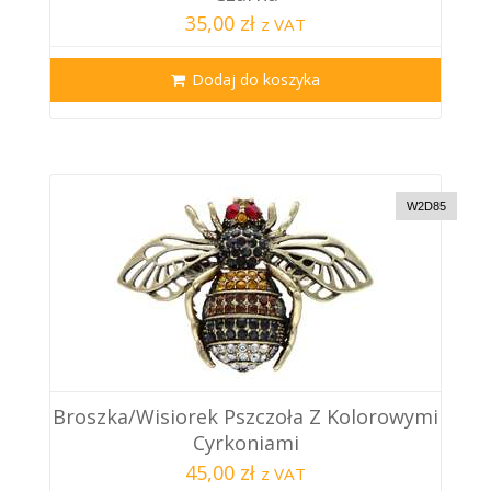
35,00 zł
z VAT
Dodaj do koszyka
W2D85
Broszka/wisiorek Pszczoła Z Kolorowymi
Cyrkoniami
45,00 zł
z VAT