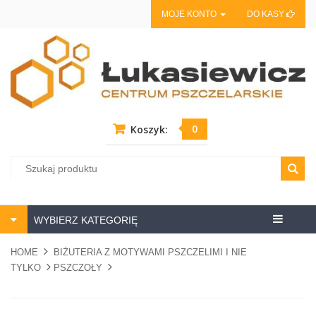
MOJE KONTO
DO KASY
0
Koszyk:
Centrum
WYBIERZ KATEGORIĘ
pszczela
HOME
BIŻUTERIA Z MOTYWAMI PSZCZELIMI I NIE
TYLKO
PSZCZOŁY