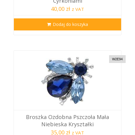
Cyrkoniami
40,00 zł
z VAT
Dodaj do koszyka
W2E94
Broszka Ozdobna Pszczoła Mała
Niebieska Kryształki
35,00 zł
z VAT