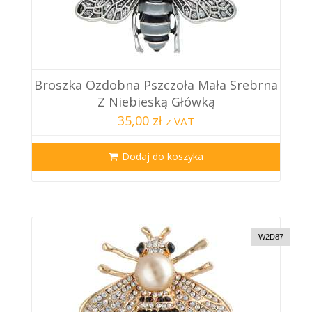
Broszka Ozdobna Pszczoła Mała Srebrna
Z Niebieską Główką
35,00 zł
z VAT
Dodaj do koszyka
W2D87