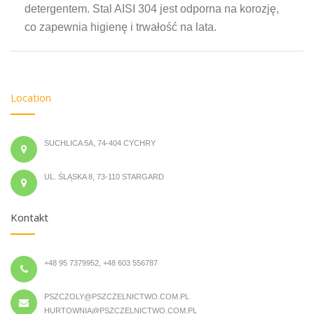
detergentem. Stal AISI 304 jest odporna na korozję,
co zapewnia higienę i trwałość na lata.
Location
SUCHLICA 5A, 74-404 CYCHRY
UL. ŚLĄSKA 8, 73-110 STARGARD
Kontakt
+48 95 7379952, +48 603 556787
PSZCZOLY@PSZCZELNICTWO.COM.PL
HURTOWNIA@PSZCZELNICTWO.COM.PL