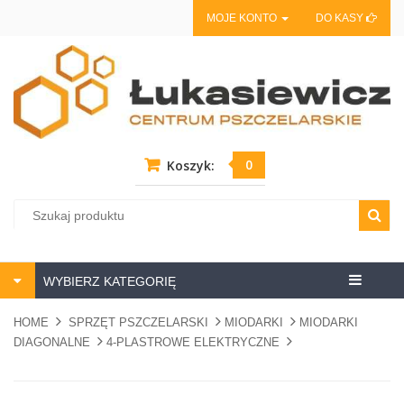
MOJE KONTO
DO KASY
0
Koszyk:
Centrum
WYBIERZ KATEGORIĘ
pszczela
HOME
SPRZĘT PSZCZELARSKI
MIODARKI
MIODARKI
DIAGONALNE
4-PLASTROWE ELEKTRYCZNE