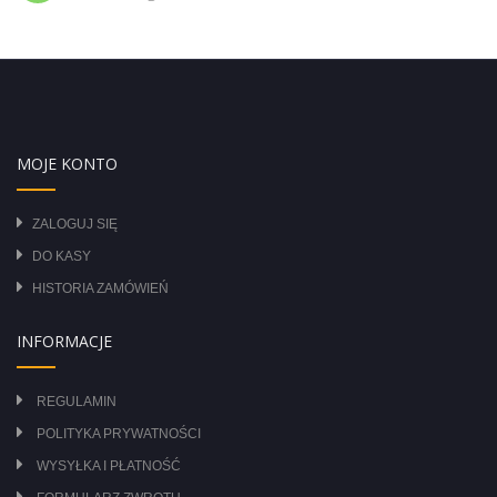
MOJE KONTO
ZALOGUJ SIĘ
DO KASY
HISTORIA ZAMÓWIEŃ
INFORMACJE
REGULAMIN
POLITYKA PRYWATNOŚCI
WYSYŁKA I PŁATNOŚĆ