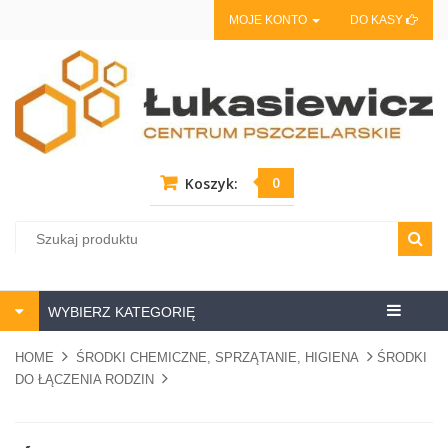
MOJE KONTO
DO KASY
0
Koszyk:
Centrum
WYBIERZ KATEGORIĘ
pszczela
HOME
ŚRODKI CHEMICZNE, SPRZĄTANIE, HIGIENA
ŚRODKI
DO ŁĄCZENIA RODZIN