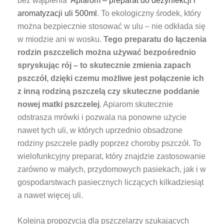
bez wątpienia
Apiarom – preparat do dezynfekcji i
aromatyzacji uli 500ml
. To ekologiczny środek, który
można bezpiecznie stosować w ulu – nie odkłada się
w miodzie ani w wosku.
Tego preparatu do łączenia
rodzin pszczelich można używać bezpośrednio
spryskując rój – to skutecznie zmienia zapach
pszczół, dzięki czemu możliwe jest połączenie ich
z inną rodziną pszczelą czy skuteczne poddanie
nowej matki pszczelej
. Apiarom skutecznie
odstrasza mrówki i pozwala na ponowne użycie
nawet tych uli, w których uprzednio obsadzone
rodziny pszczele padły poprzez choroby pszczół. To
wielofunkcyjny preparat, który znajdzie zastosowanie
zarówno w małych, przydomowych pasiekach, jak i w
gospodarstwach pasiecznych liczących kilkadziesiąt
a nawet więcej uli.
Kolejną propozycją dla pszczelarzy szukających