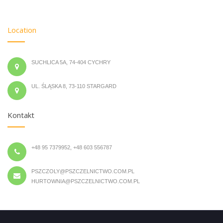
Location
SUCHLICA 5A, 74-404 CYCHRY
UL. ŚLĄSKA 8, 73-110 STARGARD
Kontakt
+48 95 7379952, +48 603 556787
PSZCZOLY@PSZCZELNICTWO.COM.PL
HURTOWNIA@PSZCZELNICTWO.COM.PL