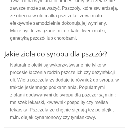
Tzw. cicha wymiana to proces, który pszczelarz nie
zawsze może zauważyć. Pszczoły, które stwierdzają,
że obecna w ulu matka pszczela czerwi mało
efektywnie samodzielnie dokonują jej wymiany.
Może być to związane m.in. z kalectwem matki,
genetyką pszczół lub chorobami.
Jakie zioła do syropu dla pszczół?
Naturalne olejki są wykorzystywane nie tylko w
procesie łączenia rodzin pszczelich czy dezynfekcji
uli. Wielu pszczelarzy dodaje je również do syropu, w
trakcie jesiennego podkarmiania. Popularnymi
ziołami dodawanymi do syropu dla pszczół są m.in.:
mniszek lekarski, krwawnik pospolity czy melisa
lekarska. Pszczelarze chętnie sięgają też po olejki,
m.in. olejek cynamonowy czy tymiankowy.