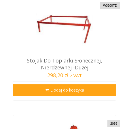
W3200TD
Stojak Do Topiarki Słonecznej,
Nierdzewnej -dużej
298,20 zł
z VAT
Dodaj do koszyka
2059