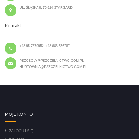
UL. ŚLĄSKA 8, 73-110 STARGARD
Kontakt
+48 95 7379952, +48 603 556787
PSZCZOLY@PSZCZELNICTWO.COM.PL
HURTOWNIA@PSZCZELNICTWO.COM.PL
MOJE KONTO
ZALOGUJ SIĘ