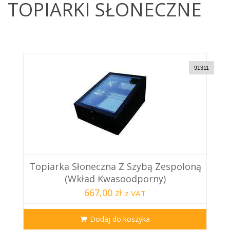
TOPIARKI SŁONECZNE
91311
Topiarka Słoneczna Z Szybą Zespoloną
(Wkład Kwasoodporny)
667,00 zł
z VAT
Dodaj do koszyka