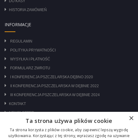
DO KASY
HISTORIA ZAMÓWIEŃ
INFORMACJE
REGULAMIN
POLITYKA PRYWATNOŚCI
WYSYŁKA I PŁATNOŚĆ
FORMULARZ ZWROTU
I KONFERENCJA PSZCZELARSKA DĘBNO 2020
II KONFERENCJA PSZCZELARSKA W DĘBNIE 2022
III KONFERENCJA PSZCZELARSKA W DĘBNIE 2024
KONTAKT
NEWSLETTER
×
Ta strona używa plików cookie
ODWIEDŹ NAS NA:
Ta strona korzysta z plików cookie, aby zapewnić lepszą wygodę
użytkowania. Korzystając z tej strony, wyrażasz zgodę na używanie