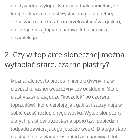
efektywnego wytopu. Należy jednak pamiętać, że
temperatura ta nie jest wystarczająca do pełnej
sterylizacji ramek (zabicia przetrwalników zgnilca),
do czego służą topiarki parowe lub chemiczna
dezynfekcja.
2. Czy w topiarce słonecznej można
wytapiać stare, czarne plastry?
Można, ale jest to proces mniej efektywny niż w
przypadku jasnej woszczyny czy odsklepin. Stare
plastry zawierają dużo "koszulek" po czerwiu
(oprzędów), które działają jak gąbka i zatrzymują w
sobie część roztopionego wosku. Wytop słoneczny
starych plastrów pozostawia sporo tzw. pobiedzin
(odpadu zawierającego jeszcze wosk). Dlatego stare
plastry lepiej wytapiać w topiarkach parowych lub