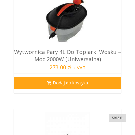
Wytwornica Pary 4L Do Topiarki Wosku –
Moc 2000W (Uniwersalna)
273,00 zł
z VAT
Dodaj do koszyka
S91311