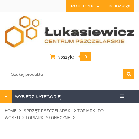
MOJE KONTO
DO KASY
0
Koszyk:
Centrum
WYBIERZ KATEGORIĘ
pszczela
HOME
SPRZĘT PSZCZELARSKI
TOPIARKI DO
WOSKU
TOPIARKI SŁONECZNE