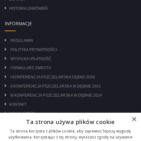
HISTORIA ZAMÓWIEŃ
INFORMACJE
REGULAMIN
POLITYKA PRYWATNOŚCI
WYSYŁKA I PŁATNOŚĆ
FORMULARZ ZWROTU
I KONFERENCJA PSZCZELARSKA DĘBNO 2020
II KONFERENCJA PSZCZELARSKA W DĘBNIE 2022
III KONFERENCJA PSZCZELARSKA W DĘBNIE 2024
KONTAKT
NEWSLETTER
×
Ta strona używa plików cookie
ODWIEDŹ NAS NA:
Ta strona korzysta z plików cookie, aby zapewnić lepszą wygodę
użytkowania. Korzystając z tej strony, wyrażasz zgodę na używanie