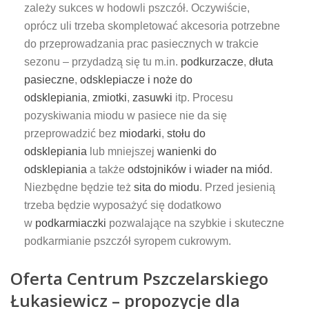
zależy sukces w hodowli pszczół. Oczywiście,
oprócz uli trzeba skompletować akcesoria potrzebne
do przeprowadzania prac pasiecznych w trakcie
sezonu – przydadzą się tu m.in.
podkurzacze
,
dłuta
pasieczne
,
odsklepiacze i noże do
odsklepiania
,
zmiotki
,
zasuwki
itp. Procesu
pozyskiwania miodu w pasiece nie da się
przeprowadzić bez
miodarki
,
stołu do
odsklepiania
lub mniejszej
wanienki do
odsklepiania
a także
odstojników i wiader na miód
.
Niezbędne będzie też
sita do miodu
. Przed jesienią
trzeba będzie wyposażyć się dodatkowo
w
podkarmiaczki
pozwalające na szybkie i skuteczne
podkarmianie pszczół syropem cukrowym.
Oferta Centrum Pszczelarskiego
Łukasiewicz – propozycje dla