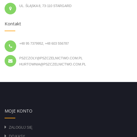
UL. ŚLĄSKA 8, 73-110 STARGARD
Kontakt
+48 95 7379952, +48 603 556787
PSZCZOLY@PSZCZELNICTWO.COM.PL
HURTOWNIA@PSZCZELNICTWO.COM.PL
MOJE KONTO
ZALOGUJ SIĘ
DO KASY