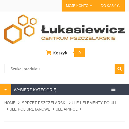
MOJE KONTO
DO KASY
0
Koszyk:
Centrum
WYBIERZ KATEGORIĘ
pszczela
HOME
SPRZĘT PSZCZELARSKI
ULE I ELEMENTY DO ULI
ULE POLIURETANOWE
ULE APIPOL