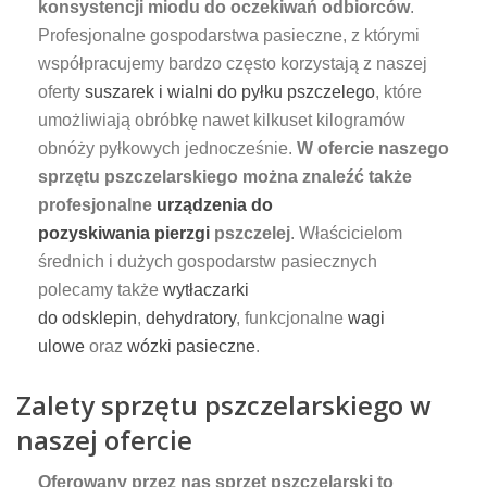
konsystencji miodu do oczekiwań odbiorców
.
Profesjonalne gospodarstwa pasieczne, z którymi
współpracujemy bardzo często korzystają z naszej
oferty
suszarek i wialni do pyłku pszczelego
, które
umożliwiają obróbkę nawet kilkuset kilogramów
obnóży pyłkowych jednocześnie.
W ofercie naszego
sprzętu pszczelarskiego można znaleźć także
profesjonalne
urządzenia do
pozyskiwania pierzgi
pszczelej
. Właścicielom
średnich i dużych gospodarstw pasiecznych
polecamy także
wytłaczarki
do odsklepin
,
dehydratory
, funkcjonalne
wagi
ulowe
oraz
wózki pasieczne
.
Zalety sprzętu pszczelarskiego w
naszej ofercie
Oferowany przez nas sprzęt pszczelarski to