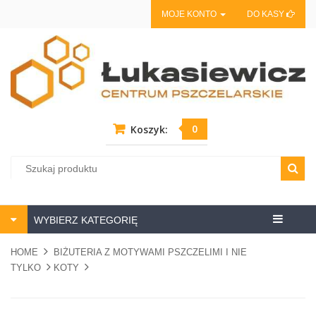
MOJE KONTO
DO KASY
0
Koszyk:
Centrum
WYBIERZ KATEGORIĘ
pszczela
HOME
BIŻUTERIA Z MOTYWAMI PSZCZELIMI I NIE
TYLKO
KOTY