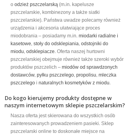
o
odzież pszczelarską
(m.in. kapelusze
pszczelarskie, kombinezony a także siatki
pszczelarskie). Państwa uwadze polecamy również
urządzenia i akcesoria ułatwiające proces
miodobrania – posiadamy m.in.
miodarki radialne i
kasetowe
,
stoły do odsklepiania
,
odstojniki do
miodu
,
odsklepiacze
. Oferta naszej hurtowni
pszczelarskiej obejmuje również także szeroki wybór
produktów pszczelich –
miodów od sprawdzonych
dostawców
,
pyłku pszczelego
,
propolisu
,
mleczka
pszczelego
i
naturalnych kosmetyków z miodu
.
Do kogo kierujemy produkty dostępne w
naszym internetowym sklepie pszczelarskim?
Nasza oferta jest skierowana do wszystkich osób
zainteresowanych prowadzeniem pasieki. Sklep
pszczelarski online to doskonałe miejsce na