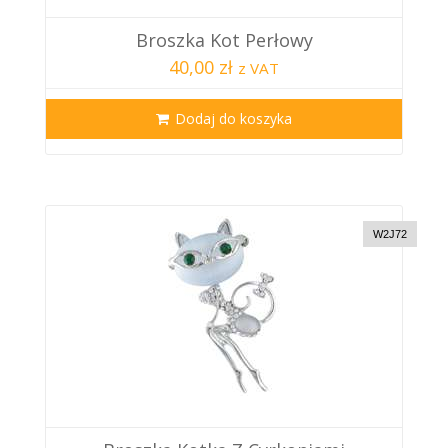
Broszka Kot Perłowy
40,00 zł
z VAT
Dodaj do koszyka
W2J72