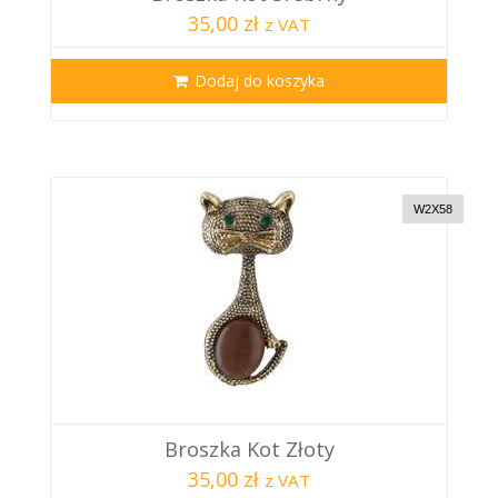
35,00 zł
z VAT
Dodaj do koszyka
W2X58
Broszka Kot Złoty
35,00 zł
z VAT