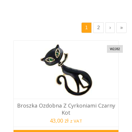
1
2
›
»
W2J82
Broszka Ozdobna Z Cyrkoniami Czarny
Kot
43,00 zł
z VAT