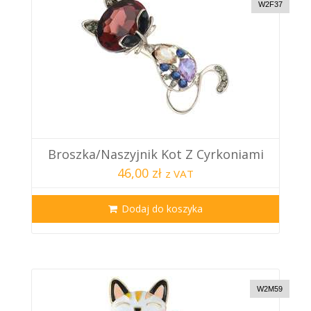
W2F37
Broszka/naszyjnik Kot Z Cyrkoniami
46,00 zł
z VAT
Dodaj do koszyka
W2M59