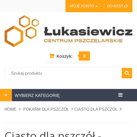
MOJE KONTO
DO KASY
0
Koszyk:
Centrum
WYBIERZ KATEGORIĘ
pszczela
HOME
POKARM DLA PSZCZÓŁ
CIASTO DLA PSZCZÓŁ
Ciasto dla pszczół -