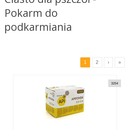
Pokarm do
podkarmiania
1
2
›
»
3254