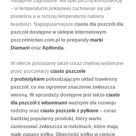
następnie zagniatane. Ma specyficzną konsystencję
– w temperaturze pokojowej zachowuje się jak
plastelina a w niższej temperaturze nabiera
twardości. Najpopularniejsze
ciasta dla pszczół dla
pszczół dostępne w sklepie internetowym
pszczelnictwo.com.pl to preparaty
marki
Diamant
oraz
Apifonda
.
W ofercie posiadamy także coraz chętniej wybierane
przez pszczelarzy
ciasto pszczele
z probiotykiem
pobudzającym układ trawienny
pszczół, co ma ogromne znaczenie zwłaszcza
wiosną. W sprzedaży dostępne jest także
ciasto
dla pszczół z witaminami
ważnymi dla rozwoju
rodziny oraz
ciasto pszczele z pyłkiem
– coraz
bardziej popularny produkt, który warto
zastosować zwłaszcza w rodzinach, które mają
małe zapasy pyłku. Obecność pyłku w cieście