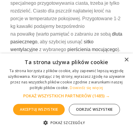
specjalnego przygotowywania ciasta, trzeba je tylko
rozdzielić. Ciasto dla pszczół najłatwiej kroić na
porcje w temperaturze pokojowej. Przygotowane 1-2
kg kawałki podajemy bezpośrednio
na powałkę (warto pamiętać o zabraniu ze sobą
dłuta
pasiecznego
, aby szybciej usunąć
sitko
wentylacyjne
z wybranego
pierścienia mocującego
).
W ulach bez powałki należy najpierw usunąć
×
Ta strona używa plików cookie
ocieplenie, położyć bezpośrednio nad
Ta strona korzysta z plików cookie, aby zapewnić lepszą wygodę
gniazdem
beleczki odstępnikowe
i dopiero na tym
użytkowania. Korzystając z tej strony, wyrażasz zgodę na używanie
ułożyć ciasto pszczele zabezpieczone folią a na
przez nas wszystkich plików cookie zgodnie z warunkami naszej
polityki plików cookie.
Dowiedz się więcej
końcu ponownie okryć gniazdo.
POKAŻ WSZYSTKICH PARTNERÓW
(1485) →
FAQ
AKCEPTUJ WSZYSTKIE
ODRZUĆ WSZYSTKIE
Ciasto dla pszczół – kiedy podawać?
POKAŻ SZCZEGÓŁY
ZGŁOŚ PROBLEM