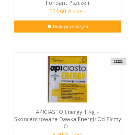
Fondant Pszczeli
114,60 zł
z VAT
Dodaj do koszyka
32222
APICIASTO Energy 1 Kg –
Skoncentrowana Dawka Energii Od Firmy
O...
8,50 zł
z VAT