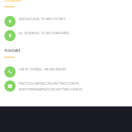
SUCHLICA 5A, 74-404 CYCHRY
UL. ŚLĄSKA 8, 73-110 STARGARD
Kontakt
+48 95 7379952, +48 603 556787
PSZCZOLY@PSZCZELNICTWO.COM.PL
HURTOWNIA@PSZCZELNICTWO.COM.PL