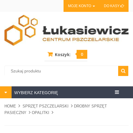
MOJE KONTO
DO KASY
0
Koszyk:
Centrum
WYBIERZ KATEGORIĘ
pszczela
HOME
SPRZĘT PSZCZELARSKI
DROBNY SPRZĘT
PASIECZNY
OPALITKI