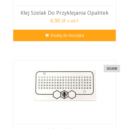
Klej Szelak Do Przyklejania Opalitek
6,90 zł
z VAT
Dodaj do koszyka
30180B