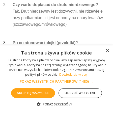
Czy warto dopłacać do drutu nierdzewnego?
Tak. Drut nierdzewny jest dożywotni, nie rdzewieje
przy podkarmianiu i jest odporny na opary kwasów
(szczawiowego/mrówkowego).
Po co stosować tulejki (przelotki)?
×
Bez nich drut przecina włókna drewna, luzuje się, a
Ta strona używa plików cookie
węza zaczyna falować, co prowadzi do budowy
Ta strona korzysta z plików cookie, aby zapewnić lepszą wygodę
trutowej przez pszczoły.
użytkowania. Korzystając z tej strony, wyrażasz zgodę na używanie
przez nas wszystkich plików cookie zgodnie z warunkami naszej
polityki plików cookie.
Dowiedz się więcej
Jak naciągnąć stary drut w ramce?
POKAŻ WSZYSTKICH PARTNERÓW
(1485) →
Najlepszym sposobem jest użycie karbownika
AKCEPTUJ WSZYSTKIE
ODRZUĆ WSZYSTKIE
(napinacza), który tworzy na drucie "fale",
skracając go i zwiększając naciąg.
POKAŻ SZCZEGÓŁY
ZGŁOŚ PROBLEM