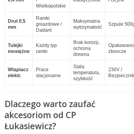
Wielkopolskie
Ramki
Drut 0,5
Maksymalna
gniazdowe /
Szpule 500
mm
wytrzymałość
Dadant
Brak korozji,
Tulejki
Każdy typ
Opakowani
ochrona
mosiężne
ramki
zbiorcze
drewna
Stała
Wtapiacz
Prace
230V /
temperatura,
elektr.
stacjonarne
Bezpieczni
szybkość
Dlaczego warto zaufać
akcesoriom od CP
Łukasiewicz?