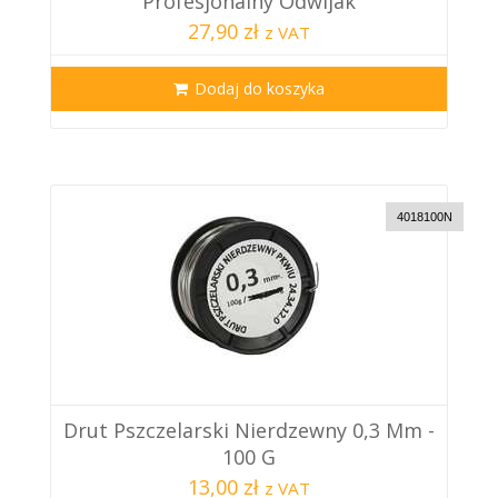
Profesjonalny Odwijak
27,90 zł
z VAT
Dodaj do koszyka
4018100N
Drut Pszczelarski Nierdzewny 0,3 Mm -
100 G
13,00 zł
z VAT