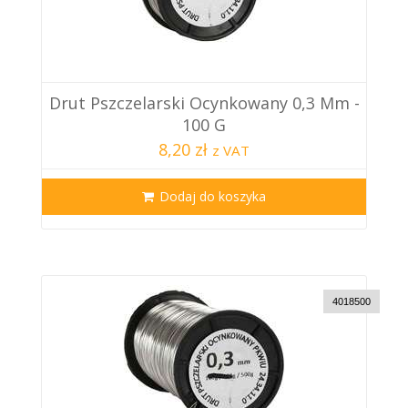
Drut Pszczelarski Ocynkowany 0,3 Mm -
100 G
8,20 zł
z VAT
Dodaj do koszyka
4018500