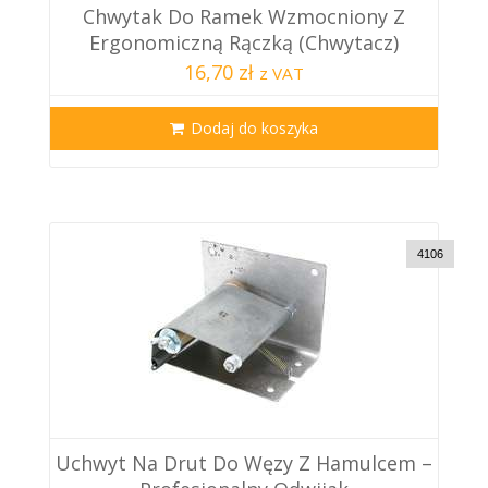
Chwytak Do Ramek Wzmocniony Z
Ergonomiczną Rączką (Chwytacz)
16,70 zł
z VAT
Dodaj do koszyka
4106
Uchwyt Na Drut Do Węzy Z Hamulcem –