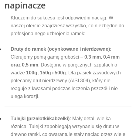
napinacze
Kluczem do sukcesu jest odpowiedni naciąg. W
naszej ofercie znajdziesz wszystko, co niezbędne do
profesjonalnego uzbrojenia ramek:
Druty do ramek (ocynkowane i nierdzewne):
Oferujemy pełną gamę grubości –
0,3 mm, 0,4 mm
oraz 0,5 mm
. Dostępne w poręcznych szpulach o
wadze
100g, 150g i 500g
. Dla pasiek zawodowych
polecamy drut nierdzewny (AISI 304), który nie
reaguje z kwasami podczas leczenia pszczół i nie
ulega korozji.
Tulejki (przelotki/kabzelki):
Mały detal, wielka
różnica. Tulejki zapobiegają wrzynaniu się drutu w
drewno ramki, co gwarantuje stały naciąg przez wiele