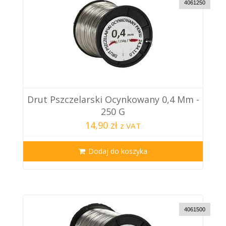
4061250
Drut Pszczelarski Ocynkowany 0,4 Mm -
250 G
14,90 zł
z VAT
Dodaj do koszyka
4061500