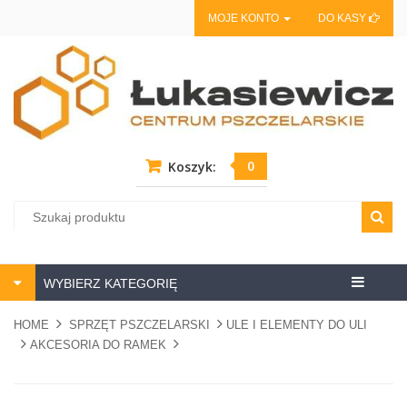
MOJE KONTO
DO KASY
0
Koszyk:
Centrum
WYBIERZ KATEGORIĘ
pszczela
HOME
SPRZĘT PSZCZELARSKI
ULE I ELEMENTY DO ULI
AKCESORIA DO RAMEK