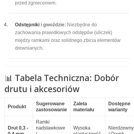
przed zgnieceniem.
Odstępniki
i gwoździe:
Niezbędne do
zachowania prawidłowych odstępów (uliczek)
między ramkami oraz solidnego zbicia elementów
drewnianych.
📊
Tabela Techniczna: Dobór
drutu i akcesoriów
Sugerowane
Zaleta
Dostępne
Produkt
zastosowanie
materiału
warianty
Ramki
Drut 0,3 -
nadstawkowe
Wysoka
Nierdzewny
0,4 mm
/
elastyczność
/ Ocynk