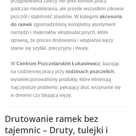
przygotowania zależy nie tylko komfort pracy
podczas miodobrania, ale przede wszystkim zdrowie
pszczół i stabilność plastrów. W kategorii
akcesoria
do ramek
zgromadziliśmy kompletny asortyment
narzędzi i materiałów eksploatacyjnych, które
sprawią, że proces drutowania i wtapiania węzy
stanie się szybki, precyzyjny i trwały.
W
Centrum Pszczelarskim Łukasiewicz
, bazując
na codziennej pracy przy
rodzinach pszczelich
,
wyselekcjonowaliśmy produkty, które eliminują
najczęstsze problemy: pękający drut, wrzynanie się
w drewno czy falującą węzę.
Drutowanie ramek bez
tajemnic – Druty, tulejki i