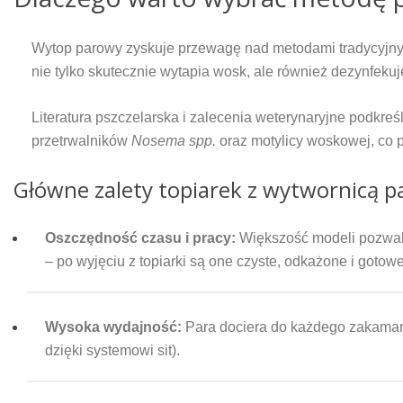
Wytop parowy zyskuje przewagę nad metodami tradycyjnym
nie tylko skutecznie wytapia wosk, ale również dezynfekuje
Literatura pszczelarska i zalecenia weterynaryjne podkr
przetrwalników
Nosema spp.
oraz motylicy woskowej, co 
Główne zalety topiarek z wytwornicą p
Oszczędność czasu i pracy:
Większość modeli pozwa
– po wyjęciu z topiarki są one czyste, odkażone i got
Wysoka wydajność:
Para dociera do każdego zakamark
dzięki systemowi sit).