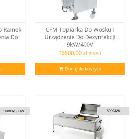
o Ramek
CFM Topiarka Do Wosku I
enia Do
Urządzenie Do Dezynfekcji
9kW/400V
16500,00 zł
z VAT
a
Dodaj do koszyka
CUSTOM DELIVERY
USTOM DELIVERY
5000328
5000326_DW