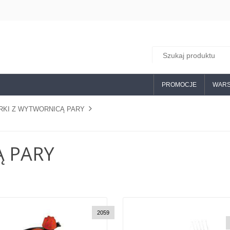
PROMOCJE
WARS
RKI Z WYTWORNICĄ PARY
Ą PARY
C
2059