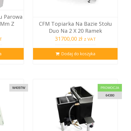
u Parowa
0 Mm Z
CFM Topiarka Na Bazie Stołu
Duo Na 2 X 20 Ramek
31700,00 zł
T
z VAT
a
Dodaj do koszyka
W4097W
PROMOCJA
64380