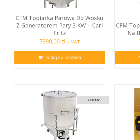
CFM Topiarka Parowa Do Wosku
Z Generatorem Pary 3 KW – Carl
CFM Top
Fritz
Na B
7990,00 zł
z VAT
Dodaj do koszyka
CUSTOM DELIVERY
5000332