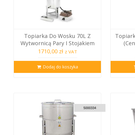
Topiarka Do Wosku 70L Z
Topiar
Wytwornicą Pary I Stojakiem
(Cen
1710,00 zł
z VAT
Dodaj do koszyka
CUSTOM DELIVERY
5000334