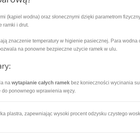
i (kąpiel wodna) oraz słonecznymi dzięki parametrom fizyczn
 ramki i drut.
eślają znaczenie temperatury w higienie pasiecznej. Para wodn
pozwala na ponowne bezpieczne użycie ramek w ulu.
ary:
la na
wytapianie całych ramek
bez konieczności wycinania su
owe do ponownego wprawienia węzy.
a plastra, zapewniając wysoki procent odzysku czystego wosk