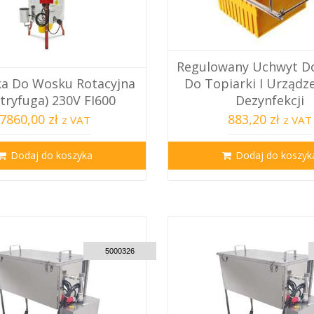
Regulowany Uchwyt D
ka Do Wosku Rotacyjna
Do Topiarki I Urządz
tryfuga) 230V FI600
Dezynfekcji
7860,00 zł
883,20 zł
z VAT
z VAT
Dodaj do koszyka
Dodaj do koszyk
CUSTOM DELIVERY
C
5000326