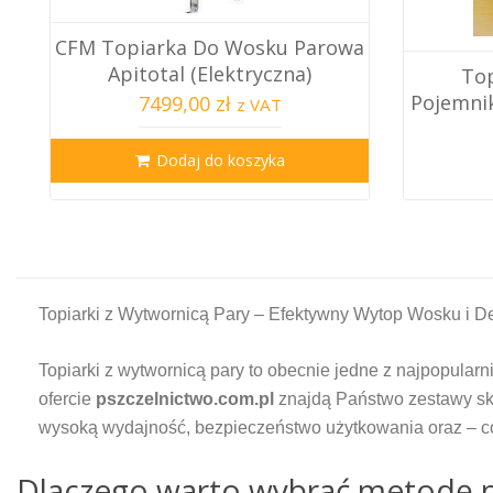
CFM Topiarka Do Wosku Parowa
Apitotal (Elektryczna)
Top
Pojemni
7499,00 zł
z VAT
Dodaj do koszyka
Topiarki z Wytwornicą Pary – Efektywny Wytop Wosku i 
Topiarki z wytwornicą pary to obecnie jedne z najpopula
ofercie
pszczelnictwo.com.pl
znajdą Państwo zestawy skł
wysoką wydajność, bezpieczeństwo użytkowania oraz – co
Dlaczego warto wybrać metodę 