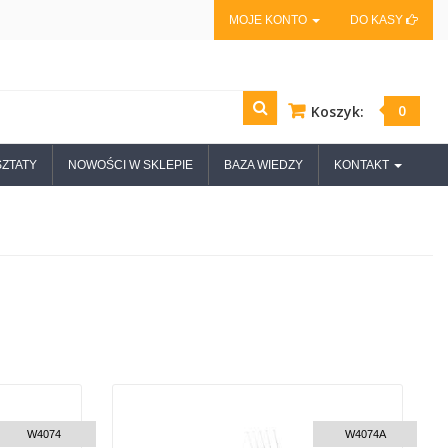
MOJE KONTO
DO KASY
0
Koszyk:
ZTATY
NOWOŚCI W SKLEPIE
BAZA WIEDZY
KONTAKT
USTOM DELIVERY
CUSTOM DELIVERY
W4074
W4074A