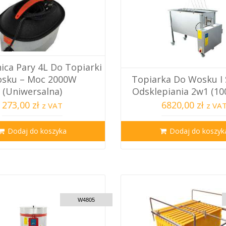
ca Pary 4L Do Topiarki
sku – Moc 2000W
Topiarka Do Wosku I 
(Uniwersalna)
Odsklepiania 2w1 (1
273,00 zł
6820,00 zł
z VAT
z VA
Dodaj do koszyka
Dodaj do koszyk
C
CUSTOM DELIVERY
W4805