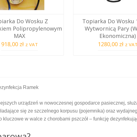
iarka Do Wosku Z
Topiarka Do Wosku 
kiem Polipropylenowym
Wytwornicą Pary (W
MAX
Ekonomiczna)
918,00 zł
1280,00 zł
z VAT
z VA
Dezynfekcja Ramek
rniejszych urządzeń w nowoczesnej gospodarce pasiecznej, słu
adające się ze szczelnego korpusu (pojemnika) oraz wydajnego 
 kluczowe w walce z chorobami pszczół – funkcję dezynfekują
parową?