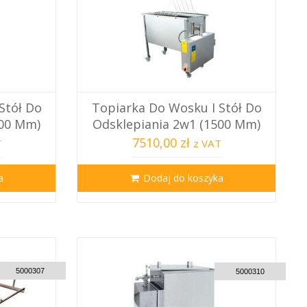
Stół Do
Topiarka Do Wosku I Stół Do
000 Mm)
Odsklepiania 2w1 (1500 Mm)
7510,00 zł
T
z VAT
a
Dodaj do koszyka
USTOM DELIVERY
CUSTOM DELIVERY
5000307
5000310