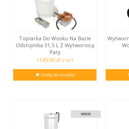
Topiarka Do Wosku Na Bazie
Wytworni
Odstojnika 31,5 L Z Wytwornicą
Wo
Pary
1145,00 zł
z VAT
Dodaj do koszyka
CUSTOM DELIVERY
W5030