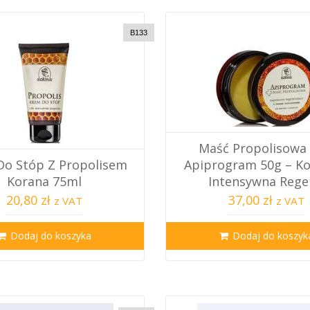
B133
Maść Propolisowa
Do Stóp Z Propolisem
Apiprogram 50g – Ko
Korana 75ml
Intensywna Regen
20,80 zł
37,00 zł
z VAT
z VAT
Dodaj do koszyka
Dodaj do koszyk