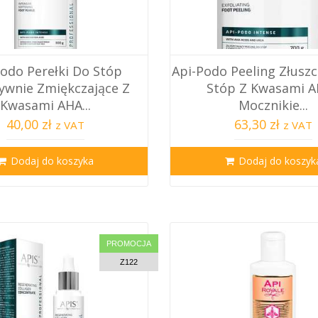
Podo Perełki Do Stóp
Api-Podo Peeling Złuszc
ywnie Zmiękczające Z
Stóp Z Kwasami A
Kwasami AHA...
Mocznikie...
40,00 zł
63,30 zł
z VAT
z VAT
Dodaj do koszyka
Dodaj do koszyk
PROMOCJA
Z122