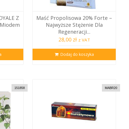
ROYALE Z
Maść Propolisowa 20% Forte –
I Miodem
Najwyższe Stężenie Dla
Regeneracji...
28,00 zł
z VAT
a
Dodaj do koszyka
151858
MABR20