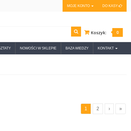
MOJE KONTO
DO KASY
0
Koszyk:
ZTATY
NOWOŚCI W SKLEPIE
BAZA WIEDZY
KONTAKT
1
2
›
»