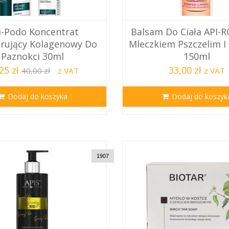
i-Podo Koncentrat
Balsam Do Ciała API-
rujący Kolagenowy Do
Mleczkiem Pszczelim 
Paznokci 30ml
150ml
25 zł
33,00 zł
40,00 zł
z VAT
z VAT
Dodaj do koszyka
Dodaj do koszyk
1907