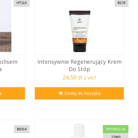
HT113
B178
olisem
Intensywnie Regenerujący Krem
a
Do Stóp
24,50 zł
z VAT
a
Dodaj do koszyka
B0314
PROMOCJA
77983