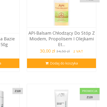
API-Balsam Chłodzący Do Stóp Z
a Bazie
Miodem, Propolisem I Olejkami
 50g
Et...
30,00 zł
34,50 zł
z VAT
a
Dodaj do koszyka
Z118
PROMOCJA
Z120