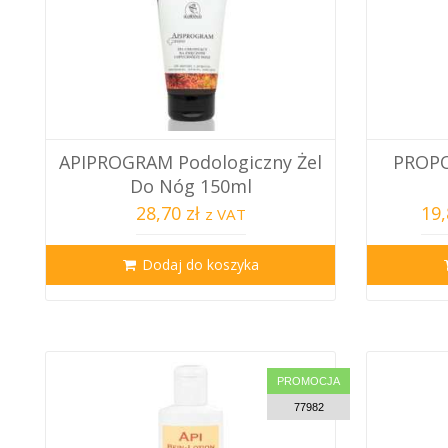
APIPROGRAM Podologiczny Żel
PROPO
Do Nóg 150ml
28,70 zł
19,
z VAT
Dodaj do koszyka
PROMOCJA
77982