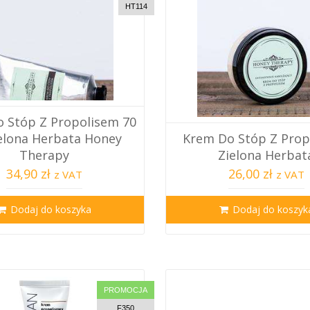
HT114
 Stóp Z Propolisem 70
elona Herbata Honey
Krem Do Stóp Z Prop
Therapy
Zielona Herbat
34,90 zł
26,00 zł
z VAT
z VAT
Dodaj do koszyka
Dodaj do koszyk
PROMOCJA
F350