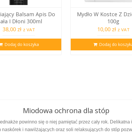
iający Balsam Apis Do
Mydło W Kostce Z Dz
iała I Dłoni 300ml
100g
38,00 zł
10,00 zł
z VAT
z VAT
Dodaj do koszyka
Dodaj do koszyk
Miodowa ochrona dla stóp
ednakże powinno się o niej pamiętać przez cały rok. Delikatna 
skórek i nawilżających oraz soli relaksujących do stóp pozw