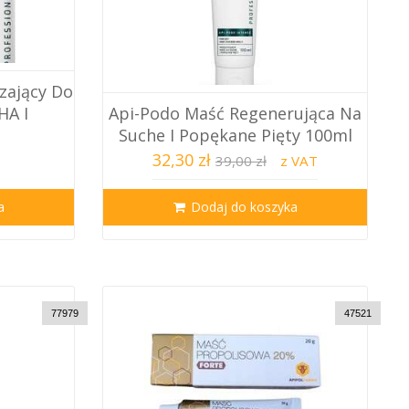
zający Do
HA I
Api-Podo Maść Regenerująca Na
Suche I Popękane Pięty 100ml
32,30 zł
39,00 zł
z VAT
a
Dodaj do koszyka
77979
47521