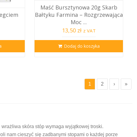
Maść Bursztynowa 20g Skarb
iegciem
Bałtyku Farmina – Rozgrzewająca
Moc ...
13,50 zł
z VAT
a
Dodaj do koszyka
1
2
›
»
i wrażliwa skóra stóp wymaga wyjątkowej troski.
oli nam cieszyć się zadbanymi stopami o każdej porze