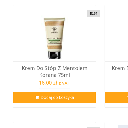
B174
Krem Do Stóp Z Mentolem
Krem 
Korana 75ml
16,00 zł
z VAT
Dodaj do koszyka