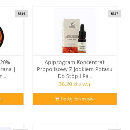
B314
B317
 20%
Apiprogram Koncentrat
rana |
Propolisowy Z Jodkiem Potasu
...
Do Stóp I Pa...
36,20 zł
z VAT
a
Dodaj do koszyka