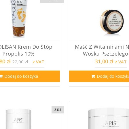
LISAN Krem Do Stóp
Maść Z Witaminami N
Propolis 10%
Wosku Pszczelego
80 zł
31,00 zł
22,00 zł
z VAT
z VAT
Dodaj do koszyka
Dodaj do koszyk
Z117