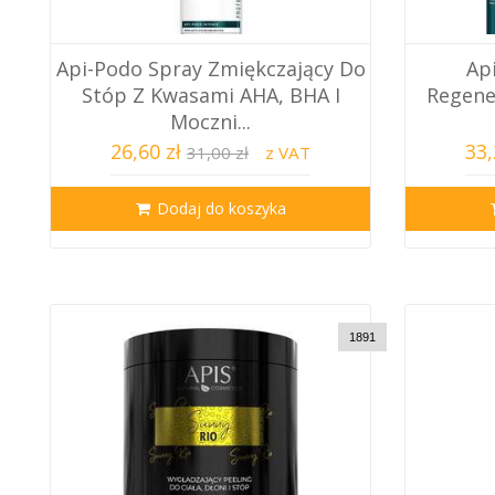
Api-Podo Spray Zmiękczający Do
Ap
Stóp Z Kwasami AHA, BHA I
Regene
Moczni...
26,60 zł
33,
31,00 zł
z VAT
Dodaj do koszyka
1891