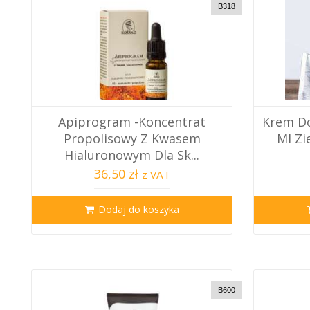
B318
Apiprogram -koncentrat
Krem Do
Propolisowy Z Kwasem
Ml Zi
Hialuronowym Dla Sk...
36,50 zł
z VAT
Dodaj do koszyka
B600