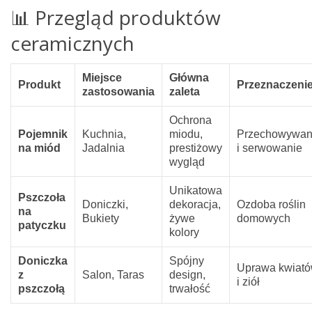
📊 Przegląd produktów
ceramicznych
Miejsce
Główna
Produkt
Przeznaczeni
zastosowania
zaleta
Ochrona
Pojemnik
Kuchnia,
miodu,
Przechowywan
na miód
Jadalnia
prestiżowy
i serwowanie
wygląd
Unikatowa
Pszczoła
Doniczki,
dekoracja,
Ozdoba roślin
na
Bukiety
żywe
domowych
patyczku
kolory
Doniczka
Spójny
Uprawa kwiat
z
Salon, Taras
design,
i ziół
pszczołą
trwałość