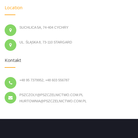
Location
SUCHLICA 5A, 74-404 CYCHRY
UL. ŚLĄSKA 8, 73-110 STARGARD
Kontakt
+48 95 7379952, +48 603 556787
PSZCZOLY@PSZCZELNICTWO.COM.PL
HURTOWNIA@PSZCZELNICTWO.COM.PL