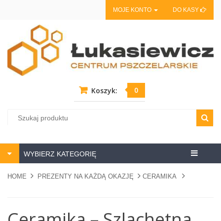
MOJE KONTO
DO KASY
0
Koszyk:
Centrum
WYBIERZ KATEGORIĘ
pszczela
HOME
PREZENTY NA KAŻDĄ OKAZJĘ
CERAMIKA
Ceramika – Szlachetna