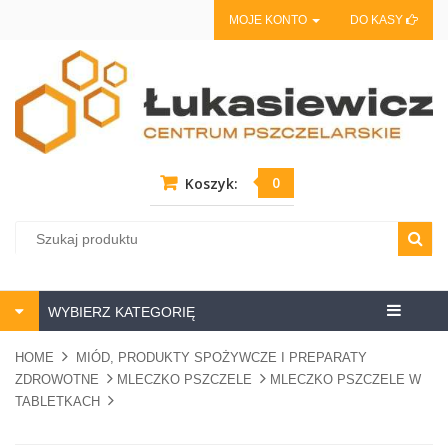
MOJE KONTO
DO KASY
0
Koszyk:
Centrum
WYBIERZ KATEGORIĘ
pszczela
HOME
MIÓD, PRODUKTY SPOŻYWCZE I PREPARATY
ZDROWOTNE
MLECZKO PSZCZELE
MLECZKO PSZCZELE W
TABLETKACH