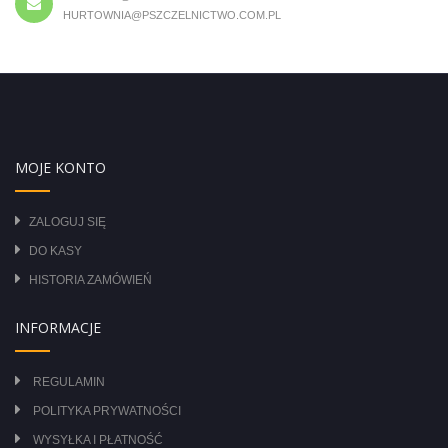
HURTOWNIA@PSZCZELNICTWO.COM.PL
MOJE KONTO
ZALOGUJ SIĘ
DO KASY
HISTORIA ZAMÓWIEŃ
INFORMACJE
REGULAMIN
POLITYKA PRYWATNOŚCI
WYSYŁKA I PŁATNOŚĆ