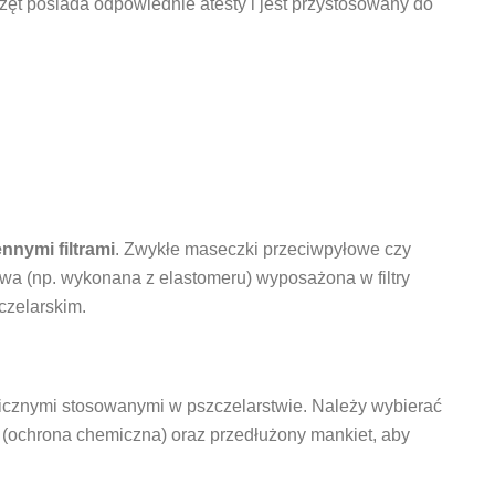
zęt posiada odpowiednie atesty i jest przystosowany do
nymi filtrami
. Zwykłe maseczki przeciwpyłowe czy
wa (np. wykonana z elastomeru) wyposażona w filtry
czelarskim.
icznymi stosowanymi w pszczelarstwie. Należy wybierać
 (ochrona chemiczna) oraz przedłużony mankiet, aby