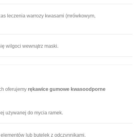
zas leczenia warrozy kwasami (mrówkowym,
ę wilgoci wewnątrz maski.
ych oferujemy
rękawice gumowe kwasoodporne
nej używanej do mycia ramek.
 elementów lub butelek z odczynnikami.