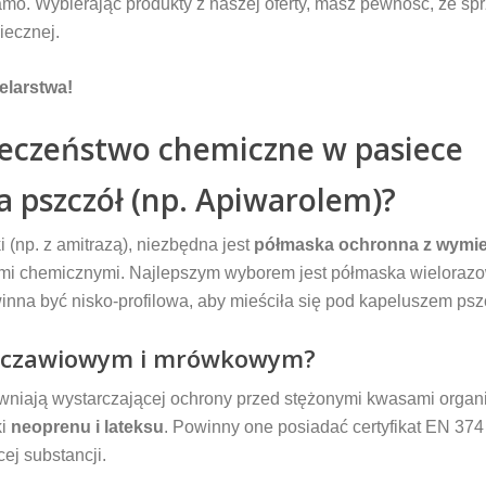
amo. Wybierając produkty z naszej oferty, masz pewność, że spr
iecznej.
elarstwa!
ieczeństwo chemiczne w pasiece
 pszczół (np. Apiwarolem)?
 (np. z amitrazą), niezbędna jest
półmaska ochronna z wymien
ami chemicznymi. Najlepszym wyborem jest półmaska wielorazo
nna być nisko-profilowa, aby mieściła się pod kapeluszem psz
 szczawiowym i mrówkowym?
ewniają wystarczającej ochrony przed stężonymi kwasami organ
ki
neoprenu i lateksu
. Powinny one posiadać certyfikat EN 374
ej substancji.