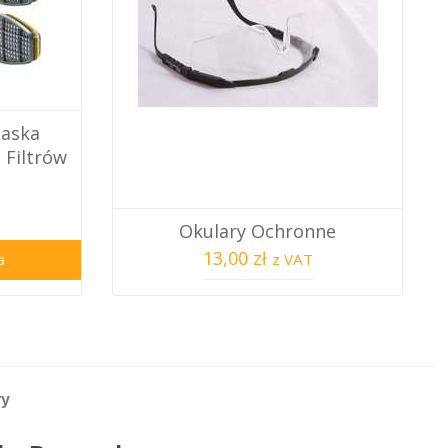
maska
Filtrów
Okulary Ochronne
13,00 zł
z VAT
a
ry