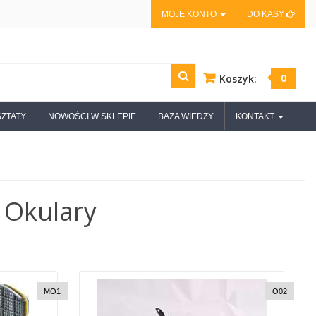
MOJE KONTO
DO KASY
0
Koszyk:
ZTATY
NOWOŚCI W SKLEPIE
BAZA WIEDZY
KONTAKT
 Okulary
MO1
O02