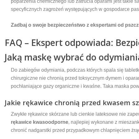
poparzenia chemicznego lub zatrucia oparami jest takie s
specyficznych zagrożeń występujących w gospodarce pas
Zadbaj o swoje bezpieczeństwo z ekspertami od pszcz
FAQ – Ekspert odpowiada: Bezp
Jaką maskę wybrać do odymiania
Do zabiegów odymiania, podczas których spala się tabletki
chirurgiczne nie chronią przed toksycznym dymem i opar
pochłaniające gazy organiczne i kwaśne. Taka maska powi
Jakie rękawice chronią przed kwasem
Zwykłe rękawice skórzane lub cienkie lateksowe nie zap
rękawice kwasoodporne
, najlepiej wykonane z mieszan
chronić nadgarstki przed przypadkowym chlapnięciem żrąc