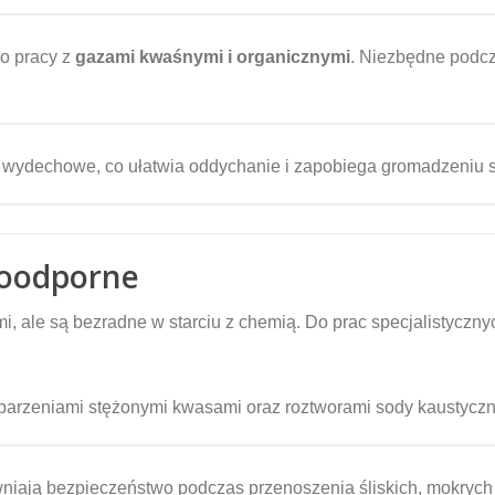
o pracy z
gazami kwaśnymi i organicznymi
. Niezbędne podc
ydechowe, co ułatwia oddychanie i zapobiega gromadzeniu si
soodporne
, ale są bezradne w starciu z chemią. Do prac specjalistyczn
parzeniami stężonymi kwasami oraz roztworami sody kaustycz
wniają bezpieczeństwo podczas przenoszenia śliskich, mokrych