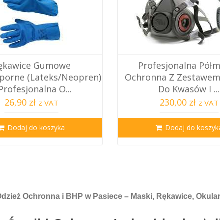
ękawice Gumowe
Profesjonalna Pół
orne (Lateks/Neopren)
Ochronna Z Zestawem 
Profesjonalna O...
Do Kwasów I ...
26,90 zł
230,00 zł
z VAT
z VAT
Dodaj do koszyka
Dodaj do koszyk
dzież Ochronna i BHP w Pasiece – Maski, Rękawice, Okula