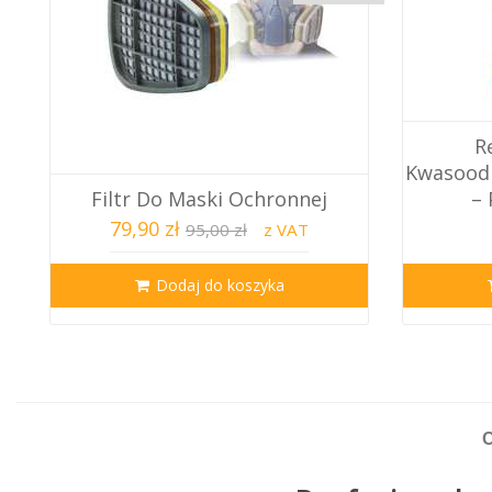
R
Kwasoodp
Filtr Do Maski Ochronnej
– 
79,90 zł
95,00 zł
z VAT
Dodaj do koszyka
O