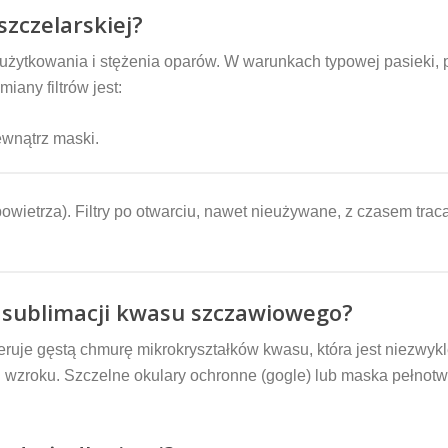
szczelarskiej?
 użytkowania i stężenia oparów. W warunkach typowej pasieki, p
any filtrów jest:
wnątrz maski.
wietrza). Filtry po otwarciu, nawet nieużywane, z czasem trac
 sublimacji kwasu szczawiowego?
je gęstą chmurę mikrokryształków kwasu, która jest niezwykl
wzroku. Szczelne okulary ochronne (gogle) lub maska pełno