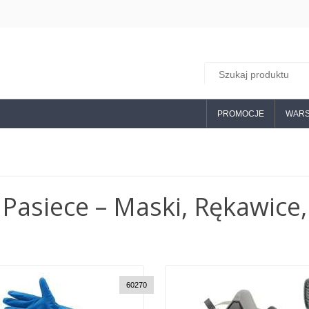
PROMOCJE
WARS
Pasiece – Maski, Rękawice,
60270