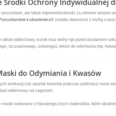
e Środki Ochrony Indywidualnej dl
i pszczołami, ale także odpowiedzialność za zdrowie własne po
szczelarskie Łukasiewicz®
została stworzona z myślą o pszc
e układ oddechowy, wzrok oraz skórę rąk przed działaniem sz
o, szczawiowego, octowego), leków do odymiania (np. Apiwar
aski do Odymiania i Kwasów
cych amitrazę) lub oparów kwasów podczas sublimacji może p
układ oddechowy od zagrożeń:
 maski wykonane z hipoalergicznych materiałów, które idealnie