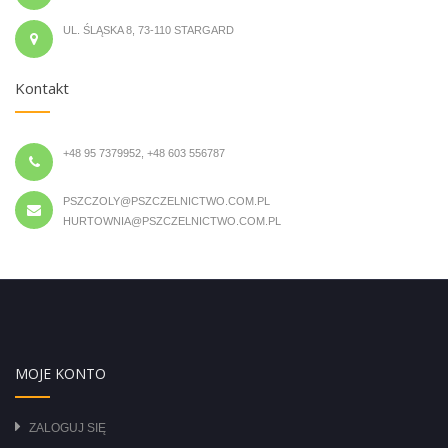
UL. ŚLĄSKA 8, 73-110 STARGARD
Kontakt
+48 95 7379952, +48 603 556787
PSZCZOLY@PSZCZELNICTWO.COM.PL
HURTOWNIA@PSZCZELNICTWO.COM.PL
MOJE KONTO
ZALOGUJ SIĘ