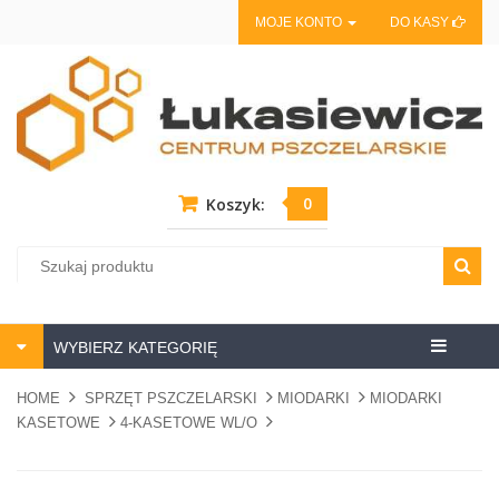
MOJE KONTO
DO KASY
0
Koszyk:
Centrum
WYBIERZ KATEGORIĘ
pszczela
HOME
SPRZĘT PSZCZELARSKI
MIODARKI
MIODARKI
KASETOWE
4-KASETOWE WL/O