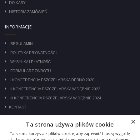
DO KASY
HISTORIA ZAMÓWIEŃ
INFORMACJE
REGULAMIN
POLITYKA PRYWATNOŚCI
WYSYŁKA I PŁATNOŚĆ
FORMULARZ ZWROTU
I KONFERENCJA PSZCZELARSKA DĘBNO 2020
II KONFERENCJA PSZCZELARSKA W DĘBNIE 2022
III KONFERENCJA PSZCZELARSKA W DĘBNIE 2024
KONTAKT
NEWSLETTER
×
Ta strona używa plików cookie
ODWIEDŹ NAS NA:
Ta strona korzysta z plików cookie, aby zapewnić lepszą wygodę
użytkowania. Korzystając z tej strony, wyrażasz zgodę na używanie