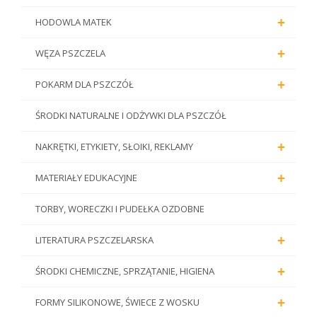
+
HODOWLA MATEK
+
WĘZA PSZCZELA
+
POKARM DLA PSZCZÓŁ
ŚRODKI NATURALNE I ODŻYWKI DLA PSZCZÓŁ
+
NAKRĘTKI, ETYKIETY, SŁOIKI, REKLAMY
+
MATERIAŁY EDUKACYJNE
TORBY, WORECZKI I PUDEŁKA OZDOBNE
+
LITERATURA PSZCZELARSKA
+
ŚRODKI CHEMICZNE, SPRZĄTANIE, HIGIENA
+
FORMY SILIKONOWE, ŚWIECE Z WOSKU