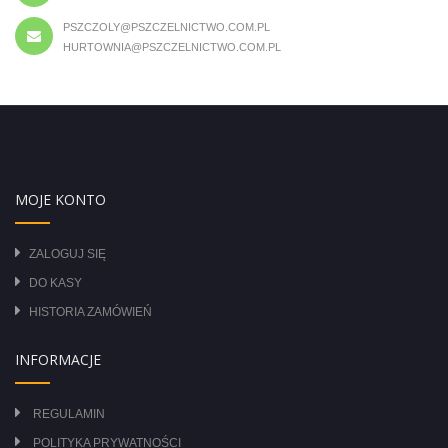
PSZCZOLY@PSZCZELNICTWO.COM.PL
HURTOWNIA@PSZCZELNICTWO.COM.PL
MOJE KONTO
ZALOGUJ SIĘ
DO KASY
HISTORIA ZAMÓWIEŃ
INFORMACJE
REGULAMIN
POLITYKA PRYWATNOŚCI