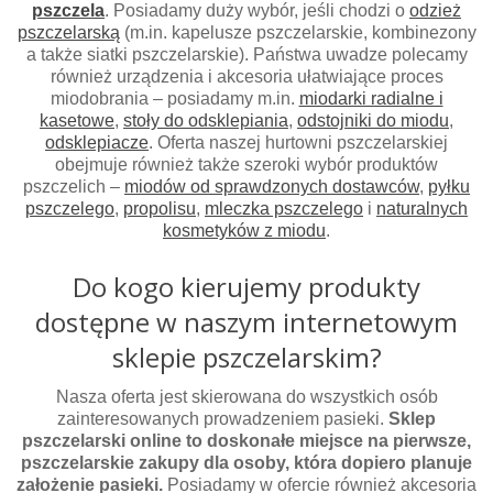
pszczela
. Posiadamy duży wybór, jeśli chodzi o
odzież
pszczelarską
(m.in. kapelusze pszczelarskie, kombinezony
a także siatki pszczelarskie). Państwa uwadze polecamy
również urządzenia i akcesoria ułatwiające proces
miodobrania – posiadamy m.in.
miodarki radialne i
kasetowe
,
stoły do odsklepiania
,
odstojniki do miodu
,
odsklepiacze
. Oferta naszej hurtowni pszczelarskiej
obejmuje również także szeroki wybór produktów
pszczelich –
miodów od sprawdzonych dostawców
,
pyłku
pszczelego
,
propolisu
,
mleczka pszczelego
i
naturalnych
kosmetyków z miodu
.
Do kogo kierujemy produkty
dostępne w naszym internetowym
sklepie pszczelarskim?
Nasza oferta jest skierowana do wszystkich osób
zainteresowanych prowadzeniem pasieki.
Sklep
pszczelarski online to doskonałe miejsce na pierwsze,
pszczelarskie zakupy dla osoby, która dopiero planuje
założenie pasieki.
Posiadamy w ofercie również akcesoria