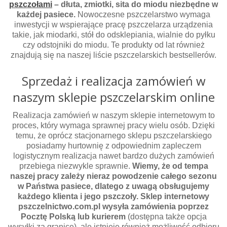
pszczołami
– dłuta, zmiotki, sita do miodu niezbędne w
każdej pasiece.
Nowoczesne pszczelarstwo wymaga
inwestycji w wspierające pracę pszczelarza urządzenia
takie, jak miodarki, stół do odsklepiania, wialnie do pyłku
czy odstojniki do miodu. Te produkty od lat również
znajdują się na naszej liście pszczelarskich bestsellerów.
Sprzedaż i realizacja zamówień w
naszym sklepie pszczelarskim online
Realizacja zamówień w naszym sklepie internetowym to
proces, który wymaga sprawnej pracy wielu osób. Dzięki
temu, że oprócz stacjonarnego sklepu pszczelarskiego
posiadamy hurtownię z odpowiednim zapleczem
logistycznym realizacja nawet bardzo dużych zamówień
przebiega niezwykle sprawnie.
Wiemy, że od tempa
naszej pracy zależy nieraz powodzenie całego sezonu
w Państwa pasiece, dlatego z uwagą obsługujemy
każdego klienta i jego pszczoły. Sklep internetowy
pszczelnictwo.com.pl wysyła zamówienia poprzez
Pocztę Polską lub kurierem
(dostępna także opcja
wysyłki za granicę), ale istnieje również możliwość odbioru