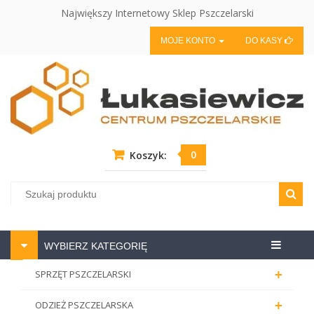
Największy Internetowy Sklep Pszczelarski
MOJE KONTO
DO KASY
0
Koszyk:
Centrum
WYBIERZ KATEGORIĘ
pszczela
+
SPRZĘT PSZCZELARSKI
+
ODZIEŻ PSZCZELARSKA