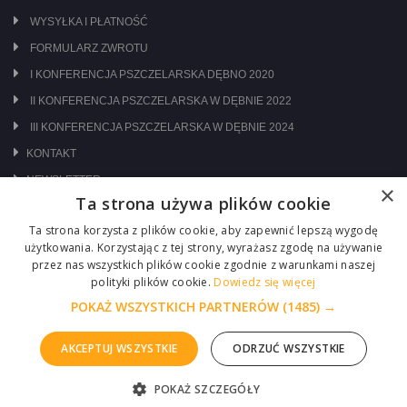
WYSYŁKA I PŁATNOŚĆ
FORMULARZ ZWROTU
I KONFERENCJA PSZCZELARSKA DĘBNO 2020
II KONFERENCJA PSZCZELARSKA W DĘBNIE 2022
III KONFERENCJA PSZCZELARSKA W DĘBNIE 2024
KONTAKT
NEWSLETTER
×
Ta strona używa plików cookie
ODWIEDŹ NAS NA:
Ta strona korzysta z plików cookie, aby zapewnić lepszą wygodę
użytkowania. Korzystając z tej strony, wyrażasz zgodę na używanie
przez nas wszystkich plików cookie zgodnie z warunkami naszej
polityki plików cookie.
Dowiedz się więcej
POKAŻ WSZYSTKICH PARTNERÓW
(1485) →
AKCEPTUJ WSZYSTKIE
ODRZUĆ WSZYSTKIE
Copyright © 2026 Centrum Pszczelarskie Łukasiewicz
POKAŻ SZCZEGÓŁY
ZGŁOŚ PROBLEM
Realizacja :
ITM-SYSTEM