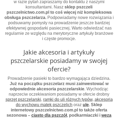
w razie pytań zapraszamy do kontaktu z naszymi
konsultantami. Nasz
sklep pszczeli
pszczelnictwo.com.pl to coś więcej niż kompleksowa
obsługa pszczelarza.
Podpowiadamy nowe rozwiązania i
podsuwamy pomysły na prowadzenie jeszcze bardziej
efektywnej gospodarki pasiecznej. Warto odwiedzać nas
regularnie ze względu na merytoryczne artykuły branżowe
i częste promocje.
Jakie akcesoria i artykuły
pszczelarskie posiadamy w swojej
ofercie?
Prowadzenie pasieki to bardzo wymagająca dziedzina.
Już na początku pszczelarz musi zainwestować w
odpowiednie akcesoria pszczelarskie
. Wychodząc
naprzeciw oczekiwaniom posiadamy w ofercie drobny
sprzęt pszczelarski
,
ramki do uli różnych typów,
akcesoria
do wychowu matek pszczelich
oraz
ule
. Sklep
internetowy pszczelnictwo.com.pl to także oferta
sezonowa –
ciasto dla pszczół
, podkarmiaczki i
węza