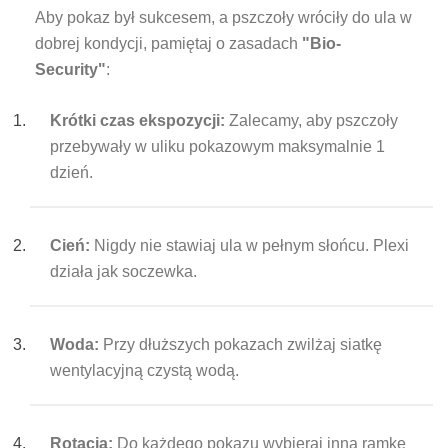
Aby pokaz był sukcesem, a pszczoły wróciły do ula w
dobrej kondycji, pamiętaj o zasadach
"Bio-
Security"
:
Krótki czas ekspozycji:
Zalecamy, aby pszczoły
przebywały w uliku pokazowym maksymalnie 1
dzień.
Cień:
Nigdy nie stawiaj ula w pełnym słońcu. Plexi
działa jak soczewka.
Woda:
Przy dłuższych pokazach zwilżaj siatkę
wentylacyjną czystą wodą.
Rotacja:
Do każdego pokazu wybieraj inną ramkę