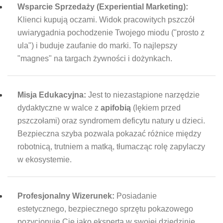
Wsparcie Sprzedaży (Experiential Marketing):
Klienci kupują oczami. Widok pracowitych pszczół
uwiarygadnia pochodzenie Twojego miodu ("prosto z
ula") i buduje zaufanie do marki. To najlepszy
"magnes" na targach żywności i dożynkach.
Misja Edukacyjna:
Jest to niezastąpione narzędzie
dydaktyczne w walce z
apifobią
(lękiem przed
pszczołami) oraz syndromem deficytu natury u dzieci.
Bezpieczna szyba pozwala pokazać różnice między
robotnicą, trutniem a matką, tłumacząc rolę zapylaczy
w ekosystemie.
Profesjonalny Wizerunek:
Posiadanie
estetycznego, bezpiecznego sprzętu pokazowego
pozycjonuje Cię jako eksperta w swojej dziedzinie.