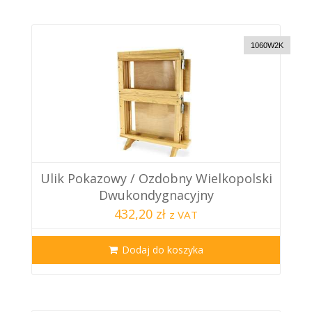
1060W2K
Ulik Pokazowy / Ozdobny Wielkopolski
Dwukondygnacyjny
432,20 zł
z VAT
Dodaj do koszyka