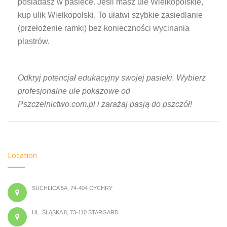
posiadasz w pasiece. Jeśli masz ule Wielkopolskie,
kup ulik Wielkopolski. To ułatwi szybkie zasiedlanie
(przełożenie ramki) bez konieczności wycinania
plastrów.
Odkryj potencjał edukacyjny swojej pasieki. Wybierz
profesjonalne ule pokazowe od
Pszczelnictwo.com.pl i zarażaj pasją do pszczół!
Location
SUCHLICA 5A, 74-404 CYCHRY
UL. ŚLĄSKA 8, 73-110 STARGARD