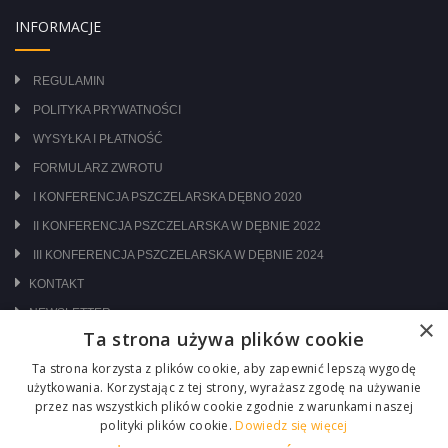
INFORMACJE
REGULAMIN
POLITYKA PRYWATNOŚCI
WYSYŁKA I PŁATNOŚĆ
FORMULARZ ZWROTU
I KONFERENCJA PSZCZELARSKA DĘBNO 2020
II KONFERENCJA PSZCZELARSKA W DĘBNIE 2022
III KONFERENCJA PSZCZELARSKA W DĘBNIE 2024
KONTAKT
NEWSLETTER
×
Ta strona używa plików cookie
ODWIEDŹ NAS NA:
Ta strona korzysta z plików cookie, aby zapewnić lepszą wygodę
użytkowania. Korzystając z tej strony, wyrażasz zgodę na używanie
przez nas wszystkich plików cookie zgodnie z warunkami naszej
polityki plików cookie.
Dowiedz się więcej