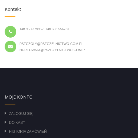
Kontakt
+48 95 7379952, +48 603 556787
PSZCZOLY@PSZCZELNICTWO.COM.PL
HURTOWNIA@PSZCZELNICTWO.COM.PL
MOJE KONTO
ZALOGUJ SIĘ
DO KASY
HISTORIA ZAMÓWIEŃ