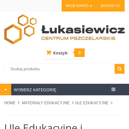
MOJE KONTO
DO KASY
0
Koszyk:
Centrum
WYBIERZ KATEGORIĘ
pszczela
HOME
MATERIAŁY EDUKACYJNE
ULE EDUKACYJNE
Ule Edukacyjne i