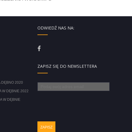
ODWIEDŹ NAS NA:
ZAPISZ SIĘ DO NEWSLETTERA
 DĘBNO 2020
 W DĘBNIE 2022
A W DĘBNIE