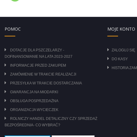
POMOC
MOJE KONTO
DOTACJE DLA PSZCZELARZY -
ZALOGUJ SIĘ
DOFINANSOWANIE NA LATA 2023-2027
DO KASY
INFORMACJE PRZED ZAKUPEM
HISTORIA ZA
ZAMÓWIENIE W TRAKCIE REALIZACJI
PRZESYŁKA W TRAKCIE DOSTARCZANIA
GWARANCJA NA MIODARKI
OBSŁUGA POSPRZEDAŻNA
ORGANIZACJA WYCIECZEK
ROLNICZY HANDEL DETALICZNY CZY SPRZEDAŻ
BEZPOŚREDNIA- CO WYBRAĆ?