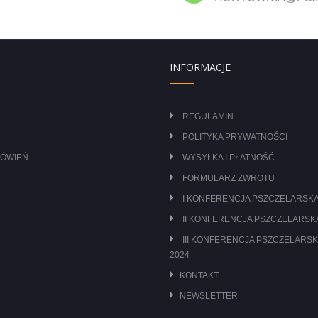
INFORMACJE
REGULAMIN
POLITYKA PRYWATNOŚCI
MÓWIEŃ
WYSYŁKA I PŁATNOŚĆ
FORMULARZ ZWROTU
I KONFERENCJA PSZCZELARSKA
II KONFERENCJA PSZCZELARSKA
III KONFERENCJA PSZCZELARSK
2024
KONTAKT
NEWSLETTER