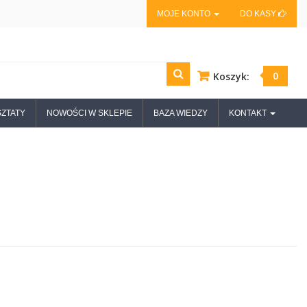
MOJE KONTO
DO KASY
0
Koszyk:
ZTATY
NOWOŚCI W SKLEPIE
BAZA WIEDZY
KONTAKT