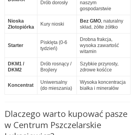
Drób dorosły
naszym
gospodarstwie
Nioska
Bez GMO
, naturalny
Kury nioski
Złotopiórka
skład, żółte żółtko
Drobna frakcja,
Pisklęta (0-6
Starter
wysoka zawartość
tydzień)
witamin
DKM1 /
Drób rosnący /
Szybkie przyrosty,
DKM2
Brojlery
zdrowe kośćce
Uniwersalny
Wysoka koncentracja
Koncentrat
(do mieszania)
białka i minerałów
Dlaczego warto kupować pasze
w Centrum Pszczelarskie