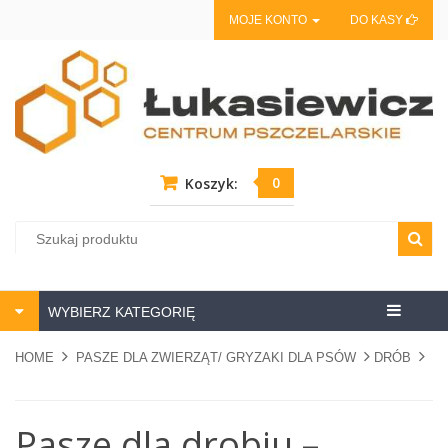
MOJE KONTO
DO KASY
0
Koszyk:
Centrum
WYBIERZ KATEGORIĘ
pszczela
HOME
PASZE DLA ZWIERZĄT/ GRYZAKI DLA PSÓW
DRÓB
Pasze dla drobiu –