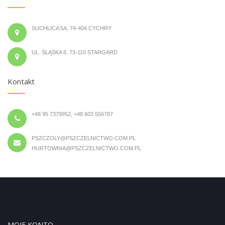
SUCHLICA 5A, 74-404 CYCHRY
UL. ŚLĄSKA 8, 73-110 STARGARD
Kontakt
+48 95 7379952, +48 603 556787
PSZCZOLY@PSZCZELNICTWO.COM.PL
HURTOWNIA@PSZCZELNICTWO.COM.PL
MOJE KONTO