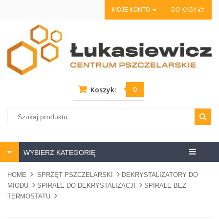
MOJE KONTO
DO KASY
0
Koszyk:
Centrum
WYBIERZ KATEGORIĘ
pszczela
HOME
SPRZĘT PSZCZELARSKI
DEKRYSTALIZATORY DO
MIODU
SPIRALE DO DEKRYSTALIZACJI
SPIRALE BEZ
TERMOSTATU