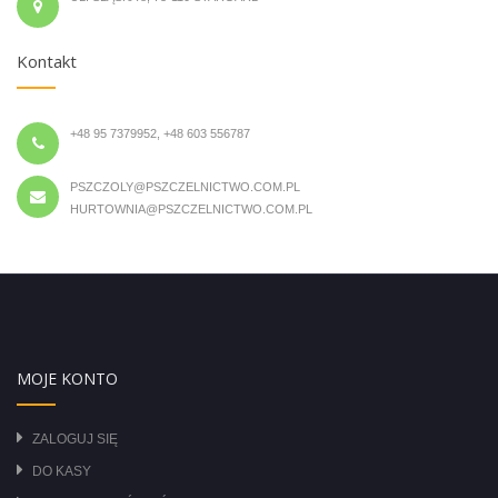
Kontakt
+48 95 7379952, +48 603 556787
PSZCZOLY@PSZCZELNICTWO.COM.PL
HURTOWNIA@PSZCZELNICTWO.COM.PL
MOJE KONTO
ZALOGUJ SIĘ
DO KASY