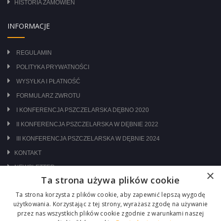
HISTORIA ZAMÓWIEŃ
INFORMACJE
REGULAMIN
POLITYKA PRYWATNOŚCI
WYSYŁKA I PŁATNOŚĆ
FORMULARZ ZWROTU
I KONFERENCJA PSZCZELARSKA DĘBNO 2020
II KONFERENCJA PSZCZELARSKA W DĘBNIE 2022
III KONFERENCJA PSZCZELARSKA W DĘBNIE 2024
KONTAKT
NEWSLETTER
×
Ta strona używa plików cookie
ODWIEDŹ NAS NA:
Ta strona korzysta z plików cookie, aby zapewnić lepszą wygodę
użytkowania. Korzystając z tej strony, wyrażasz zgodę na używanie
przez nas wszystkich plików cookie zgodnie z warunkami naszej