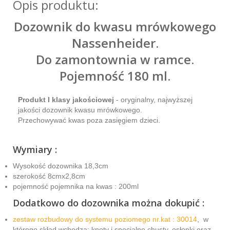
Opis produktu:
Dozownik do kwasu mrówkowego
Nassenheider.
Do zamontownia w ramce.
Pojemność 180 ml.
Produkt I klasy jakościowej
- oryginalny, najwyższej
jakości dozownik kwasu mrówkowego.
Przechowywać kwas poza zasięgiem dzieci.
Wymiary :
Wysokość dozownika 18,3cm
szerokość 8cmx2,8cm
pojemność pojemnika na kwas : 200ml
Dodatkowo do dozownika można dokupić :
zestaw rozbudowy do systemu poziomego nr.kat : 30014
,
w
którego skład wchodzą: knoty i specjalne chusty, osłonki oraz