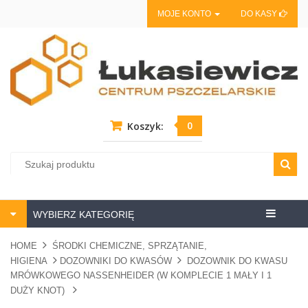
MOJE KONTO
DO KASY
0
Koszyk:
Centrum
WYBIERZ KATEGORIĘ
pszczela
HOME
ŚRODKI CHEMICZNE, SPRZĄTANIE,
HIGIENA
DOZOWNIKI DO KWASÓW
DOZOWNIK DO KWASU
MRÓWKOWEGO NASSENHEIDER (W KOMPLECIE 1 MAŁY I 1
DUŻY KNOT)