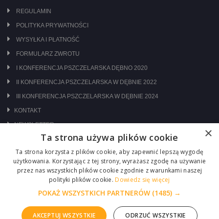
REGULAMIN
POLITYKA PRYWATNOŚCI
WYSYŁKA I PŁATNOŚĆ
FORMULARZ ZWROTU
I KONFERENCJA PSZCZELARSKA DĘBNO 2020
II KONFERENCJA PSZCZELARSKA W DĘBNIE 2022
III KONFERENCJA PSZCZELARSKA W DĘBNIE 2024
KONTAKT
NEWSLETTER
×
Ta strona używa plików cookie
ODWIEDŹ NAS NA:
Ta strona korzysta z plików cookie, aby zapewnić lepszą wygodę
użytkowania. Korzystając z tej strony, wyrażasz zgodę na używanie
przez nas wszystkich plików cookie zgodnie z warunkami naszej
polityki plików cookie.
Dowiedz się więcej
POKAŻ WSZYSTKICH PARTNERÓW
(1485) →
AKCEPTUJ WSZYSTKIE
ODRZUĆ WSZYSTKIE