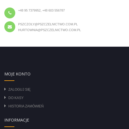
+48 95 7379952, +48 603 556787
PSZCZOLY@PSZCZELNICTWO.COM.PL
HURTOWNIA@PSZCZELNICTWO.COM.PL
MOJE KONTO
ZALOGUJ SIĘ
DO KASY
HISTORIA ZAMÓWIEŃ
INFORMACJE