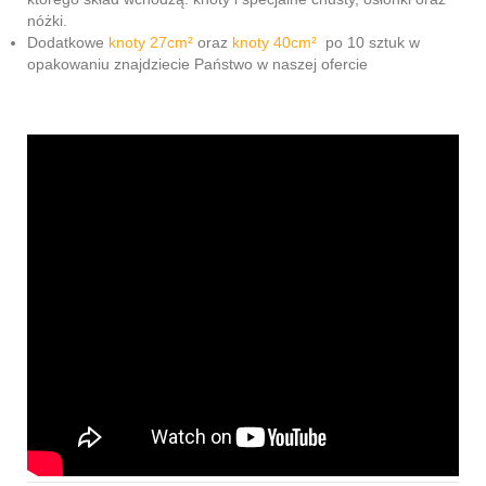
nóżki.
Dodatkowe
knoty 27cm²
oraz
knoty 40cm²
po 10 sztuk w
opakowaniu znajdziecie Państwo w naszej ofercie