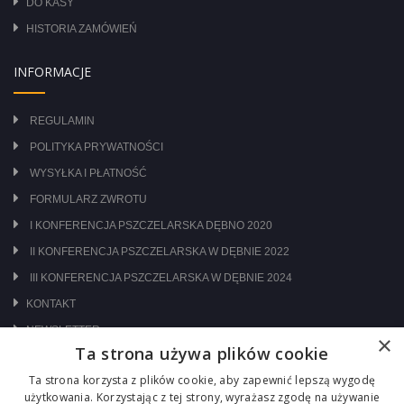
DO KASY
HISTORIA ZAMÓWIEŃ
INFORMACJE
REGULAMIN
POLITYKA PRYWATNOŚCI
WYSYŁKA I PŁATNOŚĆ
FORMULARZ ZWROTU
I KONFERENCJA PSZCZELARSKA DĘBNO 2020
II KONFERENCJA PSZCZELARSKA W DĘBNIE 2022
III KONFERENCJA PSZCZELARSKA W DĘBNIE 2024
KONTAKT
NEWSLETTER
×
Ta strona używa plików cookie
ODWIEDŹ NAS NA:
Ta strona korzysta z plików cookie, aby zapewnić lepszą wygodę
użytkowania. Korzystając z tej strony, wyrażasz zgodę na używanie