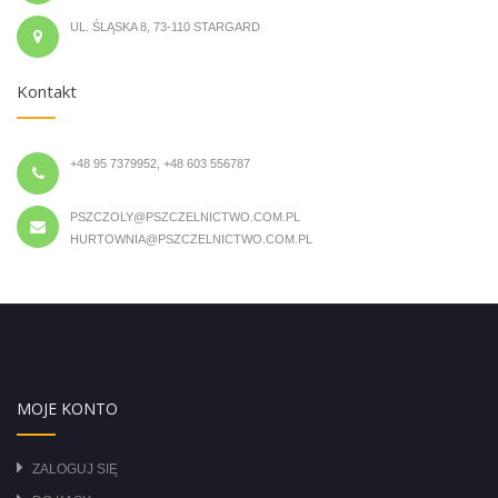
UL. ŚLĄSKA 8, 73-110 STARGARD
Kontakt
+48 95 7379952, +48 603 556787
PSZCZOLY@PSZCZELNICTWO.COM.PL
HURTOWNIA@PSZCZELNICTWO.COM.PL
MOJE KONTO
ZALOGUJ SIĘ