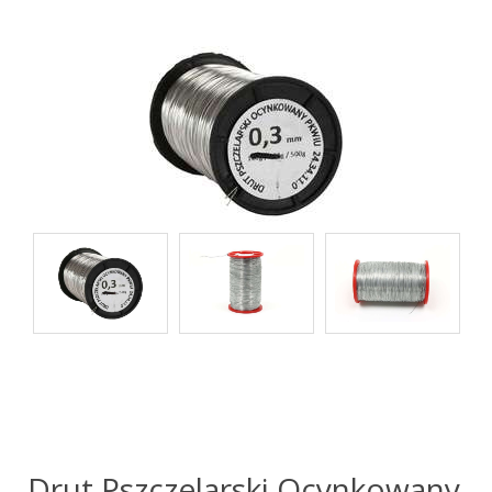
Drut Pszczelarski Ocynkowany