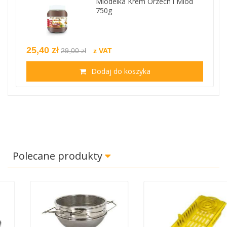
Miodelka Krem Orzech i Miód
750g
25,40 zł
29,00 zł
z VAT
Dodaj do koszyka
Polecane produkty