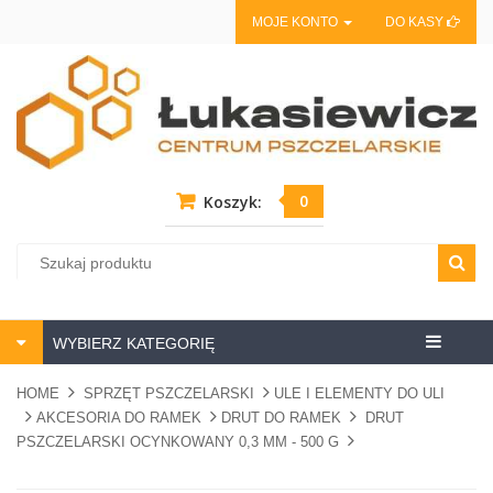
MOJE KONTO
DO KASY
0
Koszyk:
Centrum
WYBIERZ KATEGORIĘ
pszczela
HOME
SPRZĘT PSZCZELARSKI
ULE I ELEMENTY DO ULI
AKCESORIA DO RAMEK
DRUT DO RAMEK
DRUT
PSZCZELARSKI OCYNKOWANY 0,3 MM - 500 G