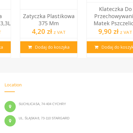
Klateczka Do
Zatyczka Plastikowa
Przechowywania
375 Mm
Matek Pszczelich
4,20 zł
9,90 zł
z VAT
z VAT
Dodaj do koszyka
Dodaj do koszyka
Location
SUCHLICA 5A, 74-404 CYCHRY
UL. ŚLĄSKA 8, 73-110 STARGARD