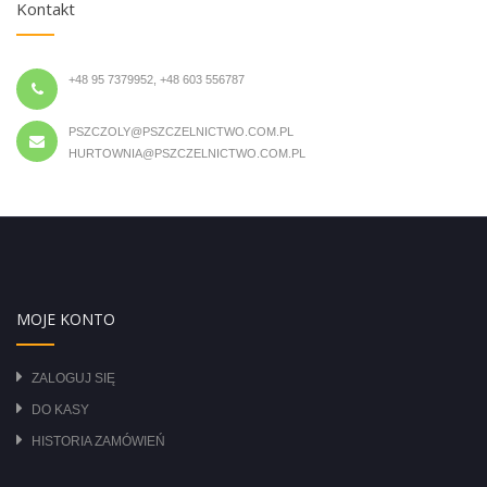
Kontakt
+48 95 7379952, +48 603 556787
PSZCZOLY@PSZCZELNICTWO.COM.PL
HURTOWNIA@PSZCZELNICTWO.COM.PL
MOJE KONTO
ZALOGUJ SIĘ
DO KASY
HISTORIA ZAMÓWIEŃ