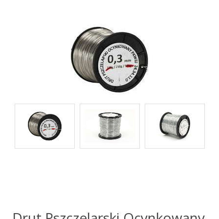
Drut Pszczelarski Ocynkowany