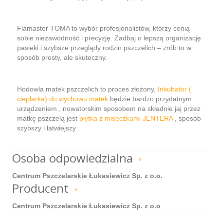
Flamaster TOMA to wybór profesjonalistów, którzy cenią
sobie niezawodność i precyzję. Zadbaj o lepszą organizację
pasieki i szybsze przeglądy rodzin pszczelich – zrób to w
sposób prosty, ale skuteczny.
Hodowla matek pszczelich to proces złożony,
Inkubator (
cieplarka) do wychowu matek
będzie bardzo przydatnym
urządzeniem , nowatorskim sposobem na składnie jaj przez
matkę pszczelą jest
płytka z miseczkami JENTERA
, sposób
szybszy i łatwiejszy .
Osoba odpowiedzialna
»
Centrum Pszczelarskie Łukasiewicz Sp. z o.o.
Producent
»
Centrum Pszczelarskie Łukasiewicz Sp. z o.o