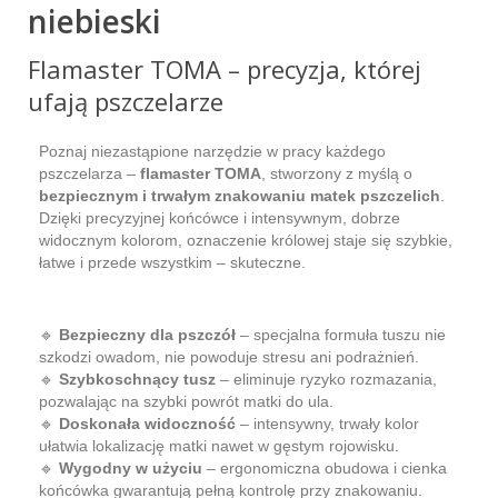
niebieski
Flamaster TOMA – precyzja, której
ufają pszczelarze
Poznaj niezastąpione narzędzie w pracy każdego
pszczelarza –
flamaster TOMA
, stworzony z myślą o
bezpiecznym i trwałym znakowaniu matek pszczelich
.
Dzięki precyzyjnej końcówce i intensywnym, dobrze
widocznym kolorom, oznaczenie królowej staje się szybkie,
łatwe i przede wszystkim – skuteczne.
🔹
Bezpieczny dla pszczół
– specjalna formuła tuszu nie
szkodzi owadom, nie powoduje stresu ani podrażnień.
🔹
Szybkoschnący tusz
– eliminuje ryzyko rozmazania,
pozwalając na szybki powrót matki do ula.
🔹
Doskonała widoczność
– intensywny, trwały kolor
ułatwia lokalizację matki nawet w gęstym rojowisku.
🔹
Wygodny w użyciu
– ergonomiczna obudowa i cienka
końcówka gwarantują pełną kontrolę przy znakowaniu.