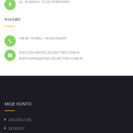
UL. ŚLĄSKA 8, 73-110 STARGARD
Kontakt
+48 95 7379952, +48 603 556787
PSZCZOLY@PSZCZELNICTWO.COM.PL
HURTOWNIA@PSZCZELNICTWO.COM.PL
MOJE KONTO
ZALOGUJ SIĘ
DO KASY