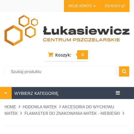
MOJE KONTO
DO KASY
0
Koszyk:
Centrum
WYBIERZ KATEGORIĘ
pszczela
HOME
HODOWLA MATEK
AKCESORIA DO WYCHOWU
MATEK
FLAMASTER DO ZNAKOWANIA MATEK - NIEBIESKI