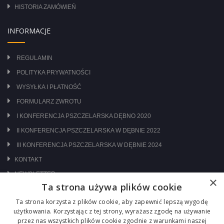
HISTORIA ZAMÓWIEŃ
INFORMACJE
REGULAMIN
POLITYKA PRYWATNOŚCI
WYSYŁKA I PŁATNOŚĆ
FORMULARZ ZWROTU
I KONFERENCJA PSZCZELARSKA DĘBNO 2020
II KONFERENCJA PSZCZELARSKA W DĘBNIE 2022
III KONFERENCJA PSZCZELARSKA W DĘBNIE 2024
KONTAKT
NEWSLETTER
×
Ta strona używa plików cookie
ODWIEDŹ NAS NA:
Ta strona korzysta z plików cookie, aby zapewnić lepszą wygodę
użytkowania. Korzystając z tej strony, wyrażasz zgodę na używanie
przez nas wszystkich plików cookie zgodnie z warunkami naszej