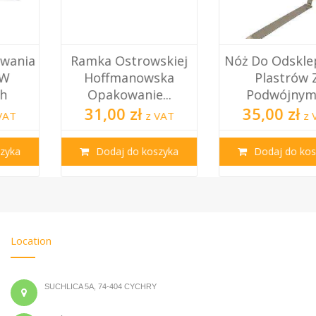
Ramka Ostrowskiej
Nóż Do Odsklepiania
Hoffmanowska
Plastrów Z
Opakowanie...
Podwójnymi...
31,00 zł
35,00 zł
z VAT
z VAT
Dodaj do koszyka
Dodaj do koszyka
Location
SUCHLICA 5A, 74-404 CYCHRY