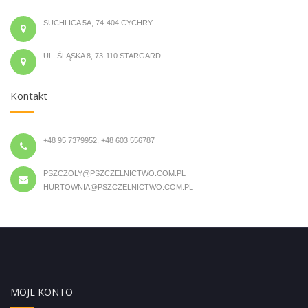
SUCHLICA 5A, 74-404 CYCHRY
UL. ŚLĄSKA 8, 73-110 STARGARD
Kontakt
+48 95 7379952, +48 603 556787
PSZCZOLY@PSZCZELNICTWO.COM.PL
HURTOWNIA@PSZCZELNICTWO.COM.PL
MOJE KONTO