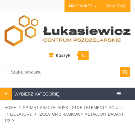
MOJE KONTO
DO KASY
0
Koszyk:
Centrum
WYBIERZ KATEGORIĘ
pszczela
HOME
SPRZĘT PSZCZELARSKI
ULE I ELEMENTY DO ULI
IZOLATORY
IZOLATOR 3 RAMKOWY METALOWY DADANT
1/2