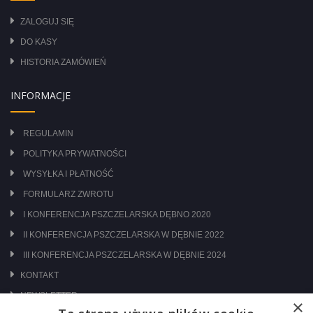
ZALOGUJ SIĘ
DO KASY
HISTORIA ZAMÓWIEŃ
INFORMACJE
REGULAMIN
POLITYKA PRYWATNOŚCI
WYSYŁKA I PŁATNOŚĆ
FORMULARZ ZWROTU
I KONFERENCJA PSZCZELARSKA DĘBNO 2020
II KONFERENCJA PSZCZELARSKA W DĘBNIE 2022
III KONFERENCJA PSZCZELARSKA W DĘBNIE 2024
KONTAKT
NEWSLETTER
×