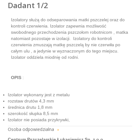
Dadant 1/2
Izolatory służą do odseparowania matki pszczelej oraz do
kontroli czerwienia. Izolator zapewnia możliwość
swobodnego przechodzenia pszczołom robotnicom , matka
natomiast pozostaje w izolacji. Izolatory do kontroli
czerwienia zmuszają matkę pszczelą by nie czerwiła po
całym ulu , a jedynie w wyznaczonym do tego miejscu.
Izolator oddziela miodnię od rodni.
OPIS
:
Izolator wykonany jest z metalu
rozstaw drutów 4,3 mm
średnica drutu 1,8 mm
szerokość słupka 8,5 mm
Izolator nie posiada przykrywki,
Osoba odpowiedzialna
»
Centrum Pszczelarskie Łukasiewicz Sp. z o.o.