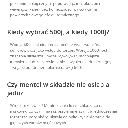
poziomie biologicznym, poprawiając mikrokrążenie
wewnątrz tkanek bez konieczności wywoływania
powierzchniowego efektu termicznego.
Kiedy wybrać 500j, a kiedy 1000j?
Wersja 500j jest idealna dla osób z wrażliwą skórą,
seniorów oraz jako wstęp do terapii. Wersja 1000j jest
znacznie silniejsza i może wywoływać mocniejsze
mrowienie lub zaczerwienienie – wybierz ją dopiero, gdy
Twoja skóra dobrze toleruje dawkę 500j.
Czy mentol w składzie nie osłabia
jadu?
Wręcz przeciwnie! Mentol działa lekko chłodząco na
naskórek, co czyni masaż przyjemniejszym, a jednocześnie
rozszerza pory skóry, ułatwiając apitoksynie dotarcie do
głębszych warstw mięśniowych.