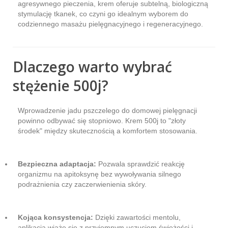
agresywnego pieczenia, krem oferuje subtelną, biologiczną
stymulację tkanek, co czyni go idealnym wyborem do
codziennego masażu pielęgnacyjnego i regeneracyjnego.
Dlaczego warto wybrać
stężenie 500j?
Wprowadzenie jadu pszczelego do domowej pielęgnacji
powinno odbywać się stopniowo. Krem 500j to "złoty
środek" między skutecznością a komfortem stosowania.
Bezpieczna adaptacja:
Pozwala sprawdzić reakcję
organizmu na apitoksynę bez wywoływania silnego
podrażnienia czy zaczerwienienia skóry.
Kojąca konsystencja:
Dzięki zawartości mentolu,
aplikacja wiąże się z przyjemnym uczuciem świeżości i