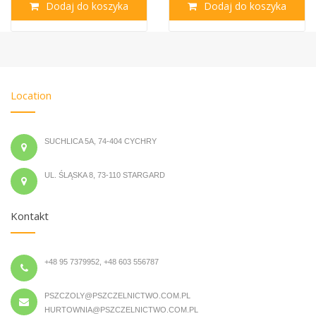
Dodaj do koszyka
Dodaj do koszyka
Location
SUCHLICA 5A, 74-404 CYCHRY
UL. ŚLĄSKA 8, 73-110 STARGARD
Kontakt
+48 95 7379952, +48 603 556787
PSZCZOLY@PSZCZELNICTWO.COM.PL
HURTOWNIA@PSZCZELNICTWO.COM.PL