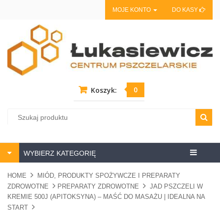
MOJE KONTO
DO KASY
0
Koszyk:
Centrum
WYBIERZ KATEGORIĘ
pszczela
HOME
MIÓD, PRODUKTY SPOŻYWCZE I PREPARATY
ZDROWOTNE
PREPARATY ZDROWOTNE
JAD PSZCZELI W
KREMIE 500J (APITOKSYNA) – MAŚĆ DO MASAŻU | IDEALNA NA
START