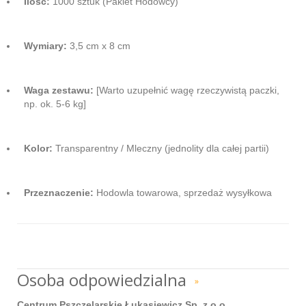
Ilość:
1000 sztuk (Pakiet Hodowcy)
Wymiary:
3,5 cm x 8 cm
Waga zestawu:
[Warto uzupełnić wagę rzeczywistą paczki,
np. ok. 5-6 kg]
Kolor:
Transparentny / Mleczny (jednolity dla całej partii)
Przeznaczenie:
Hodowla towarowa, sprzedaż wysyłkowa
Osoba odpowiedzialna
»
Centrum Pszczelarskie Łukasiewicz Sp. z o.o.