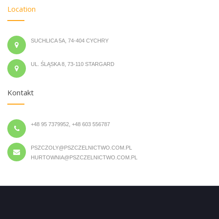
Location
SUCHLICA 5A, 74-404 CYCHRY
UL. ŚLĄSKA 8, 73-110 STARGARD
Kontakt
+48 95 7379952, +48 603 556787
PSZCZOLY@PSZCZELNICTWO.COM.PL
HURTOWNIA@PSZCZELNICTWO.COM.PL