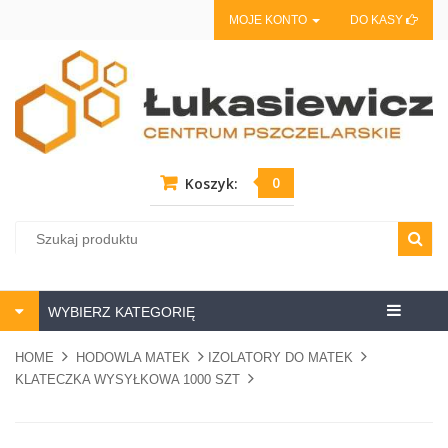
MOJE KONTO
DO KASY
0
Koszyk:
Centrum
WYBIERZ KATEGORIĘ
pszczela
HOME
HODOWLA MATEK
IZOLATORY DO MATEK
KLATECZKA WYSYŁKOWA 1000 SZT