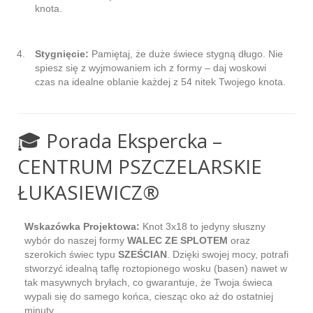
knota.
Stygnięcie:
Pamiętaj, że duże świece stygną długo. Nie
spiesz się z wyjmowaniem ich z formy – daj woskowi
czas na idealne oblanie każdej z 54 nitek Twojego knota.
🎓 Porada Ekspercka –
CENTRUM PSZCZELARSKIE
ŁUKASIEWICZ®
Wskazówka Projektowa:
Knot 3x18 to jedyny słuszny
wybór do naszej formy
WALEC ZE SPLOTEM
oraz
szerokich świec typu
SZEŚCIAN
. Dzięki swojej mocy, potrafi
stworzyć idealną taflę roztopionego wosku (basen) nawet w
tak masywnych bryłach, co gwarantuje, że Twoja świeca
wypali się do samego końca, ciesząc oko aż do ostatniej
minuty.