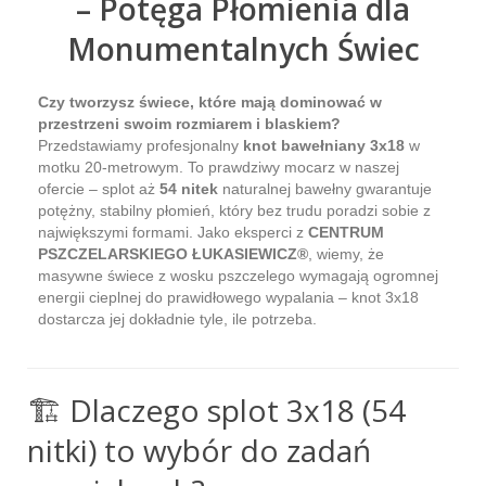
– Potęga Płomienia dla
Monumentalnych Świec
Czy tworzysz świece, które mają dominować w
przestrzeni swoim rozmiarem i blaskiem?
Przedstawiamy profesjonalny
knot bawełniany 3x18
w
motku 20-metrowym. To prawdziwy mocarz w naszej
ofercie – splot aż
54 nitek
naturalnej bawełny gwarantuje
potężny, stabilny płomień, który bez trudu poradzi sobie z
największymi formami. Jako eksperci z
CENTRUM
PSZCZELARSKIEGO ŁUKASIEWICZ®
, wiemy, że
masywne świece z wosku pszczelego wymagają ogromnej
energii cieplnej do prawidłowego wypalania – knot 3x18
dostarcza jej dokładnie tyle, ile potrzeba.
🏗️ Dlaczego splot 3x18 (54
nitki) to wybór do zadań