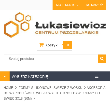
MOJE KONTO
DO KASY
0
Koszyk:
Centrum
WYBIERZ KATEGORIĘ
pszczela
HOME
FORMY SILIKONOWE, ŚWIECE Z WOSKU
AKCESORIA
DO WYROBU ŚWIEC WOSKOWYCH
KNOT BAWEŁNIANY DO
ŚWIEC 3X18 (20M)