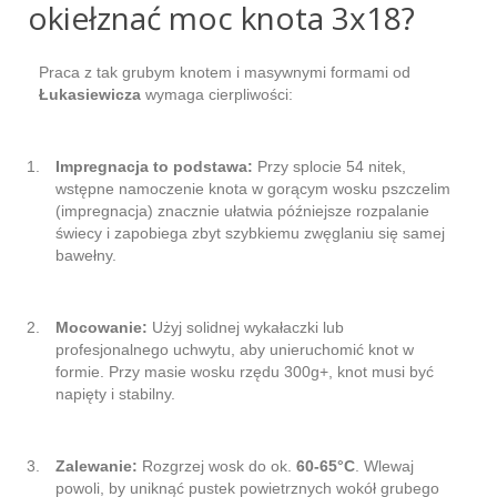
okiełznać moc knota 3x18?
Praca z tak grubym knotem i masywnymi formami od
Łukasiewicza
wymaga cierpliwości:
Impregnacja to podstawa:
Przy splocie 54 nitek,
wstępne namoczenie knota w gorącym wosku pszczelim
(impregnacja) znacznie ułatwia późniejsze rozpalanie
świecy i zapobiega zbyt szybkiemu zwęglaniu się samej
bawełny.
Mocowanie:
Użyj solidnej wykałaczki lub
profesjonalnego uchwytu, aby unieruchomić knot w
formie. Przy masie wosku rzędu 300g+, knot musi być
napięty i stabilny.
Zalewanie:
Rozgrzej wosk do ok.
60-65°C
. Wlewaj
powoli, by uniknąć pustek powietrznych wokół grubego