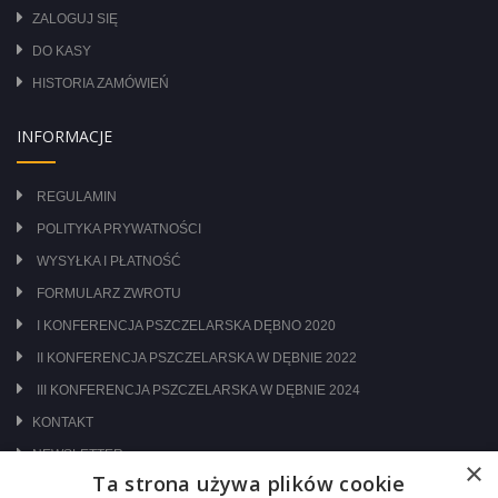
ZALOGUJ SIĘ
DO KASY
HISTORIA ZAMÓWIEŃ
INFORMACJE
REGULAMIN
POLITYKA PRYWATNOŚCI
WYSYŁKA I PŁATNOŚĆ
FORMULARZ ZWROTU
I KONFERENCJA PSZCZELARSKA DĘBNO 2020
II KONFERENCJA PSZCZELARSKA W DĘBNIE 2022
III KONFERENCJA PSZCZELARSKA W DĘBNIE 2024
KONTAKT
NEWSLETTER
×
Ta strona używa plików cookie