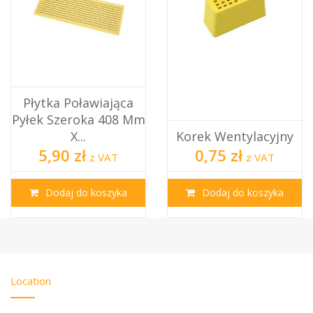
a
Ramka Dadant -
 Mm
Półnadstawka Zwyk
Korek Wentylacyjny
Opakow...
0,75 zł
28,50 zł
z VAT
z VAT
Dodaj do koszyka
Dodaj do koszyka
Location