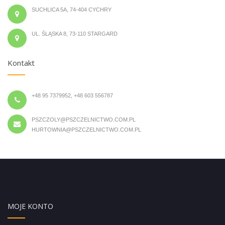
SUCHLICA 5A, 74-404 CYCHRY
UL. ŚLĄSKA 8, 73-110 STARGARD
Kontakt
+48 95 7379952, +48 603 556787
PSZCZOLY@PSZCZELNICTWO.COM.PL
HURTOWNIA@PSZCZELNICTWO.COM.PL
MOJE KONTO