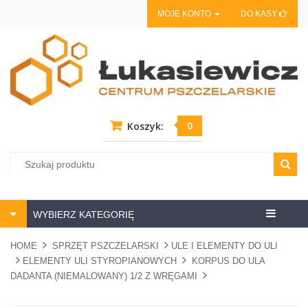
MOJE KONTO
DO KASY
0
Koszyk:
Centrum
WYBIERZ KATEGORIĘ
pszczela
HOME
SPRZĘT PSZCZELARSKI
ULE I ELEMENTY DO ULI
ELEMENTY ULI STYROPIANOWYCH
KORPUS DO ULA
DADANTA (NIEMALOWANY) 1/2 Z WRĘGAMI