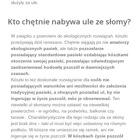
służyły za ule.
Kto chętnie nabywa ule ze słomy?
W związku z powrotem do ekologicznych rozwiązań, kószki
przeżywają dziś renesans. Chętnie sięgają po nie
amatorzy
ekologicznych pasiek
, ale także
pszczelarze
posiadający standardowe pasieki ozdabiając kószkami
otoczenie swojej pasieki, pozwalając odwiedzajacym
zaobserwować hodowlę pszczół w dawniejszych
czasach.
Kószki to też doskonałe rozwiązanie dla
osób nie
posiadających warunków ani możliwości do założenia
tradycyjnej pasieki, a chcących posiadać ul, by nie
ingerując w życie pszczół, móc je obserwować.
Ten
niewielki ul słomiany można ustawić na niewielkiej
powierzchni - w ogródku, na podwórku, balkonie czy
tarasie. Charakterystyczne dla tego rodzaju ula ze słomy
jest brak dna – taki ul musi być więc ustawiony na równym
podłożu. W kószce nie umieszcza się ramek, ani nie
ingeruje się w życie pszczół.
W kószkach życie pszczół