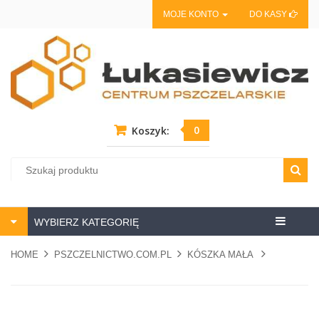
MOJE KONTO
DO KASY
0
Koszyk:
Centrum
WYBIERZ KATEGORIĘ
pszczela
HOME
PSZCZELNICTWO.COM.PL
KÓSZKA MAŁA