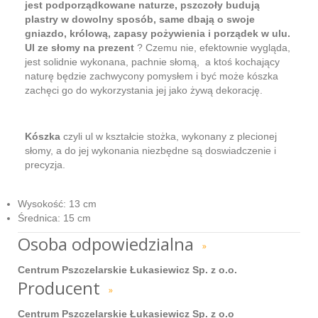
jest podporządkowane naturze, pszczoły budują
plastry w dowolny sposób, same dbają o swoje
gniazdo, królową, zapasy pożywienia i porządek w ulu.
Ul ze słomy na prezent
? Czemu nie, efektownie wygląda,
jest solidnie wykonana, pachnie słomą, a ktoś kochający
naturę będzie zachwycony pomysłem i być może kószka
zachęci go do wykorzystania jej jako żywą dekorację.
Kószka
czyli ul w kształcie stożka, wykonany z plecionej
słomy, a do jej wykonania niezbędne są doswiadczenie i
precyzja.
Wysokość: 13 cm
Średnica: 15 cm
Osoba odpowiedzialna
»
Centrum Pszczelarskie Łukasiewicz Sp. z o.o.
Producent
»
Centrum Pszczelarskie Łukasiewicz Sp. z o.o