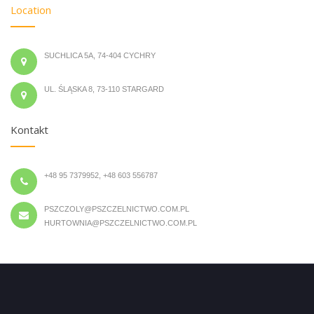
Location
SUCHLICA 5A, 74-404 CYCHRY
UL. ŚLĄSKA 8, 73-110 STARGARD
Kontakt
+48 95 7379952, +48 603 556787
PSZCZOLY@PSZCZELNICTWO.COM.PL
HURTOWNIA@PSZCZELNICTWO.COM.PL