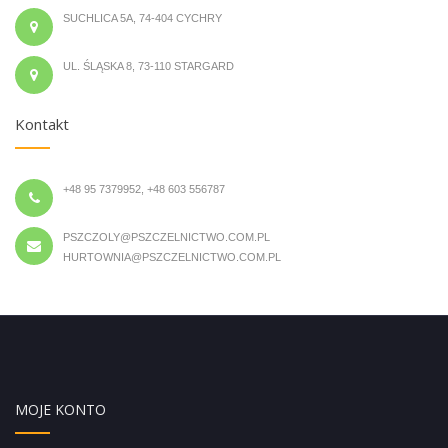
SUCHLICA 5A, 74-404 CYCHRY
UL. ŚLĄSKA 8, 73-110 STARGARD
Kontakt
+48 95 7379952, +48 603 556787
PSZCZOLY@PSZCZELNICTWO.COM.PL
HURTOWNIA@PSZCZELNICTWO.COM.PL
MOJE KONTO