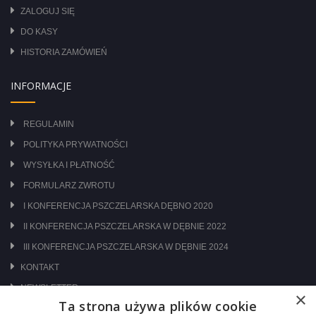
ZALOGUJ SIĘ
DO KASY
HISTORIA ZAMÓWIEŃ
INFORMACJE
REGULAMIN
POLITYKA PRYWATNOŚCI
WYSYŁKA I PŁATNOŚĆ
FORMULARZ ZWROTU
I KONFERENCJA PSZCZELARSKA DĘBNO 2020
II KONFERENCJA PSZCZELARSKA W DĘBNIE 2022
III KONFERENCJA PSZCZELARSKA W DĘBNIE 2024
KONTAKT
NEWSLETTER
×
Ta strona używa plików cookie