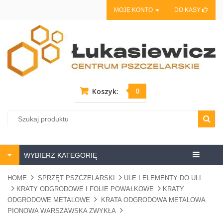
MOJE KONTO
DO KASY
0
Koszyk:
Centrum
WYBIERZ KATEGORIĘ
pszczela
HOME
SPRZĘT PSZCZELARSKI
ULE I ELEMENTY DO ULI
KRATY ODGRODOWE I FOLIE POWAŁKOWE
KRATY
ODGRODOWE METALOWE
KRATA ODGRODOWA METALOWA
PIONOWA WARSZAWSKA ZWYKŁA