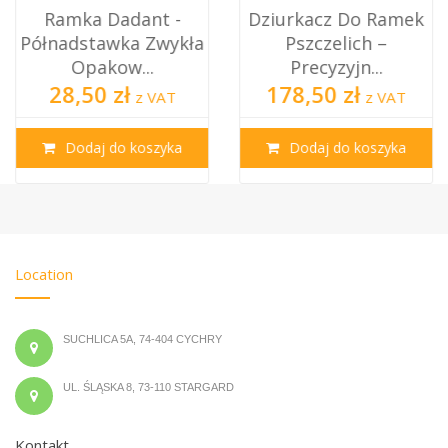
Ramka Dadant -
Dziurkacz Do Ramek
Półnadstawka Zwykła
Pszczelich –
Opakow...
Precyzyjn...
28,50 zł
178,50 zł
z VAT
z VAT
Dodaj do koszyka
Dodaj do koszyka
Location
SUCHLICA 5A, 74-404 CYCHRY
UL. ŚLĄSKA 8, 73-110 STARGARD
Kontakt