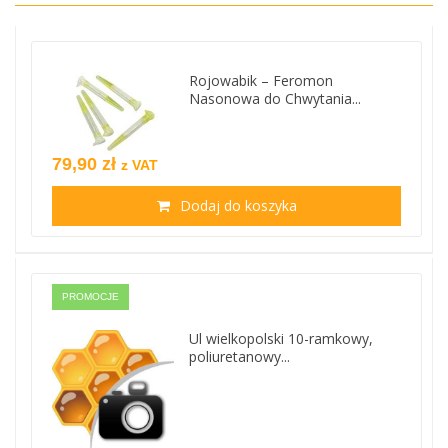
Rojowabik – Feromon
Nasonowa do Chwytania...
79,90 zł
z VAT
Dodaj do koszyka
PROMOCJE
Ul wielkopolski 10-ramkowy,
poliuretanowy...