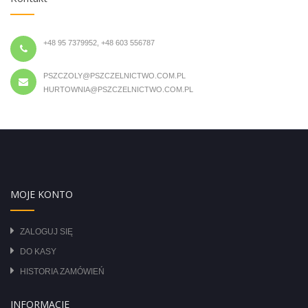
+48 95 7379952, +48 603 556787
PSZCZOLY@PSZCZELNICTWO.COM.PL
HURTOWNIA@PSZCZELNICTWO.COM.PL
MOJE KONTO
ZALOGUJ SIĘ
DO KASY
HISTORIA ZAMÓWIEŃ
INFORMACJE