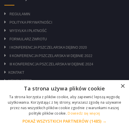
REGULAMIN
POLITYKA PRYWATNOŚCI
WYSYŁKA I PŁATNOŚĆ
FORMULARZ ZWROTU
I KONFERENCJA PSZCZELARSKA DĘBNO 2020
II KONFERENCJA PSZCZELARSKA W DĘBNIE 2022
III KONFERENCJA PSZCZELARSKA W DĘBNIE 2024
KONTAKT
NEWSLETTER
×
Ta strona używa plików cookie
ODWIEDŹ NAS NA:
Ta strona korzysta z plików cookie, aby zapewnić lepszą wygodę
użytkowania. Korzystając z tej strony, wyrażasz zgodę na używanie
przez nas wszystkich plików cookie zgodnie z warunkami naszej
polityki plików cookie.
Dowiedz się więcej
POKAŻ WSZYSTKICH PARTNERÓW
(1485) →