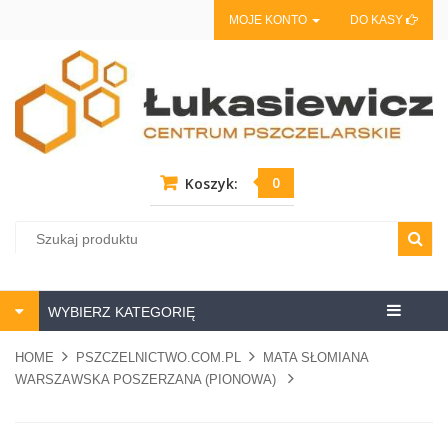
MOJE KONTO
DO KASY
0
Koszyk:
Centrum
WYBIERZ KATEGORIĘ
pszczela
HOME
PSZCZELNICTWO.COM.PL
MATA SŁOMIANA
WARSZAWSKA POSZERZANA (PIONOWA)