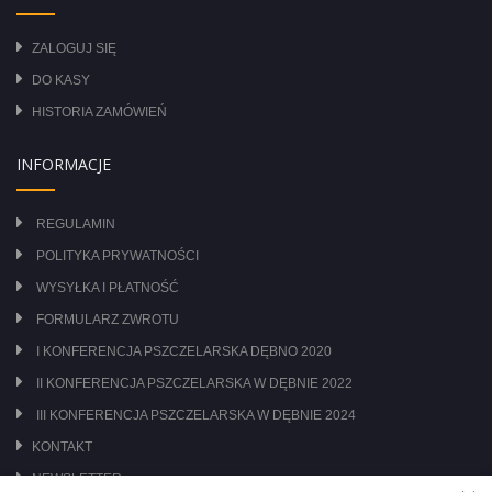
ZALOGUJ SIĘ
DO KASY
HISTORIA ZAMÓWIEŃ
INFORMACJE
REGULAMIN
POLITYKA PRYWATNOŚCI
WYSYŁKA I PŁATNOŚĆ
FORMULARZ ZWROTU
I KONFERENCJA PSZCZELARSKA DĘBNO 2020
II KONFERENCJA PSZCZELARSKA W DĘBNIE 2022
III KONFERENCJA PSZCZELARSKA W DĘBNIE 2024
KONTAKT
NEWSLETTER