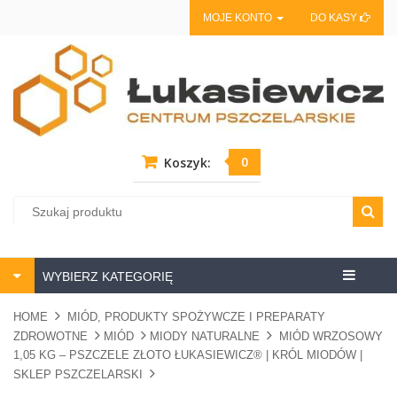
MOJE KONTO
DO KASY
0
Koszyk:
Centrum
WYBIERZ KATEGORIĘ
pszczela
HOME
MIÓD, PRODUKTY SPOŻYWCZE I PREPARATY
ZDROWOTNE
MIÓD
MIODY NATURALNE
MIÓD WRZOSOWY
1,05 KG – PSZCZELE ZŁOTO ŁUKASIEWICZ® | KRÓL MIODÓW |
SKLEP PSZCZELARSKI