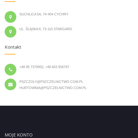
SUCHLICA 5A, 74-404 CYCHRY
UL. ŚLĄSKA 8, 73-110 STARGARD
Kontakt
+48 95 7379952, +48 603 556787
PSZCZOLY@PSZCZELNICTWO.COM.PL
HURTOWNIA@PSZCZELNICTWO.COM.PL
MOJE KONTO