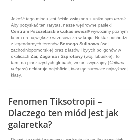
Jakość tego miodu jest ściśle związana z unikalnym
terroir
.
Aby pozyskać ten rarytas, nasze wędrowne pasieki
Centrum Pszczelarskie Łukasiewicz®
wywozimy późnym
latem na największe wrzosowiska w kraju. Nektar pochodzi
z legendarnych terenów
Bornego Sulinowa
(woj.
zachodniopomorskie) oraz z lasów i byłych poligonów w
okolicach
Żar, Żagania i Szprotawy
(woj. lubuskie). To
tam, na piaszczystych glebach, wrzos zwyczajny (
Calluna
vulgaris
) nektaruje najobficiej, tworząc surowiec najwyższej
klasy.
Fenomen Tiksotropii –
Dlaczego ten miód jest jak
galaretka?
Prawdziwy miód wrzosowy wyróżnia się na tle wszystkich