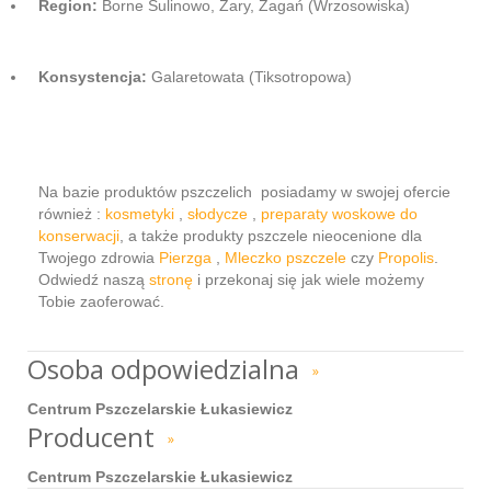
Region:
Borne Sulinowo, Żary, Żagań (Wrzosowiska)
Konsystencja:
Galaretowata (Tiksotropowa)
Na bazie produktów pszczelich posiadamy w swojej ofercie
również :
kosmetyki
,
słodycze
,
preparaty woskowe do
konserwacji
, a także produkty pszczele nieocenione dla
Twojego zdrowia
Pierzga
,
Mleczko pszczele
czy
Propolis
.
Odwiedź naszą
stronę
i przekonaj się jak wiele możemy
Tobie zaoferować.
Osoba odpowiedzialna
»
Centrum Pszczelarskie Łukasiewicz
Producent
»
Centrum Pszczelarskie Łukasiewicz