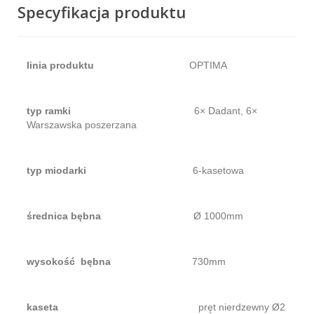
Specyfikacja produktu
linia produktu
OPTIMA
typ ramki
6× Dadant, 6×
Warszawska poszerzana
typ miodarki
6-kasetowa
średnica bębna
Ø 1000mm
wysokość bębna
730mm
kaseta
pręt nierdzewny Ø2