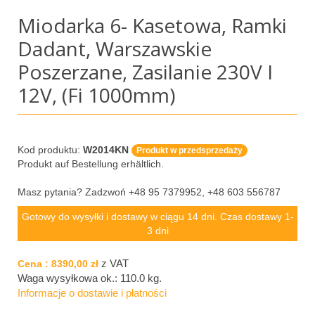
Miodarka 6- Kasetowa, Ramki
Dadant, Warszawskie
Poszerzane, Zasilanie 230V I
12V, (Fi 1000mm)
Kod produktu:
W2014KN
Produkt w przedsprzedaży
Produkt auf Bestellung erhältlich.
Masz pytania? Zadzwoń +48 95 7379952, +48 603 556787
Gotowy do wysyłki i dostawy w ciągu 14 dni. Czas dostawy 1-
3 dni
z VAT
Cena :
8390,00 zł
Waga wysyłkowa ok.:
110.0 kg
.
Informacje o dostawie i płatności