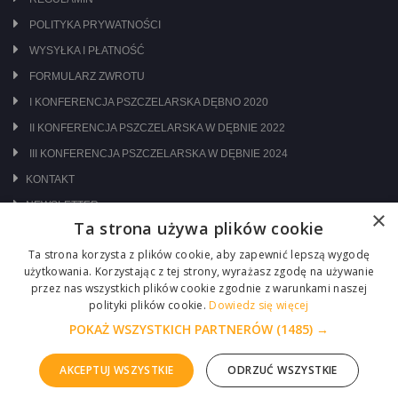
POLITYKA PRYWATNOŚCI
WYSYŁKA I PŁATNOŚĆ
FORMULARZ ZWROTU
I KONFERENCJA PSZCZELARSKA DĘBNO 2020
II KONFERENCJA PSZCZELARSKA W DĘBNIE 2022
III KONFERENCJA PSZCZELARSKA W DĘBNIE 2024
KONTAKT
NEWSLETTER
×
Ta strona używa plików cookie
ODWIEDŹ NAS NA:
Ta strona korzysta z plików cookie, aby zapewnić lepszą wygodę
użytkowania. Korzystając z tej strony, wyrażasz zgodę na używanie
przez nas wszystkich plików cookie zgodnie z warunkami naszej
polityki plików cookie.
Dowiedz się więcej
POKAŻ WSZYSTKICH PARTNERÓW
(1485) →
AKCEPTUJ WSZYSTKIE
ODRZUĆ WSZYSTKIE
Copyright © 2026 Centrum Pszczelarskie Łukasiewicz