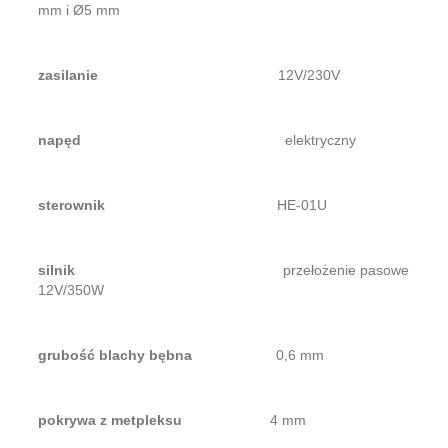
mm i Ø5 mm
zasilanie
12V/230V
napęd
elektryczny
sterownik
HE-01U
silnik
przełożenie pasowe
12V/350W
grubość blachy bębna
0,6 mm
pokrywa z metpleksu
4 mm