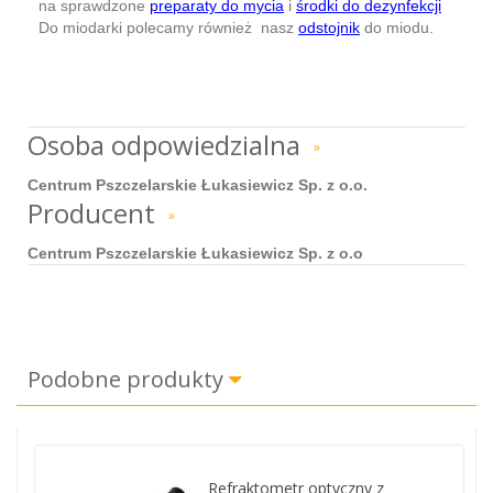
na
sprawdzone
preparaty do mycia
i
środki do dezynfekcji
Do miodarki polecamy również nasz
odstojnik
do miodu.
Osoba odpowiedzialna
»
Centrum Pszczelarskie Łukasiewicz Sp. z o.o.
Producent
»
Centrum Pszczelarskie Łukasiewicz Sp. z o.o
Podobne produkty
Refraktometr optyczny z