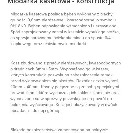
Miodarka kasetowa - konstrukcja
Miodarka kasetowa posiada bęben wykonany z blachy
grubości 0,6mm nierdzewnej, kwasoodpornej o symbolu
0H18N9. Bęben odpowiednio wzmocniono i usztywniono.
Spód zaprojektowany został w kształcie wypukłego stożka,
co sprzyja sprawnemu ściekaniu miodu do spustu 6/4"
klapkowego oraz ułatwia mycie miodarki.
Kosz zbudowano z prętów nierdzewnych, kwasoodpornych
o średnicach 3mm i 5mm. Wyposażono go w kasety,
których konstrukcja pozwala na zabezpieczenie ramek
przed wyłamywaniem się plastrów. Rozmiar oczka wynosi
20mm x 40mm. Kasety połączone są ze sobą specjalnymi
prowadnikami, które wykluczają ich zakleszczanie się oraz
wyposażone są w sprężyny pozwalające na powrót do
położenia wyjściowego. Kosz jest ułożyskowany w dwóch
obsadach - dolnej i górnej.
Blokada bezpieczeństwa zamontowana na pokrywie