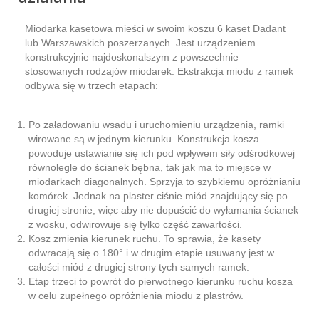
Miodarka kasetowa mieści w swoim koszu 6 kaset Dadant
lub Warszawskich poszerzanych. Jest urządzeniem
konstrukcyjnie najdoskonalszym z powszechnie
stosowanych rodzajów miodarek. Ekstrakcja miodu z ramek
odbywa się w trzech etapach:
Po załadowaniu wsadu i uruchomieniu urządzenia, ramki
wirowane są w jednym kierunku. Konstrukcja kosza
powoduje ustawianie się ich pod wpływem siły odśrodkowej
równolegle do ścianek bębna, tak jak ma to miejsce w
miodarkach diagonalnych. Sprzyja to szybkiemu opróżnianiu
komórek. Jednak na plaster ciśnie miód znajdujący się po
drugiej stronie, więc aby nie dopuścić do wyłamania ścianek
z wosku, odwirowuje się tylko część zawartości.
Kosz zmienia kierunek ruchu. To sprawia, że kasety
odwracają się o 180° i w drugim etapie usuwany jest w
całości miód z drugiej strony tych samych ramek.
Etap trzeci to powrót do pierwotnego kierunku ruchu kosza
w celu zupełnego opróżnienia miodu z plastrów.