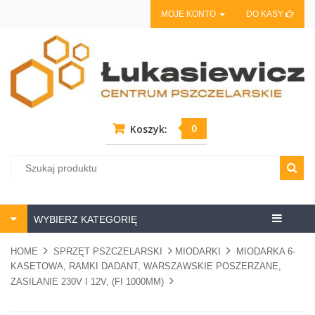
MOJE KONTO
DO KASY
0
Koszyk:
Centrum
WYBIERZ KATEGORIĘ
pszczela
HOME
SPRZĘT PSZCZELARSKI
MIODARKI
MIODARKA 6-
KASETOWA, RAMKI DADANT, WARSZAWSKIE POSZERZANE,
ZASILANIE 230V I 12V, (FI 1000MM)