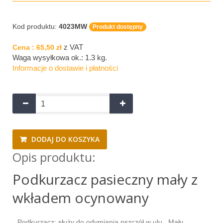
Kod produktu:
4023MW
Produkt dostępny
z VAT
Cena :
65,50 zł
Waga wysyłkowa ok.:
1.3 kg
.
Informacje o dostawie i płatności
DODAJ DO KOSZYKA
Opis produktu:
Podkurzacz pasieczny mały z
wkładem ocynowany
Podkurzacz: służy do odymiania pszczół w ulu . Mały