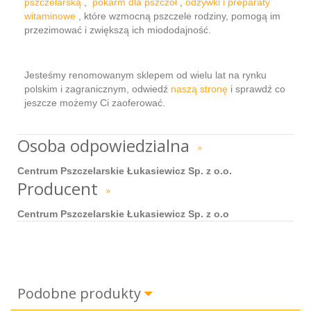
pszczelarską
,
pokarm dla pszczół
,
odżywki i preparaty
witaminowe
, które wzmocną pszczele rodziny, pomogą im
przezimować i zwiększą ich miododajność.
Jesteśmy renomowanym sklepem od wielu lat na rynku
polskim i zagranicznym, odwiedź
naszą stronę
i sprawdź co
jeszcze możemy Ci zaoferować.
Osoba odpowiedzialna
»
Centrum Pszczelarskie Łukasiewicz Sp. z o.o.
Producent
»
Centrum Pszczelarskie Łukasiewicz Sp. z o.o
Podobne produkty