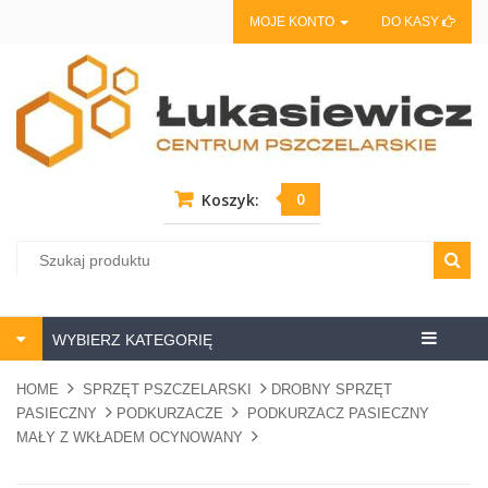
MOJE KONTO
DO KASY
0
Koszyk:
Centrum
WYBIERZ KATEGORIĘ
pszczela
HOME
SPRZĘT PSZCZELARSKI
DROBNY SPRZĘT
PASIECZNY
PODKURZACZE
PODKURZACZ PASIECZNY
MAŁY Z WKŁADEM OCYNOWANY