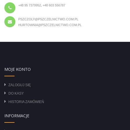
+48 95 7379952, +48 603 556787
PSZCZOLY@PSZCZELNICTWO.COM.PL
HURTOWNIA@PSZCZELNICTWO.COM.PL
MOJE KONTO
ZALOGUJ SIĘ
DO KASY
HISTORIA ZAMÓWIEŃ
INFORMACJE