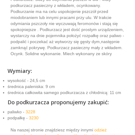
podkurzacz pasieczny z wkładem, ocynkowany.
Podkurzanie ma na celu uspokojenie pszczół przed
miodobraniem lub innymi pracami przy ulu. W trakcie
odymiania pszczoły nie wyczuwają feromonów i stają się
spokojniejsze . Podkurzacz jest dość prostym urządzeniem,
wystarczy na dnie pojemnika położyć rozpałkę oraz paliwo -
podpalić i poczekać aż wytworzy się gęsty dym,następnie
zamknąć pokrywę. Podkurzacz pasieczny mały z wkładem.
Ocynk. Solidne wykonanie. Miech wykonany ze skóry
Wymiary:
wysokość - 24,5 cm
średnica paleniska: 9 cm
średnica całkowita samego podkurzacza z chłodnicą: 11 cm
Do podkurzacza proponujemy zakupić:
paliwko -
3228
podpałkę -
3230
Na naszej stronie znajdziesz między innymi
odzież