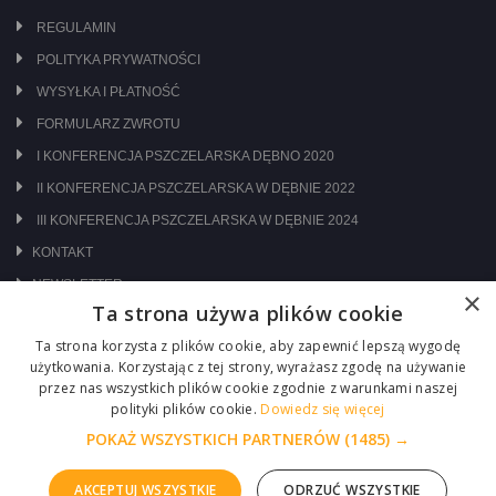
REGULAMIN
POLITYKA PRYWATNOŚCI
WYSYŁKA I PŁATNOŚĆ
FORMULARZ ZWROTU
I KONFERENCJA PSZCZELARSKA DĘBNO 2020
II KONFERENCJA PSZCZELARSKA W DĘBNIE 2022
III KONFERENCJA PSZCZELARSKA W DĘBNIE 2024
KONTAKT
NEWSLETTER
×
Ta strona używa plików cookie
ODWIEDŹ NAS NA:
Ta strona korzysta z plików cookie, aby zapewnić lepszą wygodę
użytkowania. Korzystając z tej strony, wyrażasz zgodę na używanie
przez nas wszystkich plików cookie zgodnie z warunkami naszej
polityki plików cookie.
Dowiedz się więcej
POKAŻ WSZYSTKICH PARTNERÓW
(1485) →
AKCEPTUJ WSZYSTKIE
ODRZUĆ WSZYSTKIE