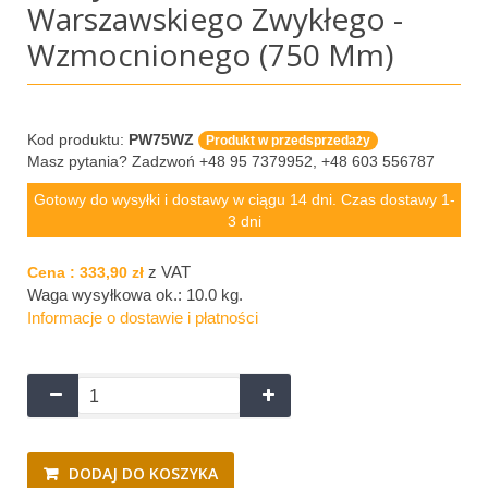
Warszawskiego Zwykłego -
Wzmocnionego (750 Mm)
Kod produktu:
PW75WZ
Produkt w przedsprzedaży
Masz pytania? Zadzwoń +48 95 7379952, +48 603 556787
Gotowy do wysyłki i dostawy w ciągu 14 dni. Czas dostawy 1-
3 dni
z VAT
Cena :
333,90 zł
Waga wysyłkowa ok.:
10.0 kg
.
Informacje o dostawie i płatności
DODAJ DO KOSZYKA