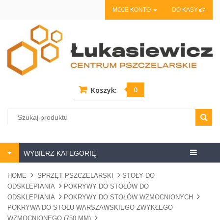
MOJE KONTO
DO KASY
0
Koszyk:
Centrum
WYBIERZ KATEGORIĘ
pszczela
HOME
SPRZĘT PSZCZELARSKI
STOŁY DO
ODSKLEPIANIA
POKRYWY DO STOŁÓW DO
ODSKLEPIANIA
POKRYWY DO STOŁÓW WZMOCNIONYCH
POKRYWA DO STOŁU WARSZAWSKIEGO ZWYKŁEGO -
WZMOCNIONEGO (750 MM)