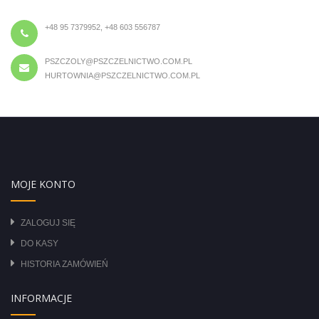
+48 95 7379952, +48 603 556787
PSZCZOLY@PSZCZELNICTWO.COM.PL
HURTOWNIA@PSZCZELNICTWO.COM.PL
MOJE KONTO
ZALOGUJ SIĘ
DO KASY
HISTORIA ZAMÓWIEŃ
INFORMACJE