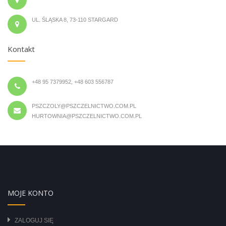
UL. ŚLĄSKA 8, 73-110 STARGARD
Kontakt
+48 95 7379952, +48 603 556787
PSZCZOLY@PSZCZELNICTWO.COM.PL
HURTOWNIA@PSZCZELNICTWO.COM.PL
MOJE KONTO
ZALOGUJ SIĘ