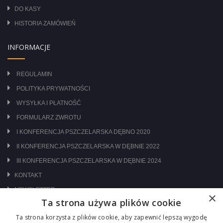
DO KASY
HISTORIA ZAMÓWIEŃ
INFORMACJE
REGULAMIN
POLITYKA PRYWATNOŚCI
WYSYŁKA I PŁATNOŚĆ
FORMULARZ ZWROTU
I KONFERENCJA PSZCZELARSKA DĘBNO 2020
II KONFERENCJA PSZCZELARSKA W DĘBNIE 2022
III KONFERENCJA PSZCZELARSKA W DĘBNIE 2024
KONTAKT
NEWSLETTER
×
Ta strona używa plików cookie
ODWIEDŹ NAS NA:
Ta strona korzysta z plików cookie, aby zapewnić lepszą wygodę