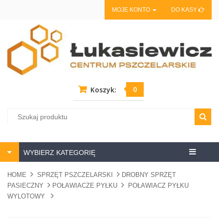
MOJE KONTO
DO KASY
0
Koszyk:
Centrum
WYBIERZ KATEGORIĘ
pszczela
HOME
SPRZĘT PSZCZELARSKI
DROBNY SPRZĘT
PASIECZNY
POŁAWIACZE PYŁKU
POŁAWIACZ PYŁKU
WYLOTOWY