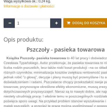
Waga wysyłkowa ok.:
0.24 kg
.
Informacje o dostawie i płatności
DODAJ DO KOSZYKA
Opis produktu:
Pszczoły - pasieka towarowa
Książka Pszczoły- pasieka towarowa
to 40 lat pracy i doświadc
Czesława Typańskiego. Autor przekonuje, że pasieka towarowa to ni
liczba rodzin pszczelich, lecz także niski koszt produkcji –na co skład
różnych czynników, minimalizacja kosztów zwiększa rentowność pasi
jednak robić "z głową", decyzje i plany muszą być przemyślane i tu a
doświadczeniem i radami. Pszczelarze chcący przekształcić swoje pa
towarowe, przynoszące określone efekty ekonomiczne, muszą zrez
dotychczasowych przyzwyczajeń. Nieraz są to nawyki dobre, ale najc
niestety utrudniają pracę. I właśnie temu w poszczególnych rozdział
poświęca sporo uwagi. Na przykład problem stanowi wyszukiwanie i
matek pszczelich, a przecież tę pracę można wyeliminować z gospod