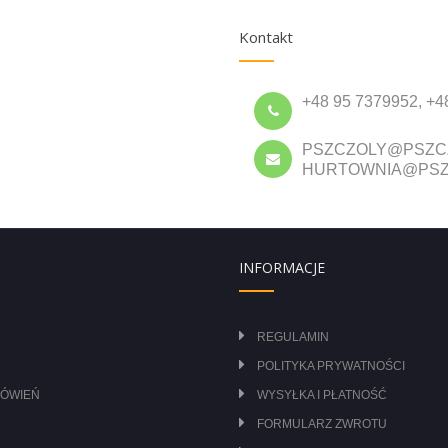
Kontakt
+48 95 7379952, +4
PSZCZOLY@PSZC
HURTOWNIA@PSZ
INFORMACJE
REGULAMIN
POLITYKA PRYWATNOŚCI
MÓWIEŃ
WYSYŁKA I PŁATNOŚĆ
FORMULARZ ZWROTU