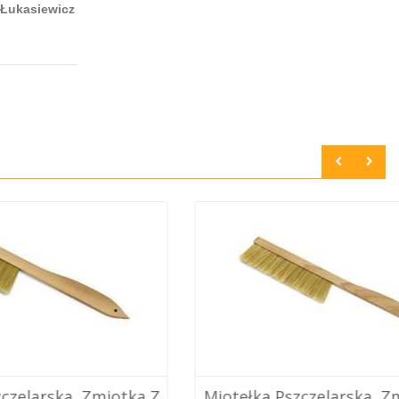
 Łukasiewicz
 Zmiotka Z
Miotełka Pszczelarska, Zmiotka Z