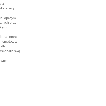
a z
całoroczną
ją lepszym
anych prac.
kę niż
e na temat
h tematów z
 dla
doskonalić swą
ktywnym