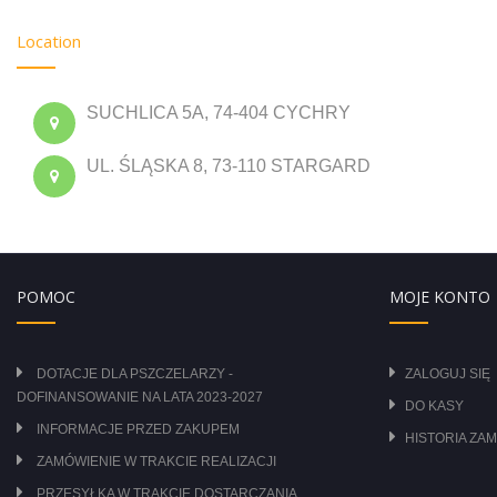
Location
SUCHLICA 5A, 74-404 CYCHRY
UL. ŚLĄSKA 8, 73-110 STARGARD
POMOC
MOJE KONTO
DOTACJE DLA PSZCZELARZY -
ZALOGUJ SIĘ
DOFINANSOWANIE NA LATA 2023-2027
DO KASY
INFORMACJE PRZED ZAKUPEM
HISTORIA ZA
ZAMÓWIENIE W TRAKCIE REALIZACJI
PRZESYŁKA W TRAKCIE DOSTARCZANIA