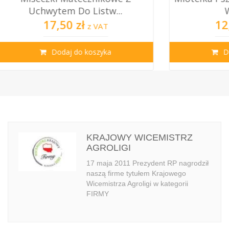
wytem Do Listw...
Włosia N...
17,50 zł
12,00 zł
z VAT
z VA
Dodaj do koszyka
Dodaj do koszy
KRAJOWY WICEMISTRZ
AGROLIGI
17 maja 2011 Prezydent RP nagrodził
naszą firme tytułem Krajowego
Wicemistrza Agroligi w kategorii
FIRMY