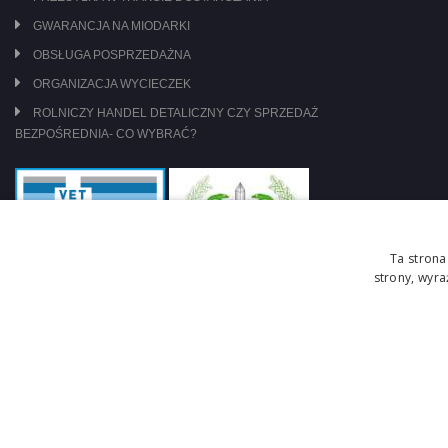
GWARANCJA NA MIODARKI
OBSŁUGA POSPRZEDAŻNA
ORGANIZACJA WYCIECZEK
ROLNICZY HANDEL DETALICZNY CZY SPRZEDAŻ
BEZPOŚREDNIA- CO WYBRAĆ?
Ta strona
strony, wyr
jesteśmy pod nadzorem: WIW Szczecin
zasady obrotu lekami OTC
Copyright © 2026 Centrum Pszczelarskie Łukasiewicz