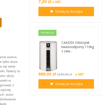
7,20 zł
z VAT
Dodaj do koszyka
PROMOCJE
CAADEX Odstojnik
kwasoodporny 110kg
z zaw...
zenia autora
e tylko duża
a się wiele
eki. Należy to
888,00 zł
1140,00 zł
z VAT
utor służy
sieki w
Dodaj do koszyka
ygnować z
zęściej
ach, autor
 dodawanie
arki