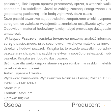
pasiecznej. Ileż kłopotu sprawia przestarzały sprzęt, a wreszcie walk
chorobami i szkodnikami. Jeżeli te zabiegi zostaną zintegrowane z 
gospodarką pasieczną - nie będą zajmowały dużo czasu.
Duże pasieki towarowe są odpowiednio zaopatrzone w leki, dysponu
sprzętem, co zwiększa wydajność, a zmniejsza uciążliwość wykonyw
Odpowiedni materiał hodowlany latwiej nabyć prowadząc dużą pasie
amatorowi.
W książce
Pszczoły- pasieka towarowa
możemy znaleźć informacj
sprzętu pasiecznego, prac sezonowych, wychowu matek oraz innyc
dziedziny hodowli pszczół. Książka ta, to przede wszystkim poradnik
pszczelarzy chcących w szybki i efektywny sposób przekształcić i u
pasiekę. Książka jest bogato ilustrowana.
Być może dla wielu książka stanie się poradnikiem w szybkim i efe
pszekształceniu pasieki.
Autor: Typański Czesław
Wydawca: Państwowe Wydawnictwo Rolnicze i Leśne; Poznań 1998
ISBN 83-09-01693-X
Stron: 212
Format: 15x21 cm
Oprawa: miękka
Osoba
Producent
»