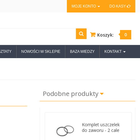
MOJE KONTO
DO KASY
0
Koszyk:
ZTATY
NOWOŚCI W SKLEPIE
BAZA WIEDZY
KONTAKT
Podobne produkty
Komplet uszczelek
do zaworu - 2 cale