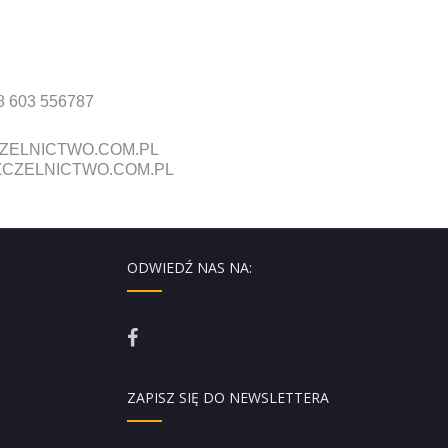
8 603 556787
ZELNICTWO.COM.PL
CZELNICTWO.COM.PL
ODWIEDŹ NAS NA:
ZAPISZ SIĘ DO NEWSLETTERA