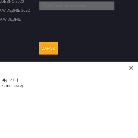
 DĘBNO 2020
 W DĘBNIE 2022
A W DĘBNIE
×
ając z tej
nkami naszej
Realizacja :
ZGŁOŚ PROBLEM
ITM-SYSTEM