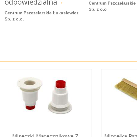
odpowiedzialna
»
Centrum Pszczelarskie
Sp. z o.o
Centrum Pszczelarskie Łukasiewicz
Sp. z o.o.
zki Matecznikowe Z
Miotełka Pszczelarska,