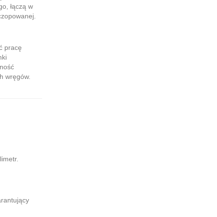
o, łączą w
 czopowanej.
ć pracę
mki
zność
ch wręgów.
imetr.
rantujący