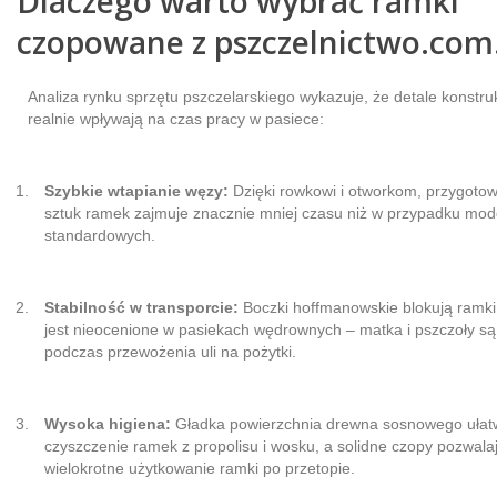
Dlaczego warto wybrać ramki
czopowane z pszczelnictwo.com.
Analiza rynku sprzętu pszczelarskiego wykazuje, że detale konstru
realnie wpływają na czas pracy w pasiece:
Szybkie wtapianie węzy:
Dzięki rowkowi i otworkom, przygoto
sztuk ramek zajmuje znacznie mniej czasu niż w przypadku mode
standardowych.
Stabilność w transporcie:
Boczki hoffmanowskie blokują ramki 
jest nieocenione w pasiekach wędrownych – matka i pszczoły s
podczas przewożenia uli na pożytki.
Wysoka higiena:
Gładka powierzchnia drewna sosnowego ułat
czyszczenie ramek z propolisu i wosku, a solidne czopy pozwala
wielokrotne użytkowanie ramki po przetopie.