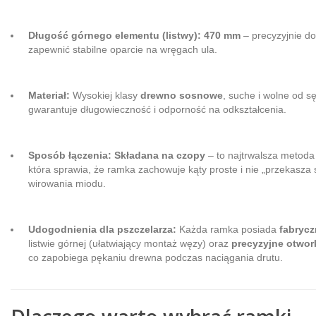
Długość górnego elementu (listwy):
470 mm
– precyzyjnie do
zapewnić stabilne oparcie na wręgach ula.
Materiał:
Wysokiej klasy
drewno sosnowe
, suche i wolne od s
gwarantuje długowieczność i odporność na odkształcenia.
Sposób łączenia:
Składana na czopy
– to najtrwalsza metoda
która sprawia, że ramka zachowuje kąty proste i nie „przekasza 
wirowania miodu.
Udogodnienia dla pszczelarza:
Każda ramka posiada
fabrycz
listwie górnej (ułatwiający montaż węzy) oraz
precyzyjne otwork
co zapobiega pękaniu drewna podczas naciągania drutu.