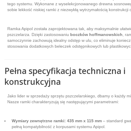
tego systemu. Wykonane z wyselekcjonowanego drewna sosnoweg
sobie lekkość niskiej ramki z niezwykłą wytrzymałością konstrukcji
Ramka Apipol została zaprojektowana tak, aby maksymalnie ułatwi
pszczelarza. Dzięki zastosowaniu
boczków hoffmanowskich
, ra
samoczynnie zachowują idealny odstęp w ulu, co eliminuje koniec
stosowania dodatkowych beleczek odstępnikowych lub plastikowy
Pełna specyfikacja techniczna i
konstrukcyjna
Jako lider w sprzedaży sprzętu pszczelarskiego, dbamy o każdy mil
Nasze ramki charakteryzują się następującymi parametrami:
Wymiary zewnętrzne ramki:
435 mm x 115 mm
– standard gwa
pełną kompatybilność z korpusami systemu Apipol.