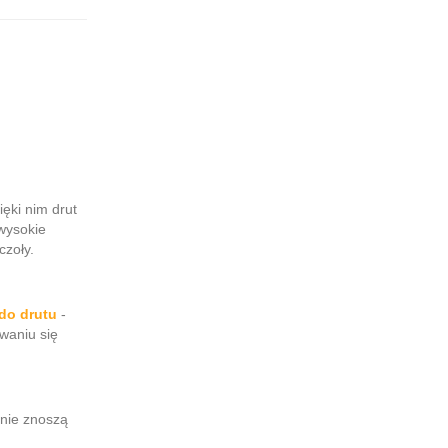
ięki nim drut
wysokie
czoły.
do drutu
-
waniu się
nie znoszą