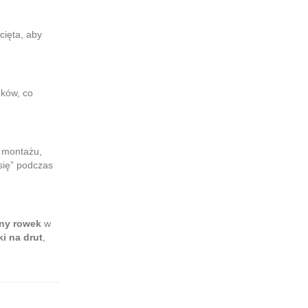
cięta, aby
ęków, co
 montażu,
się” podczas
ny rowek
w
i na drut
,