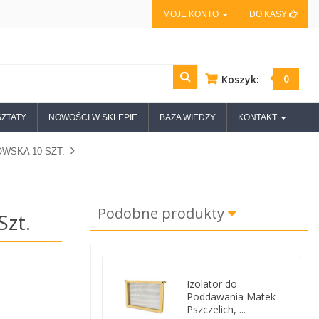
MOJE KONTO
DO KASY
0
Koszyk:
ZTATY
NOWOŚCI W SKLEPIE
BAZA WIEDZY
KONTAKT
WSKA 10 SZT.
Podobne produkty
zt.
Izolator do
Poddawania Matek
Pszczelich, ...