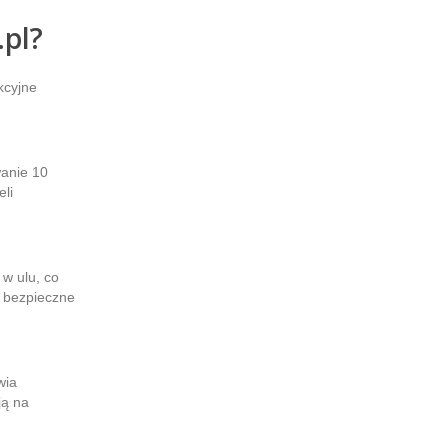
pl?
kcyjne
wanie 10
li
w ulu, co
ą bezpieczne
wia
ją na