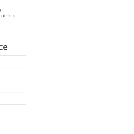
ą
 dzikiej
ce