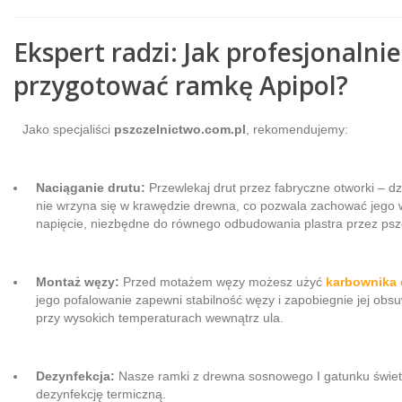
Ekspert radzi: Jak profesjonalnie
przygotować ramkę Apipol?
Jako specjaliści
pszczelnictwo.com.pl
, rekomendujemy:
Naciąganie drutu:
Przewlekaj drut przez fabryczne otworki – dz
nie wrzyna się w krawędzie drewna, co pozwala zachować jego 
napięcie, niezbędne do równego odbudowania plastra przez psz
Montaż węzy:
Przed motażem węzy możesz użyć
karbownika 
jego pofalowanie zapewni stabilność węzy i zapobiegnie jej obsu
przy wysokich temperaturach wewnątrz ula.
Dezynfekcja:
Nasze ramki z drewna sosnowego I gatunku świet
dezynfekcję termiczną.