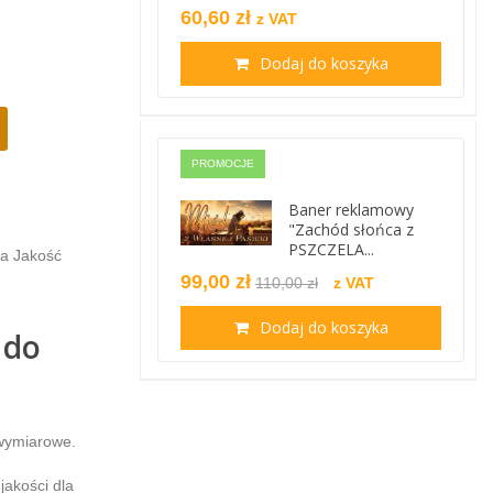
60,60 zł
z VAT
Dodaj do koszyka
PROMOCJE
Baner reklamowy
"Zachód słońca z
PSZCZELA...
a Jakość
99,00 zł
110,00 zł
z VAT
Dodaj do koszyka
 do
 wymiarowe.
jakości dla