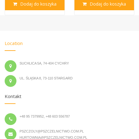
Dodaj do koszyka
Dodaj do koszyka
Location
SUCHLICA 5A, 74-404 CYCHRY
UL. ŚLĄSKA 8, 73-110 STARGARD
Kontakt
+48 95 7379952, +48 603 556787
PSZCZOLY@PSZCZELNICTWO.COM.PL
HURTOWNIA@PSZCZELNICTWO.COM.PL