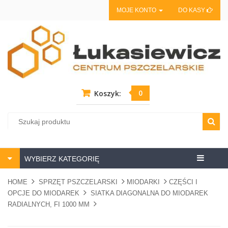
MOJE KONTO
DO KASY
0
Koszyk:
Centrum
WYBIERZ KATEGORIĘ
pszczela
HOME
SPRZĘT PSZCZELARSKI
MIODARKI
CZĘŚCI I
OPCJE DO MIODAREK
SIATKA DIAGONALNA DO MIODAREK
RADIALNYCH, FI 1000 MM