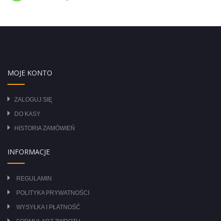
MOJE KONTO
ZALOGUJ SIĘ
DO KASY
HISTORIA ZAMÓWIEŃ
INFORMACJE
REGULAMIN
POLITYKA PRYWATNOŚCI
WYSYŁKA I PŁATNOŚĆ