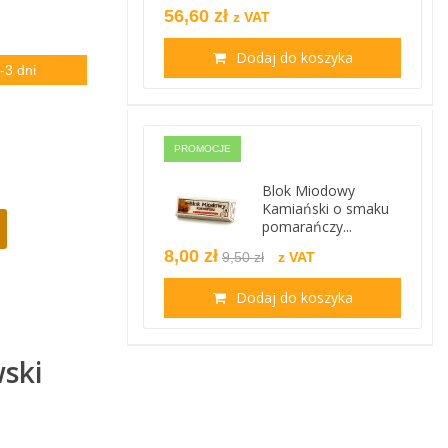
56,60 zł
z VAT
Dodaj do koszyka
-3 dni
PROMOCJE
Blok Miodowy
Kamiański o smaku
pomarańczy...
8,00 zł
9,50 zł
z VAT
Dodaj do koszyka
wski