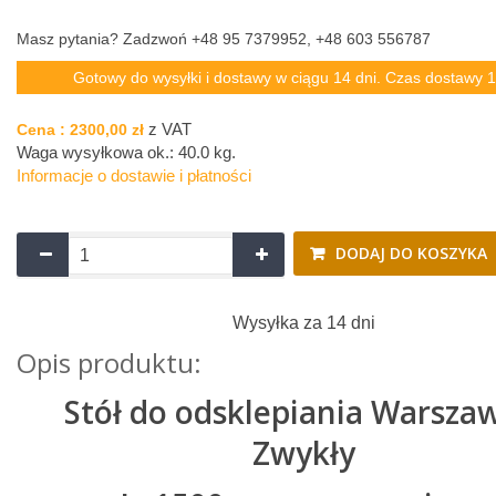
Masz pytania? Zadzwoń +48 95 7379952, +48 603 556787
Gotowy do wysyłki i dostawy w ciągu 14 dni. Czas dostawy 1
z VAT
Cena :
2300,00 zł
Waga wysyłkowa ok.:
40.0 kg
.
Informacje o dostawie i płatności
DODAJ DO KOSZYKA
Wysyłka za 14 dni
Opis produktu:
Stół do odsklepiania Warsza
Zwykły