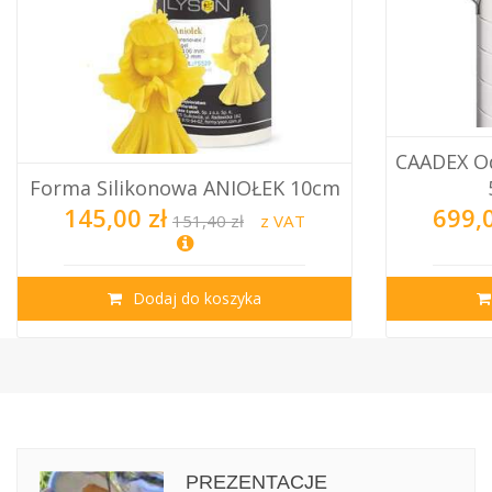
CAADEX O
Forma Silikonowa ANIOŁEK 10cm
145,00 zł
699,0
151,40 zł
z VAT
Dodaj do koszyka
PREZENTACJE