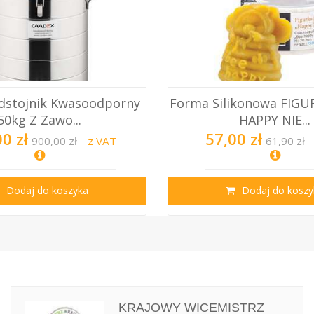
dstojnik Kwasoodporny
Forma Silikonowa FIGU
50kg Z Zawo...
HAPPY NIE...
0 zł
57,00 zł
900,00 zł
z VAT
61,90 zł
Dodaj do koszyka
Dodaj do koszy
KRAJOWY WICEMISTRZ