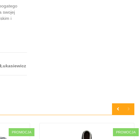
 bogatego
a swojej
skim i
 Łukasiewicz
PROMOCJA
PROMOCJA