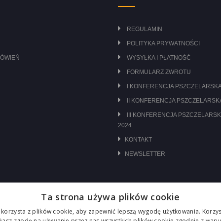
REGULAMIN
POLITYKA PRYWATNOŚCI
MÓWIEŃ
WYSYŁKA I PŁATNOŚĆ
FORMULARZ ZWROTU
I KONFERENCJA PSZCZELARSKA
II KONFERENCJA PSZCZELARSKA
III KONFERENCJA PSZCZELARSK
2024
KONTAKT
NEWSLETTER
Ta strona używa plików cookie
 korzysta z plików cookie, aby zapewnić lepszą wygodę użytkowania. Korzyst
ażasz zgodę na używanie przez nas wszystkich plików cookie zgodnie z waru