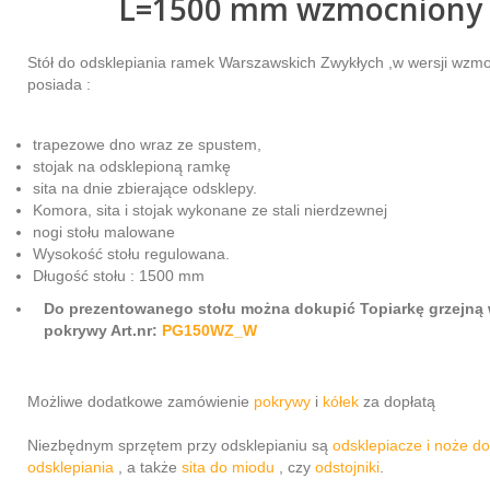
L=1500 mm wzmocniony
Stół do odsklepiania ramek Warszawskich Zwykłych ,w wersji wzmo
posiada :
trapezowe dno wraz ze spustem,
stojak na odsklepioną ramkę
sita na dnie zbierające odsklepy.
Komora, sita i stojak wykonane ze stali nierdzewnej
nogi stołu malowane
Wysokość stołu regulowana.
Długość stołu : 1500 mm
Do prezentowanego stołu można dokupić Topiarkę grzejną 
pokrywy Art.nr:
PG150WZ_W
Możliwe dodatkowe zamówienie
pokrywy
i
kółek
za dopłatą
Niezbędnym sprzętem przy odsklepianiu są
odsklepiacze i noże do
odsklepiania
, a także
sita do miodu
, czy
odstojniki
.