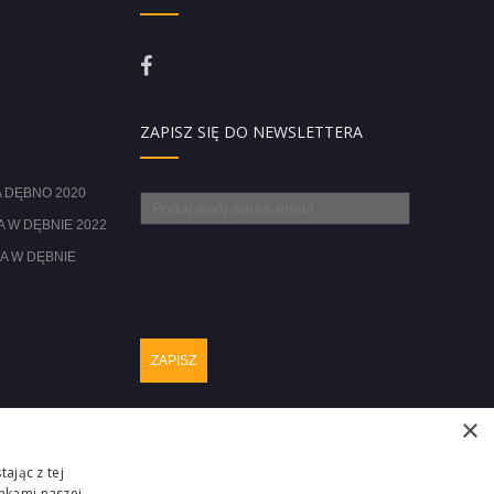
ZAPISZ SIĘ DO NEWSLETTERA
 DĘBNO 2020
 W DĘBNIE 2022
A W DĘBNIE
×
ając z tej
nkami naszej