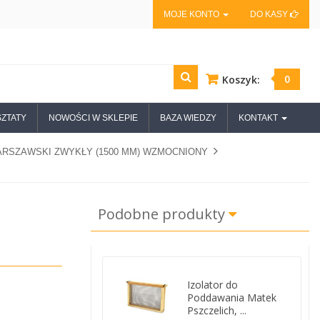
MOJE KONTO
DO KASY
0
Koszyk:
ZTATY
NOWOŚCI W SKLEPIE
BAZA WIEDZY
KONTAKT
ARSZAWSKI ZWYKŁY (1500 MM) WZMOCNIONY
Podobne produkty
Izolator do
Poddawania Matek
Pszczelich, ...