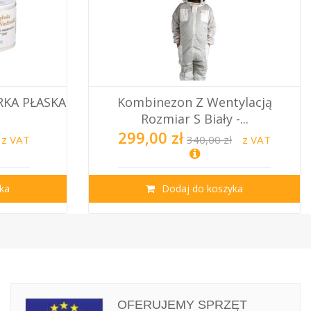
RKA PŁASKA
Kombinezon Z Wentylacją
Rozmiar S Biały -...
299,00 zł
z VAT
340,00 zł
z VAT
ka
Dodaj do koszyka
OFERUJEMY SPRZĘT