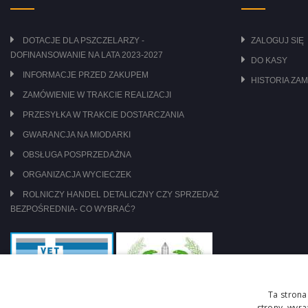
DOTACJE DLA PSZCZELARZY -
ZALOGUJ SIĘ
DOFINANSOWANIE NA LATA 2023-2027
DO KASY
INFORMACJE PRZED ZAKUPEM
HISTORIA ZA
ZAMÓWIENIE W TRAKCIE REALIZACJI
PRZESYŁKA W TRAKCIE DOSTARCZANIA
GWARANCJA NA MIODARKI
OBSŁUGA POSPRZEDAŻNA
ORGANIZACJA WYCIECZEK
ROLNICZY HANDEL DETALICZNY CZY SPRZEDAŻ
BEZPOŚREDNIA- CO WYBRAĆ?
Ta strona
strony, wyr