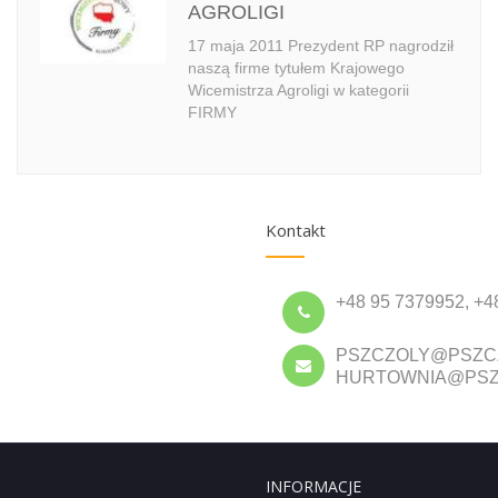
AGROLIGI
17 maja 2011 Prezydent RP nagrodził
naszą firme tytułem Krajowego
Wicemistrza Agroligi w kategorii
FIRMY
Kontakt
+48 95 7379952, +4
PSZCZOLY@PSZC
HURTOWNIA@PSZ
INFORMACJE