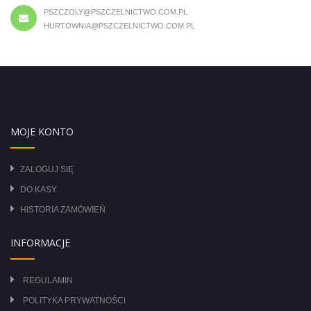
PSZCZOLY@PSZCZELNICTWO.COM.PL
HURTOWNIA@PSZCZELNICTWO.COM.PL
MOJE KONTO
ZALOGUJ SIĘ
DO KASY
HISTORIA ZAMÓWIEŃ
INFORMACJE
REGULAMIN
POLITYKA PRYWATNOŚCI