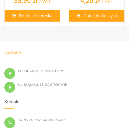
35,90 zł
4,20 zł
z VAT
z VAT
Dodaj do koszyka
Dodaj do koszyka
Location
SUCHLICA 5A, 74-404 CYCHRY
UL. ŚLĄSKA 8, 73-110 STARGARD
Kontakt
+48 95 7379952, +48 603 556787