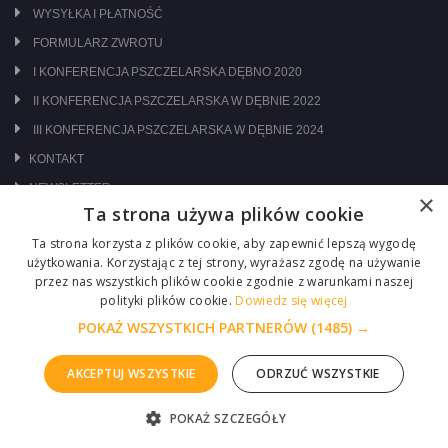
WYSYŁKA I PŁATNOŚĆ
FORMULARZ ZWROTU
I KONFERENCJA PSZCZELARSKA DĘBNO 2020
II KONFERENCJA PSZCZELARSKA W DĘBNIE 2022
III KONFERENCJA PSZCZELARSKA W DĘBNIE 2024
KONTAKT
NEWSLETTER
×
Ta strona używa plików cookie
ODWIEDŹ NAS NA:
Ta strona korzysta z plików cookie, aby zapewnić lepszą wygodę
użytkowania. Korzystając z tej strony, wyrażasz zgodę na używanie
przez nas wszystkich plików cookie zgodnie z warunkami naszej
polityki plików cookie.
Dowiedz się więcej
POKAŻ WSZYSTKICH PARTNERÓW
(1485) →
AKCEPTUJ WSZYSTKIE
ODRZUĆ WSZYSTKIE
Copyright © 2026 Centrum Pszczelarskie Łukasiewicz
POKAŻ SZCZEGÓŁY
ZGŁOŚ PROBLEM
Realizacja :
ITM-SYSTEM