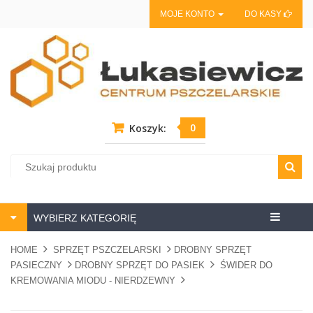
MOJE KONTO
DO KASY
0
Koszyk:
Centrum
WYBIERZ KATEGORIĘ
pszczela
HOME
SPRZĘT PSZCZELARSKI
DROBNY SPRZĘT
PASIECZNY
DROBNY SPRZĘT DO PASIEK
ŚWIDER DO
KREMOWANIA MIODU - NIERDZEWNY