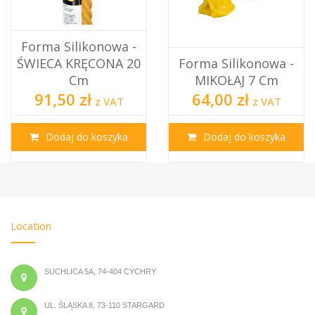
Forma Silikonowa -
ŚWIECA KRĘCONA 20
Forma Silikonowa -
Cm
MIKOŁAJ 7 Cm
91,50 zł
64,00 zł
z VAT
z VAT
Dodaj do koszyka
Dodaj do koszyka
Location
SUCHLICA 5A, 74-404 CYCHRY
UL. ŚLĄSKA 8, 73-110 STARGARD