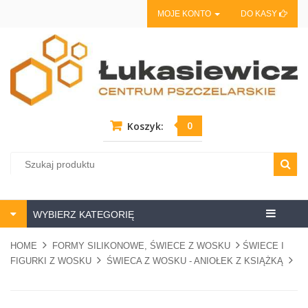
MOJE KONTO
DO KASY
0
Koszyk:
Centrum
WYBIERZ KATEGORIĘ
pszczela
HOME
FORMY SILIKONOWE, ŚWIECE Z WOSKU
ŚWIECE I
FIGURKI Z WOSKU
ŚWIECA Z WOSKU - ANIOŁEK Z KSIĄŻKĄ