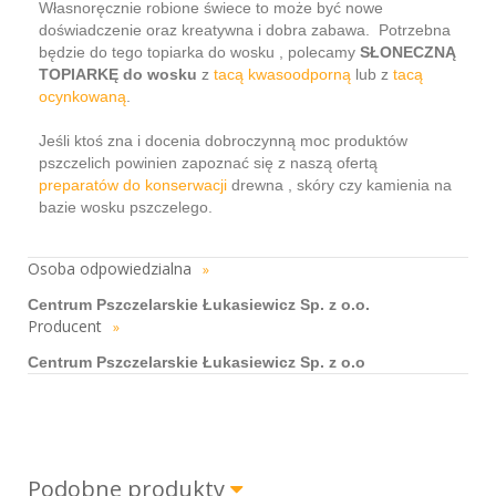
Własnoręcznie robione świece to może być nowe
doświadczenie oraz kreatywna i dobra zabawa. Potrzebna
będzie do tego topiarka do wosku , polecamy
SŁONECZNĄ
TOPIARKĘ do wosku
z
tacą kwasoodporną
lub z
tacą
ocynkowaną
.
Jeśli ktoś zna i docenia dobroczynną moc produktów
pszczelich powinien zapoznać się z naszą ofertą
preparatów do konserwacji
drewna , skóry czy kamienia na
bazie wosku pszczelego.
Osoba odpowiedzialna
»
Centrum Pszczelarskie Łukasiewicz Sp. z o.o.
Producent
»
Centrum Pszczelarskie Łukasiewicz Sp. z o.o
Podobne produkty