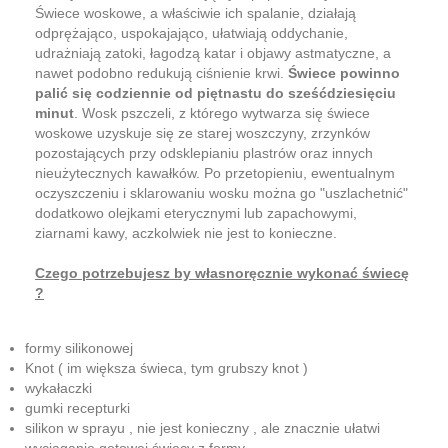
Świece woskowe, a właściwie ich spalanie, działają
odprężająco, uspokajająco, ułatwiają oddychanie,
udrażniają zatoki, łagodzą katar i objawy astmatyczne, a
nawet podobno redukują ciśnienie krwi.
Świece powinno
palić się codziennie od piętnastu do sześćdziesięciu
minut
. Wosk pszczeli, z którego wytwarza się świece
woskowe uzyskuje się ze starej woszczyny, zrzynków
pozostających przy odsklepianiu plastrów oraz innych
nieużytecznych kawałków. Po przetopieniu, ewentualnym
oczyszczeniu i sklarowaniu wosku można go "uszlachetnić"
dodatkowo olejkami eterycznymi lub zapachowymi,
ziarnami kawy, aczkolwiek nie jest to konieczne.
Czego potrzebujesz by własnoręcznie wykonać świecę
?
formy silikonowej
Knot ( im większa świeca, tym grubszy knot )
wykałaczki
gumki recepturki
silikon w sprayu , nie jest konieczny , ale znacznie ułatwi
wyciąganie gotowej świecy z formy