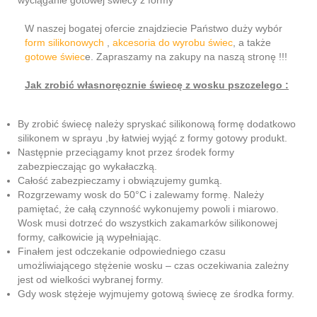
W naszej bogatej ofercie znajdziecie Państwo duży wybór
form silikonowych
,
akcesoria do wyrobu świec
, a także
gotowe świec
e. Zapraszamy na zakupy na naszą stronę !!!
Jak zrobić własnoręcznie świecę z wosku pszczelego :
By zrobić świecę należy spryskać silikonową formę dodatkowo
silikonem w sprayu ,by łatwiej wyjąć z formy gotowy produkt.
Następnie przeciągamy knot przez środek formy
zabezpieczając go wykałaczką.
Całość zabezpieczamy i obwiązujemy gumką.
Rozgrzewamy wosk do 50°C i zalewamy formę. Należy
pamiętać, że całą czynność wykonujemy powoli i miarowo.
Wosk musi dotrzeć do wszystkich zakamarków silikonowej
formy, całkowicie ją wypełniając.
Finałem jest odczekanie odpowiedniego czasu
umożliwiającego stężenie wosku – czas oczekiwania zależny
jest od wielkości wybranej formy.
Gdy wosk stężeje wyjmujemy gotową świecę ze środka formy.