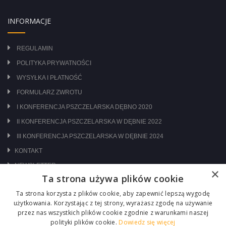
INFORMACJE
REGULAMIN
POLITYKA PRYWATNOŚCI
WYSYŁKA I PŁATNOŚĆ
FORMULARZ ZWROTU
I KONFERENCJA PSZCZELARSKA DĘBNO 2020
II KONFERENCJA PSZCZELARSKA W DĘBNIE 2022
III KONFERENCJA PSZCZELARSKA W DĘBNIE 2024
KONTAKT
NEWSLETTER
×
Ta strona używa plików cookie
ODWIEDŹ NAS NA:
Ta strona korzysta z plików cookie, aby zapewnić lepszą wygodę
użytkowania. Korzystając z tej strony, wyrażasz zgodę na używanie
przez nas wszystkich plików cookie zgodnie z warunkami naszej
polityki plików cookie.
Dowiedz się więcej