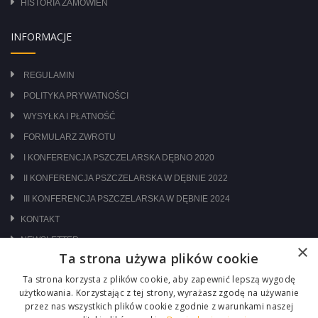
HISTORIA ZAMÓWIEŃ
INFORMACJE
REGULAMIN
POLITYKA PRYWATNOŚCI
WYSYŁKA I PŁATNOŚĆ
FORMULARZ ZWROTU
I KONFERENCJA PSZCZELARSKA DĘBNO 2020
II KONFERENCJA PSZCZELARSKA W DĘBNIE 2022
III KONFERENCJA PSZCZELARSKA W DĘBNIE 2024
KONTAKT
NEWSLETTER
×
Ta strona używa plików cookie
ODWIEDŹ NAS NA:
Ta strona korzysta z plików cookie, aby zapewnić lepszą wygodę
użytkowania. Korzystając z tej strony, wyrażasz zgodę na używanie
przez nas wszystkich plików cookie zgodnie z warunkami naszej