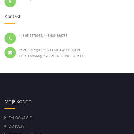
Kontakt
+48 95 7379952, +48 603 556787
PSZCZOLY@PSZCZELNICTWO.COM.PL
HURTOWNIA@PSZCZELNICTWO.COM.PL
MOJE KONTO
ZALOGUJ SIĘ
DO KASY