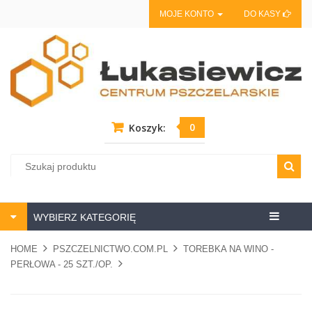
MOJE KONTO
DO KASY
0
Koszyk:
Centrum
WYBIERZ KATEGORIĘ
pszczela
HOME
PSZCZELNICTWO.COM.PL
TOREBKA NA WINO -
PERŁOWA - 25 SZT./OP.