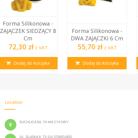
Pojemnik - Wiadro
Forma Silikonowa -
Polipropylenowe Do
DWA ZAJĄCZKI 6 Cm
Miod...
55,70 zł
15,00 zł
z VAT
z VAT
Dodaj do koszyka
Dodaj do koszyka
Location
SUCHLICA 5A, 74-404 CYCHRY
UL. ŚLĄSKA 8, 73-110 STARGARD