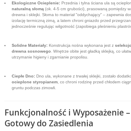
Ekologiczne Ocieplenie:
Przednia i tylna ściana ula są ocieplo
naturalną słomą
(ok. 4-5 cm grubości), prasowaną pomiędzy w
drewna i sklejki. Słoma to materiał "oddychający" – zapewnia do
izolację termiczną zimą, a latem chroni gniazdo przed przegrzan
jednocześnie regulując wilgotność (zapobiega pleśnieniu plastró
Solidne Materiały:
Konstrukcja nośna wykonana jest z
selekc
drewna sosnowego
. Wnętrze obite jest gładką sklejką, co ułatw
utrzymanie higieny i zgarnianie propolisu.
Ciepłe Dno:
Dno ula, wykonane z trwałej sklejki, zostało dodat
ocieplone styropianem
, co chroni rodzinę przed chłodem cią
gruntu podczas zimowli.
Funkcjonalność i Wyposażenie –
Gotowy do Zasiedlenia