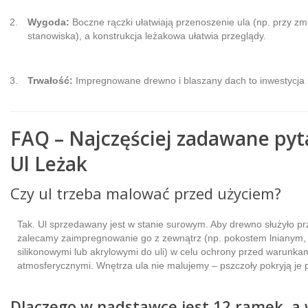
Wygoda:
Boczne rączki ułatwiają przenoszenie ula (np. przy zm
stanowiska), a konstrukcja leżakowa ułatwia przeglądy.
Trwałość:
Impregnowane drewno i blaszany dach to inwestycja n
FAQ – Najczęściej zadawane pyt
Ul Leżak
Czy ul trzeba malować przed użyciem?
Tak. Ul sprzedawany jest w stanie surowym. Aby drewno służyło pr
zalecamy zaimpregnowanie go z zewnątrz (np. pokostem lnianym,
silikonowymi lub akrylowymi do uli) w celu ochrony przed warunka
atmosferycznymi. Wnętrza ula nie malujemy – pszczoły pokryją je 
Dlaczego w nadstawce jest 12 ramek, a