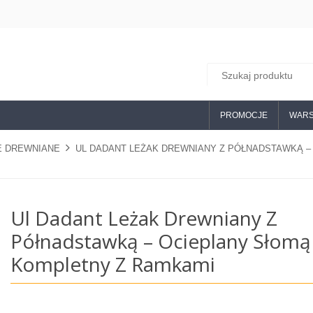
PROMOCJE
WARS
E DREWNIANE
UL DADANT LEŻAK DREWNIANY Z PÓŁNADSTAWKĄ –
Ul Dadant Leżak Drewniany Z
Półnadstawką – Ocieplany Słomą
Kompletny Z Ramkami