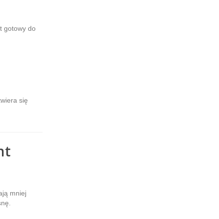
t gotowy do
wiera się
nt
ają mniej
snę.