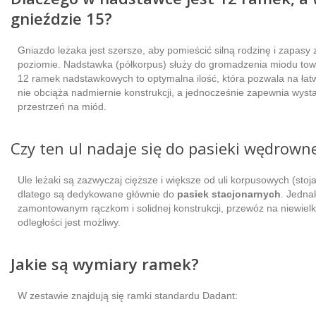
gnieździe 15?
Gniazdo leżaka jest szersze, aby pomieścić silną rodzinę i zapasy
poziomie. Nadstawka (półkorpus) służy do gromadzenia miodu to
12 ramek nadstawkowych to optymalna ilość, która pozwala na łatw
nie obciąża nadmiernie konstrukcji, a jednocześnie zapewnia wyst
przestrzeń na miód.
Czy ten ul nadaje się do pasieki wędrowne
Ule leżaki są zazwyczaj cięższe i większe od uli korpusowych (stoj
dlatego są dedykowane głównie do
pasiek stacjonarnych
. Jednak
zamontowanym rączkom i solidnej konstrukcji, przewóz na niewielk
odległości jest możliwy.
Jakie są wymiary ramek?
W zestawie znajdują się ramki standardu Dadant: