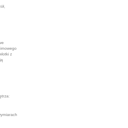
ół,
we
 zimowego
lotki z
ją
trza:
wymiarach