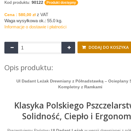
Kod produktu:
90122
Produkt dostępny
z VAT
Cena :
580,00 zł
Waga wysyłkowa ok.:
55.0 kg
.
Informacje o dostawie i płatności
DODAJ DO KOSZYKA
Opis produktu:
Ul Dadant Leżak Drewniany z Półnadstawką – Ocieplany 
Kompletny z Ramkami
Klasyka Polskiego Pszczelarst
Solidność, Ciepło i Ergonom
Prezentujemy Państwu
Ul Dadant Leżak
w wersji drewnianej z pó