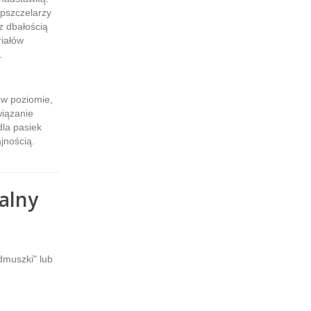
 pszczelarzy
z dbałością
riałów
.
 w poziomie,
wiązanie
dla pasiek
jnością.
alny
ydmuszki" lub