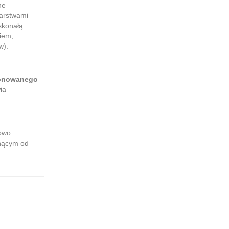
ne
arstwami
skonałą
iem,
w).
jonowanego
ia
kowo
gnącym od