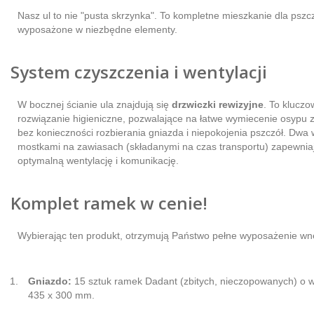
Nasz ul to nie "pusta skrzynka". To kompletne mieszkanie dla pszcz
wyposażone w niezbędne elementy.
System czyszczenia i wentylacji
W bocznej ścianie ula znajdują się
drzwiczki rewizyjne
. To kluczo
rozwiązanie higieniczne, pozwalające na łatwe wymiecenie osypu
bez konieczności rozbierania gniazda i niepokojenia pszczół. Dwa w
mostkami na zawiasach (składanymi na czas transportu) zapewnia
optymalną wentylację i komunikację.
Komplet ramek w cenie!
Wybierając ten produkt, otrzymują Państwo pełne wyposażenie wnę
Gniazdo:
15 sztuk ramek Dadant (zbitych, nieczopowanych) o 
435 x 300 mm.