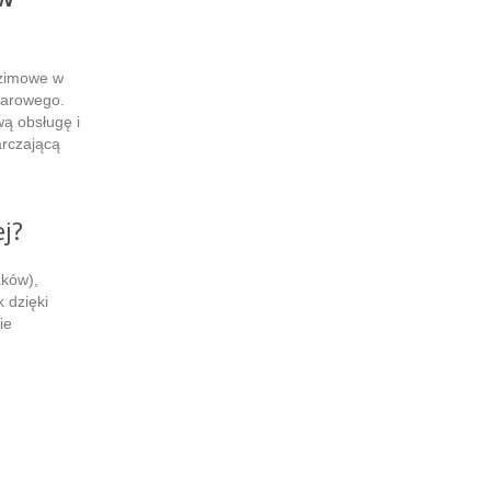
 zimowe w
warowego.
ą obsługę i
arczającą
j?
aków),
 dzięki
ie