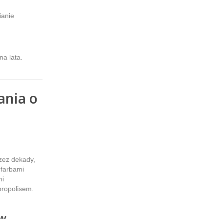
ianie
a lata.
ania o
zez dekady,
 farbami
mi
propolisem.
 w