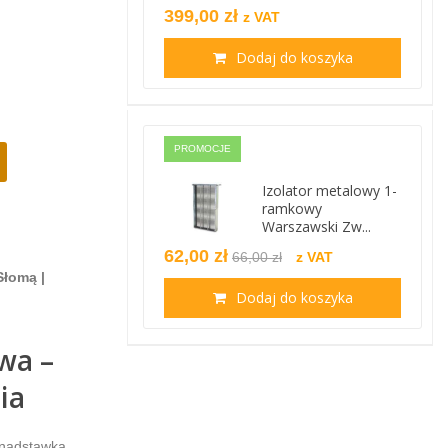
399,00 zł
z VAT
Dodaj do koszyka
PROMOCJE
Izolator metalowy 1-
ramkowy
Warszawski Zw...
62,00 zł
66,00 zł
z VAT
Słomą |
Dodaj do koszyka
wa –
ia
łnadstawką.