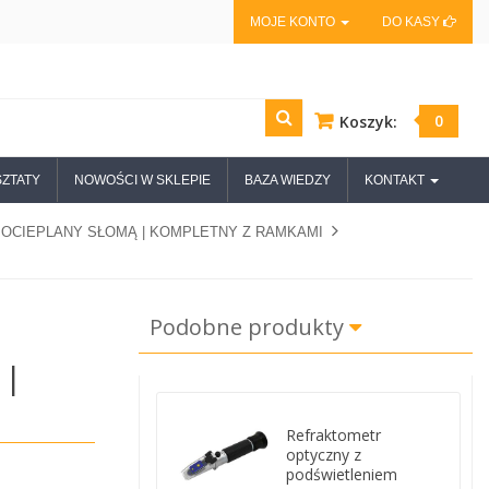
MOJE KONTO
DO KASY
0
Koszyk:
ZTATY
NOWOŚCI W SKLEPIE
BAZA WIEDZY
KONTAKT
 OCIEPLANY SŁOMĄ | KOMPLETNY Z RAMKAMI
Podobne produkty
 |
Refraktometr
optyczny z
podświetleniem